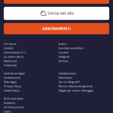
Cerca nel sito
ABBONAMENTI
Chi siamo
Autori
Contatti
Comitato scientifico
Inforomatica S.r.l.
Curatori
La nostra storia
Fotografi
Redazione
Partner
Pubblicità
Avvertenze legali
Collaborazioni
Contestazioni
Recensioni
Note legali
Sei un fotografo?
Privacy Policy
Norme redazionali generali
Cookie Policy
Regole per invio e referaggio
RSS contributi
Academy
Archivio articoli
Codici