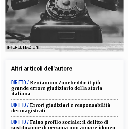
EXTRA
CODICI
RUBRICHE
LIBRI
PROCEEDINGS
PUBBLICITÀ
CONTATTI
SOCIAL MEDIA
INTERCETTAZIONI
Altri articoli dell'autore
DIRITTO /
Beniamino Zuncheddu: il più
grande errore giudiziario della storia
italiana
DIRITTO /
Errori giudiziari e responsabilità
dei magistrati
DIRITTO /
Falso profilo sociale: il delitto di
sostituzione di persona non appare idoneo