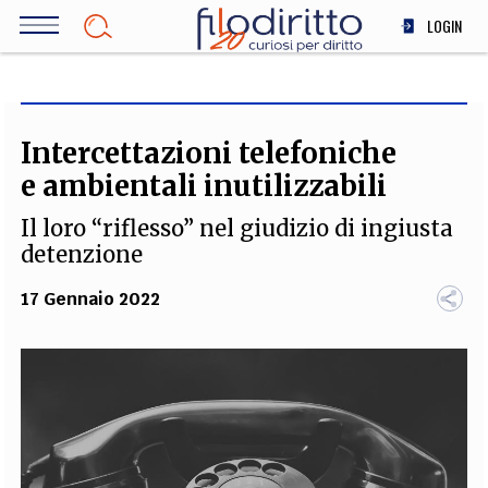
Salta
LOGIN
al
contenuto
DIRITTO
principale
ECONOMIA
SOCIETÀ
Intercettazioni telefoniche
MEDICINA
e ambientali inutilizzabili
SCIENZA
Il loro “riflesso” nel giudizio di ingiusta
STORIA E FILOSOFIA
detenzione
INNOVAZIONE
17 Gennaio 2022
ALTRO
TEAM
FILODIRITTO
REDAZIONE
COMITATO SCIENTIFICO
AUTORI
CURATORI
FOTOGRAFI
PARTNER
COLLABORA CON NOI