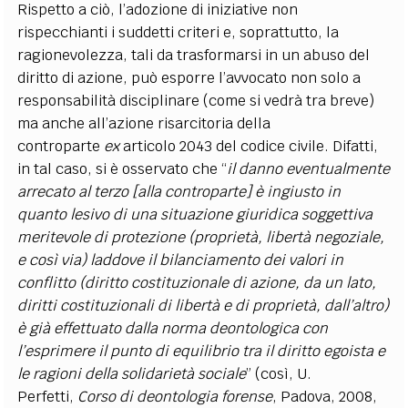
Rispetto a ciò, l’adozione di iniziative non
rispecchianti i suddetti criteri e, soprattutto, la
ragionevolezza, tali da trasformarsi in un abuso del
diritto di azione, può esporre l’avvocato non solo a
responsabilità disciplinare (come si vedrà tra breve)
ma anche all’azione risarcitoria della
controparte
ex
articolo 2043 del codice civile. Difatti,
in tal caso, si è osservato che “
il danno eventualmente
arrecato al terzo [alla controparte] è ingiusto in
quanto lesivo di una situazione giuridica soggettiva
meritevole di protezione (proprietà, libertà negoziale,
e così via) laddove il bilanciamento dei valori in
conflitto (diritto costituzionale di azione, da un lato,
diritti costituzionali di libertà e di proprietà, dall’altro)
è già effettuato dalla norma deontologica con
l’esprimere il punto di equilibrio tra il diritto egoista e
le ragioni della solidarietà sociale
” (così, U.
Perfetti,
Corso di deontologia forense
, Padova, 2008,