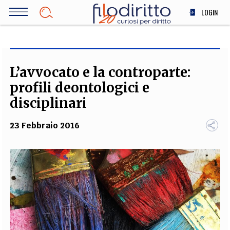
Salta
LOGIN
al
contenuto
DIRITTO
principale
ECONOMIA
SOCIETÀ
L’avvocato e la controparte:
MEDICINA
profili deontologici e
SCIENZA
disciplinari
STORIA E FILOSOFIA
23 Febbraio 2016
INNOVAZIONE
ALTRO
TEAM
FILODIRITTO
REDAZIONE
COMITATO SCIENTIFICO
AUTORI
CURATORI
FOTOGRAFI
PARTNER
COLLABORA CON NOI