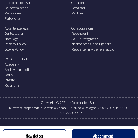
Inforomatica S.r.l.
Curatori
La nostra storia
Fotografi
Redazione
Partner
Pubblicità
Avvertenze legali
Collaborazioni
Contestazioni
Recensioni
Note legali
Sei un fotografo?
Privacy Policy
Norme redazionali generali
Cookie Policy
Regole per invio e referaggio
RSS contributi
Academy
Archivio articoli
Codici
Riviste
Rubriche
Copyright © 2021, Inforomatica S.r.l.
Direttore responsabile: Antonio Zama - Tribunale Bologna 24.07.2007, n.7770 -
ISSN 2239-7752
Credits
Newsletter
Abbonamenti