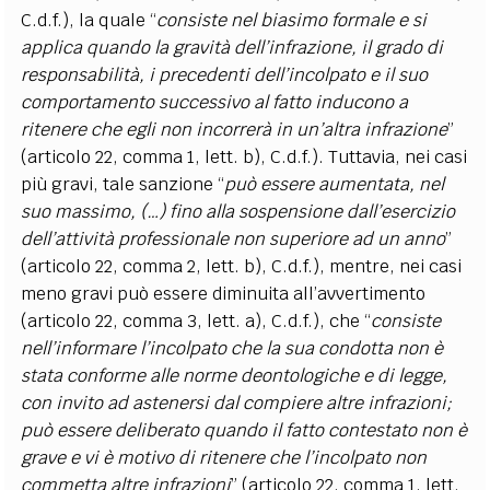
C.d.f.), la quale “
consiste nel biasimo formale e si
applica quando la gravità dell’infrazione, il grado di
responsabilità, i precedenti dell’incolpato e il suo
comportamento successivo al fatto inducono a
ritenere che egli non incorrerà in un’altra infrazione
”
(articolo 22, comma 1, lett. b), C.d.f.). Tuttavia, nei casi
più gravi, tale sanzione “
può essere aumentata, nel
suo massimo, (…) fino alla sospensione dall’esercizio
dell’attività professionale non superiore ad un anno
”
(articolo 22, comma 2, lett. b), C.d.f.), mentre, nei casi
meno gravi può essere diminuita all’avvertimento
(articolo 22, comma 3, lett. a), C.d.f.), che “
consiste
nell’informare l’incolpato che la sua condotta non è
stata conforme alle norme deontologiche e di legge,
con invito ad astenersi dal compiere altre infrazioni;
può essere deliberato quando il fatto contestato non è
grave e vi è motivo di ritenere che l’incolpato non
commetta altre infrazioni
” (articolo 22, comma 1, lett.