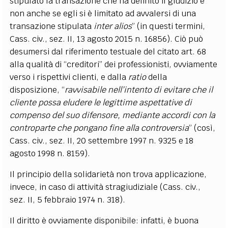
stipulato la transazione che ha definito il giudizio e
non anche se egli si è limitato ad avvalersi di una
transazione stipulata
inter alios
” (in questi termini,
Cass. civ., sez. II, 13 agosto 2015 n. 16856). Ciò può
desumersi dal riferimento testuale del citato art. 68
alla qualità di “creditori” dei professionisti, ovviamente
verso i rispettivi clienti, e dalla
ratio
della
disposizione, “
ravvisabile nell’intento di evitare che il
cliente possa eludere le legittime aspettative di
compenso del suo difensore, mediante accordi con la
controparte che pongano fine alla controversia
” (così,
Cass. civ., sez. II, 20 settembre 1997 n. 9325 e 18
agosto 1998 n. 8159).
Il principio della solidarietà non trova applicazione,
invece, in caso di attività stragiudiziale (Cass. civ.,
sez. II, 5 febbraio 1974 n. 318).
Il diritto è ovviamente disponibile: infatti, è buona