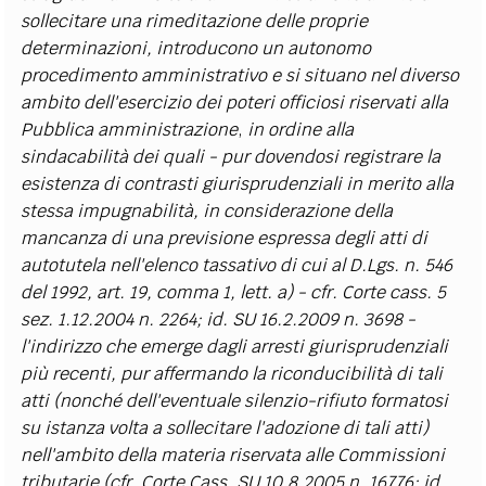
sollecitare una rimeditazione delle proprie
determinazioni, introducono un autonomo
procedimento amministrativo e si situano nel diverso
ambito dell'esercizio dei poteri officiosi riservati alla
Pubblica amministrazione
,
in ordine alla
sindacabilità dei quali - pur dovendosi registrare la
esistenza di contrasti giurisprudenziali in merito alla
stessa impugnabilità, in considerazione della
mancanza di una previsione espressa degli atti di
autotutela nell'elenco tassativo di cui al D.Lgs. n. 546
del 1992, art. 19, comma 1, lett. a) - cfr. Corte cass. 5
sez. 1.12.2004 n. 2264; id. SU 16.2.2009 n. 3698 -
l'indirizzo che emerge dagli arresti giurisprudenziali
più recenti, pur affermando la riconducibilità di tali
atti
(nonché dell'eventuale silenzio-rifiuto formatosi
su istanza volta a sollecitare l'adozione di tali atti)
nell'ambito della materia riservata alle Commissioni
tributarie (cfr. Corte Cass. SU 10.8.2005 n. 16776; id.