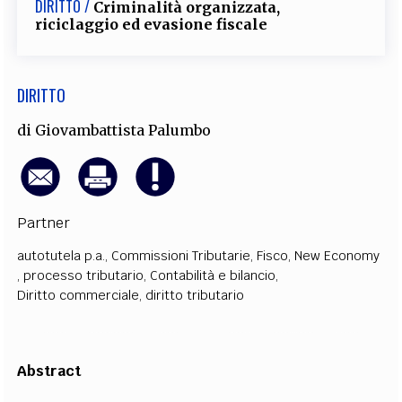
DIRITTO /
Criminalità organizzata,
EXTRA
riciclaggio ed evasione fiscale
CODICI
RUBRICHE
LIBRI
PROCEEDINGS
PUBBLICITÀ
CONTATTI
DIRITTO
SOCIAL MEDIA
di
Giovambattista Palumbo
Partner
autotutela p.a.
,
Commissioni Tributarie
,
Fisco
,
New Economy
,
processo tributario
,
Contabilità e bilancio
,
Diritto commerciale
,
diritto tributario
Abstract