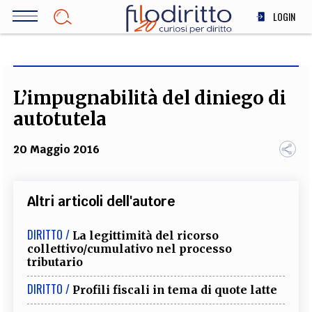
Salta
LOGIN
al
contenuto
DIRITTO
principale
ECONOMIA
SOCIETÀ
L’impugnabilità del diniego di
MEDICINA
autotutela
SCIENZA
20 Maggio 2016
STORIA E FILOSOFIA
INNOVAZIONE
ALTRO
Altri articoli dell'autore
DIRITTO /
La legittimità del ricorso
TEAM
collettivo/cumulativo nel processo
tributario
FILODIRITTO
REDAZIONE
COMITATO SCIENTIFICO
AUTORI
CURATORI
DIRITTO /
FOTOGRAFI
PARTNER
COLLABORA CON NOI
Profili fiscali in tema di quote latte