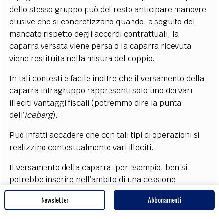
dello stesso gruppo può del resto anticipare manovre
elusive che si concretizzano quando, a seguito del
mancato rispetto degli accordi contrattuali, la
caparra versata viene persa o la caparra ricevuta
viene restituita nella misura del doppio.
In tali contesti è facile inoltre che il versamento della
caparra infragruppo rappresenti solo uno dei vari
illeciti vantaggi fiscali (potremmo dire la punta
dell’
iceberg
).
Può infatti accadere che con tali tipi di operazioni si
realizzino contestualmente vari illeciti.
Il versamento della caparra, per esempio, ben si
potrebbe inserire nell’ambito di una cessione
infragruppo di un contratto preliminare di vendita.
Newsletter
Abbonamenti
Tale circostanza sarà del resto tanto più grave