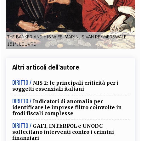
EXTRA
CODICI
RUBRICHE
LIBRI
PROCEEDINGS
PUBBLICITÀ
CONTATTI
SOCIAL MEDIA
THE BANKER AND HIS WIFE, MARINUS VAN REYMERSWALE,
1514, LOUVRE
Altri articoli dell'autore
DIRITTO /
NIS 2: le principali criticità per i
soggetti essenziali italiani
DIRITTO /
Indicatori di anomalia per
identificare le imprese filtro coinvolte in
frodi fiscali complesse
DIRITTO /
GAFI, INTERPOL e UNODC
sollecitano interventi contro i crimini
finanziari