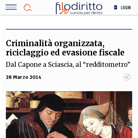
Salta
LOGIN
al
contenuto
DIRITTO
principale
ECONOMIA
SOCIETÀ
Criminalità organizzata,
MEDICINA
riciclaggio ed evasione fiscale
SCIENZA
Dal Capone a Sciascia, al “redditometro”
STORIA E FILOSOFIA
INNOVAZIONE
28 Marzo 2014
ALTRO
TEAM
FILODIRITTO
REDAZIONE
COMITATO SCIENTIFICO
AUTORI
CURATORI
FOTOGRAFI
PARTNER
COLLABORA CON NOI