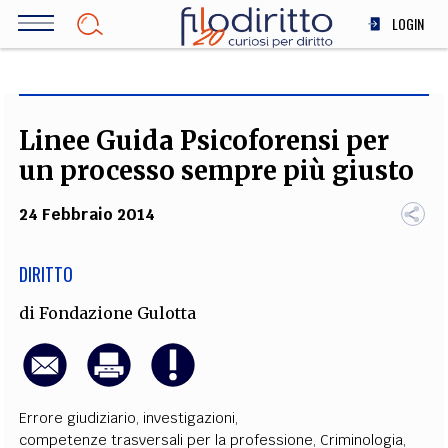
Salta
LOGIN
al
contenuto
DIRITTO
principale
ECONOMIA
SOCIETÀ
Linee Guida Psicoforensi per
MEDICINA
un processo sempre più giusto
SCIENZA
24 Febbraio 2014
STORIA E FILOSOFIA
INNOVAZIONE
DIRITTO
ALTRO
di
Fondazione Gulotta
TEAM
FILODIRITTO
REDAZIONE
COMITATO SCIENTIFICO
AUTORI
CURATORI
FOTOGRAFI
PARTNER
COLLABORA CON NOI
Errore giudiziario
,
investigazioni
,
competenze trasversali per la professione
,
Criminologia
,