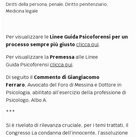
Diritti della persona
,
penale
,
Diritto penitenziario
,
EXTRA
Medicina legale
CODICI
RUBRICHE
LIBRI
PROCEEDINGS
PUBBLICITÀ
CONTATTI
SOCIAL MEDIA
Per visualizzare le
Linee Guida Psicoforensi
per un
processo sempre più giusto
clicca qui
.
Per visualizzare la
Premessa
alle Linee
Guida Psicoforensi
clicca qui
.
Di seguito il
Commento di Giangiacomo
Ferraro
, Avvocato del Foro di Messina e Dottore in
Psicologia, abilitato all’esercizio della professione di
Psicologo, Albo A.
***
Si è rivelato di rilevanza cruciale, per i temi trattati, il
Congresso La condanna dell’innocente, l’assoluzione