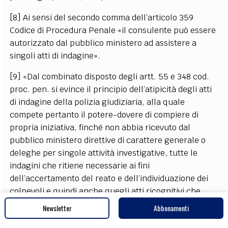
[8] Ai sensi del secondo comma dell’articolo 359
Codice di Procedura Penale «il consulente può essere
autorizzato dal pubblico ministero ad assistere a
singoli atti di indagine».
[9] «Dal combinato disposto degli artt. 55 e 348 cod.
proc. pen. si evince il principio dell’atipicità degli atti
di indagine della polizia giudiziaria, alla quale
compete pertanto il potere-dovere di compiere di
propria iniziativa, finché non abbia ricevuto dal
pubblico ministero direttive di carattere generale o
deleghe per singole attività investigative, tutte le
indagini che ritiene necessarie ai fini
dell’accertamento del reato e dell’individuazione dei
colpevoli e quindi anche quegli atti ricognitivi che
quest’ultima finalità sono diretti a conseguire, quali
Newsletter
Abbonamenti
l’individuazione di persone o di cose, ancorché non