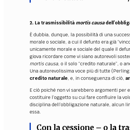
2. La trasmissibilità
mortis causa
dell’obbli
È dubbia, dunque, la possibilità di una succe
morale o sociale, a cui il defunto era già “vinco
unicamente morale e sociale del quale il defun
giova ricordare come vi siano autorevoli sosten
mortis causa
, o il solo “credito naturale”, o 
Una autorevolissima voce più di tutte (Perling
credito naturale
, e, in conseguenza di ciò,
an
E ciò poiché non vi sarebbero argomenti per es
costituire l’oggetto su cui fare confluire la vo
disciplina dell’obbligazione naturale, alcun li
essa.
Con la cessione – o la tr