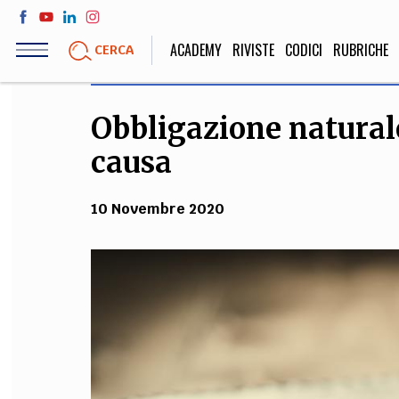
Salta
al
ACADEMY
RIVISTE
CODICI
RUBRICHE
CERCA
contenuto
principale
Obbligazione natural
LIFE STYLE
SOCIETÀ
causa
Sport, Cucina, Viaggi,
Politica, Attua
Moda
Educazione, Lavor
10 Novembre 2020
STORIA E FILO
Scienze stori
umanistiche, Re