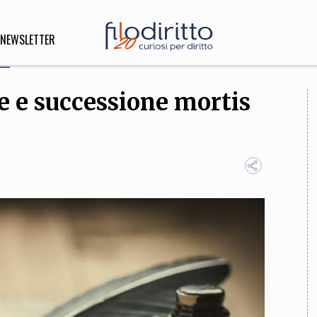
NEWSLETTER
e e successione mortis
DIRITTO
lità,
o, Esteri
SOFIA
INNOVAZIONE
che,
Scienze informatiche,
Arte,
ligione
Architettura, Ingegneria