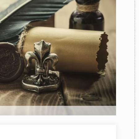
TEAM
AZIONE
COMITATO SCIENTIFICO
AUTORI
CURATORI
FOTOGRAFI
PARTNER
C
EXTRA
CODICI
RUBRICHE
LIBRI
PROCEEDINGS
PUBBLICITÀ
CONTATTI
SOCIAL MEDIA