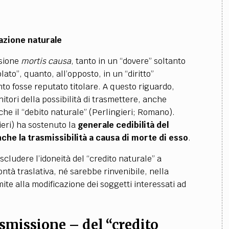
gazione naturale
ssione
mortis causa
, tanto
in un “dovere” soltanto
lato”, quanto, all’opposto, in un “diritto”
to fosse reputato titolare.
A questo riguardo,
itori della possibilità di trasmettere, anche
anche il “debito naturale” (Perlingieri; Romano).
ieri) ha sostenuto la
generale cedibilità del
che la trasmissibilità a causa di morte di esso
.
cludere l’idoneità del “credito naturale” a
lontà traslativa, né sarebbe rinvenibile, nella
mite alla modificazione dei soggetti interessati ad
asmissione – del “credito