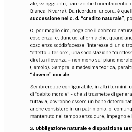
ale, va aggiunto, pare anche l’orientamento m
Bianca, Nivarra). Da ricordare, ancora, è quell
successione nel c. d. “credito naturale”
, p
O, per meglio dire, nega che il debitore natur
coscienza, e, dunque, afferma che, quand’anche
coscienza soddisfacesse l’interesse di un altr
“effetto ulteriore”, una soddisfazione “di rif
diretta rilevanza – nemmeno sul piano morale e
(Jemolo). Sempre la medesima teorica, peralt
“dovere” morale
.
Sembrerebbe configurabile, in altri termini, 
di “debito morale” - che si trasmette di gener
tuttavia, dovrebbe essere un bene determinat
anche consistere in un patrimonio, o, comunq
mantenuto nel tempo senza cure, impegno e 
3. Obbligazione naturale e disposizione te