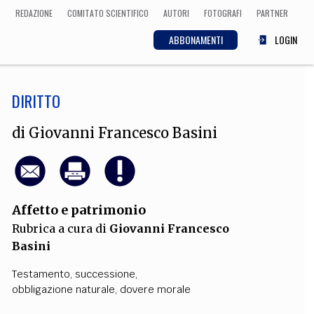
REDAZIONE
COMITATO SCIENTIFICO
AUTORI
FOTOGRAFI
PARTNER
ABBONAMENTI
LOGIN
DIRITTO
SCIENZA
ECONOMIA
Matematica, Fisica,
di
Giovanni Francesco Basini
Biologia, Cifrematica,
Medicina
Affetto e patrimonio
CULTURA
Rubrica a cura di
Giovanni Francesco
 Cinema, Musica,
Basini
Letteratura
Testamento
,
successione
,
obbligazione naturale
,
dovere morale