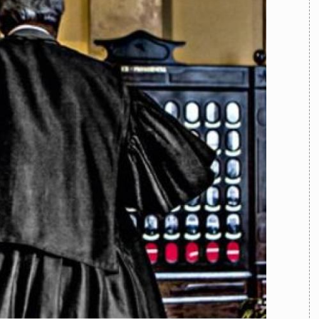
TEAM
AZIONE
COMITATO SCIENTIFICO
AUTORI
CURATORI
FOTOGRAFI
PARTNER
C
EXTRA
CODICI
RUBRICHE
LIBRI
PROCEEDINGS
PUBBLICITÀ
CONTATTI
SOCIAL MEDIA