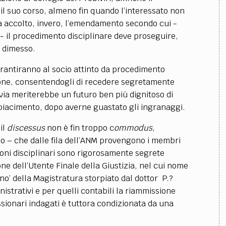
il suo corso, almeno fin quando l’interessato non
a accolto, invero, l’emendamento secondo cui -
 - il procedimento disciplinare deve proseguire,
à dimesso.
antiranno al socio attinto da procedimento
ione, consentendogli di recedere segretamente
via meriterebbe un futuro ben più dignitoso di
 piacimento, dopo averne guastato gli ingranaggi.
 il
discessus
non è fin troppo c
ommodus
,
so –
che dalle fila dell’ANM provengono i membri
sioni disciplinari sono rigorosamente segrete
one dell’Utente Finale della Giustizia, nel cui nome
gno’ della Magistratura storpiato dal dottor P.?
istrativi e per quelli contabili la riammissione
missionari indagati è tuttora condizionata da una