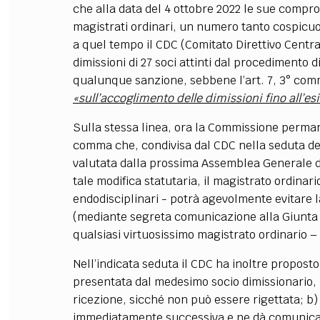
che alla data del 4 ottobre 2022 le sue comp
magistrati ordinari, un numero tanto cospicuo
a quel tempo il CDC (Comitato Direttivo Centr
dimissioni di 27 soci attinti dal procedimento 
qualunque sanzione, sebbene l’art. 7, 3° com
«sull’accoglimento delle dimissioni fino all’
Sulla stessa linea, ora la Commissione perman
comma che, condivisa dal CDC nella seduta de
valutata dalla prossima Assemblea Generale d
tale modifica statutaria, il magistrato ordinari
endodisciplinari - potrà agevolmente evitare 
(mediante segreta comunicazione alla Giunta 
qualsiasi virtuosissimo magistrato ordinario –
Nell’indicata seduta il CDC ha inoltre propost
presentata dal medesimo socio dimissionario,
ricezione, sicché non può essere rigettata; b)
immediatamente successiva e ne dà comunicazio