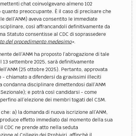
romettenti chat coinvolgevano almeno 102
 quanto preoccupante. È il caso di precisare che
ale dell’ANM) aveva consentito le immediate
disciplinare, così affrancandoli definitivamente da
ma Statuto consentisse al CDC di soprassedere
esito del procedimento medesimo
»
.
ente dell’ANM ha proposto l’abrogazione di tale
l 13 settembre 2025, sarà definitivamente
ell’ANM (25 ottobre 2025). Pertanto, approvata
o - chiamato a difendersi da gravissimi illeciti
la condanna disciplinare dimettendosi dall’ANM
Sezionale); e potrà così candidarsi - come
 perfino all’elezione dei membri togati del CSM.
o che: a) la domanda di nuova iscrizione all’ANM,
 produce effetto immediato dal momento della sua
 il CDC ne prende atto nella seduta
ne al Collegio dei Probiviri, affinché il