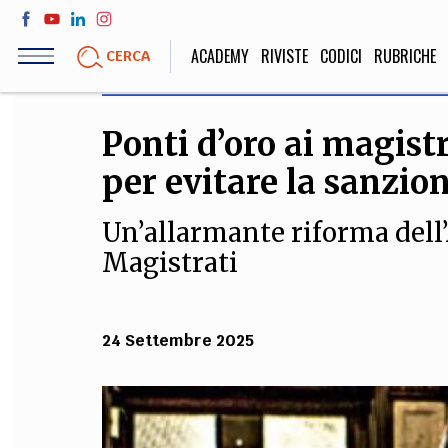
Salta
al
ACADEMY
RIVISTE
CODICI
RUBRICHE
CERCA
contenuto
principale
Ponti d’oro ai magistra
LIFE STYLE
SOCIETÀ
per evitare la sanzio
Sport, Cucina, Viaggi,
Politica, Attua
Moda
Educazione, Lavor
Un’allarmante riforma dell
Magistrati
STORIA E FILO
24 Settembre 2025
Scienze stori
umanistiche, Re