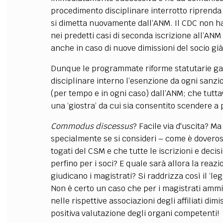
procedimento disciplinare interrotto riprenda 
si dimetta nuovamente dall’ANM. Il CDC non h
nei predetti casi di seconda iscrizione all’ANM
anche in caso di nuove dimissioni del socio gi
Dunque le programmate riforme statutarie gar
disciplinare interno l’esenzione da ogni sanz
(per tempo e in ogni caso) dall’ANM; che tutta
una ‘giostra’ da cui sia consentito scendere a
Commodus discessus
? Facile via d'uscita? Ma
specialmente se si consideri – come è dovero
togati del CSM e che tutte le iscrizioni e deci
perfino per i soci? E quale sarà allora la reazi
giudicano i magistrati? Si raddrizza così il ‘le
Non è certo un caso che per i magistrati ammin
nelle rispettive associazioni degli affiliati di
positiva valutazione degli organi competenti!