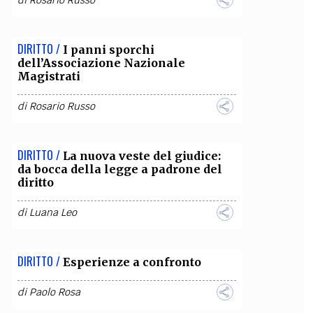
di
Rosario Russo
OLLABORA CON NOI
DIRITTO /
I panni sporchi
dell’Associazione Nazionale
Magistrati
di
Rosario Russo
DIRITTO /
La nuova veste del giudice:
da bocca della legge a padrone del
diritto
di
Luana Leo
DIRITTO /
Esperienze a confronto
di
Paolo Rosa