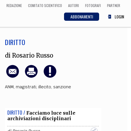
REDAZIONE
COMITATO SCIENTIFICO
AUTORI
FOTOGRAFI
PARTNER
ABBONAMENTI
LOGIN
DIRITTO
SCIENZA
ECONOMIA
Matematica, Fisica,
di
Rosario Russo
Biologia, Cifrematica,
Medicina
ANM
,
magistrati
,
illecito
,
sanzione
CULTURA
 Cinema, Musica,
Letteratura
DIRITTO /
Facciamo luce sulle
archiviazioni disciplinari