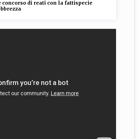
TEAM
 concorso di reati con la fattispecie
ebbrezza
AZIONE
COMITATO SCIENTIFICO
AUTORI
CURATORI
FOTOGRAFI
PARTNER
C
EXTRA
CODICI
RUBRICHE
LIBRI
PROCEEDINGS
PUBBLICITÀ
CONTATTI
SOCIAL MEDIA