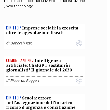
Diritto scolastico, dell’università e dell’istruzione
,
New technology
OLLABORA CON NOI
DIRITTO /
Imprese sociali: la crescita
oltre le agevolazioni fiscali
di
Deborah Izzo
COMUNICAZIONE /
Intelligenza
artificiale: ChatGPT sostituirà i
giornalisti? Il giornale del 2030
di
Riccardo Ruggeri
DIRITTO /
Scuola: errore
nell’assegnazione dell’incarico,
ricorso d’urgenza e conciliazione