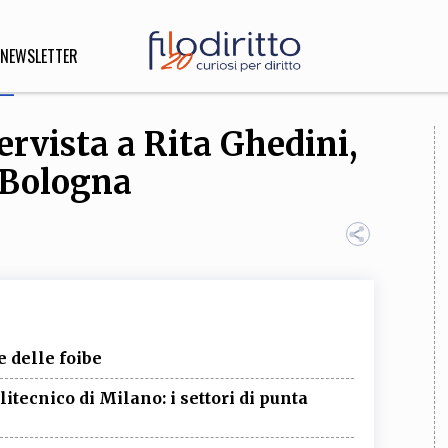
NEWSLETTER
ervista a Rita Ghedini,
DIRITTO
 Bologna
lità,
o, Esteri
SOFIA
INNOVAZIONE
che,
Scienze informatiche,
Arte,
e delle foibe
ligione
Architettura, Ingegneria
tecnico di Milano: i settori di punta