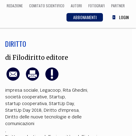
REDAZIONE
COMITATO SCIENTIFICO
AUTORI
FOTOGRAFI
PARTNER
ABBONAMENTI
LOGIN
DIRITTO
SCIENZA
ECONOMIA
Matematica, Fisica,
di
Filodiritto editore
Biologia, Cifrematica,
Medicina
impresa sociale
,
Legacoop
,
Rita Ghedini
,
CULTURA
società cooperative
,
Startup
,
startup cooperativa
,
StartUp Day
,
 Cinema, Musica,
Letteratura
StartUp Day 2018
,
Diritto d'impresa
,
Diritto delle nuove tecnologie e delle
comunicazioni
,