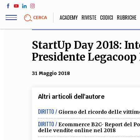
Salta
al
ACADEMY
RIVISTE
CODICI
RUBRICHE
CERCA
contenuto
principale
StartUp Day 2018: Int
LIFE STYLE
SOCIETÀ
Presidente Legacoop
Sport, Cucina, Viaggi,
Politica, Attua
Moda
Educazione, Lavor
31 Maggio 2018
STORIA E FILO
Altri articoli dell'autore
Scienze stori
DIRITTO /
Giorno del ricordo delle vittim
umanistiche, Re
DIRITTO /
Ecommerce B2C- Report del Poli
delle vendite online nel 2018