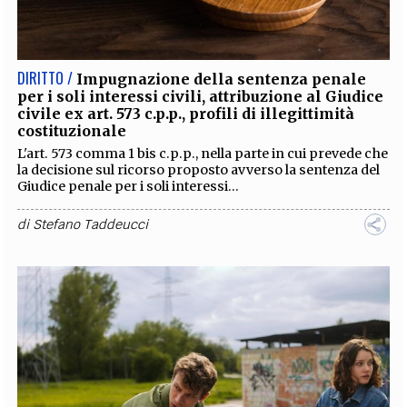
EXTRA
CODICI
RUBRICHE
LIBRI
PROCEEDINGS
PUBBLICITÀ
CONTATTI
DIRITTO /
Impugnazione della sentenza penale
per i soli interessi civili, attribuzione al Giudice
SOCIAL MEDIA
civile ex art. 573 c.p.p., profili di illegittimità
costituzionale
L'art. 573 comma 1 bis c.p.p., nella parte in cui prevede che
la decisione sul ricorso proposto avverso la sentenza del
Giudice penale per i soli interessi...
di
Stefano Taddeucci