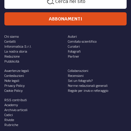
Cerca nel sito
ABBONAMENTI
Chi siamo
Autori
Contatti
Comitato scientifico
Inforomatica S.r.l.
Curatori
La nostra storia
Fotografi
Redazione
Partner
Pubblicità
Avvertenze legali
Collaborazioni
Contestazioni
Recensioni
Note legali
Sei un fotografo?
Privacy Policy
Norme redazionali generali
Cookie Policy
Regole per invio e referaggio
RSS contributi
Academy
Archivio articoli
Codici
Riviste
Rubriche