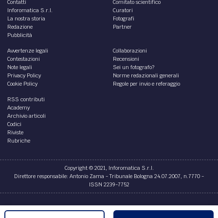
di
Filodiritto editore
DIRITTO /
Pignoramento presso terzi eseguito
prima della notifica del precetto
è legittimo il pignoramento eseguito prima della notifica
del precetto al debitore, contenente l’autorizzazione
all’esenzione del rispetto del termine dilatorio...
di
Vincenzo Gattullo
DIRITTO /
Nuove frontiere dell’espropriazione
mobiliare: Il pignoramento del dominio
internet
[
Nota
- Gli autori hanno compiuto ogni ragionevole sforzo
per assicurare che i materiali ed i contenuti della presente
pubblicazione fossero attentamente
...
di
Vincenzo Gattullo