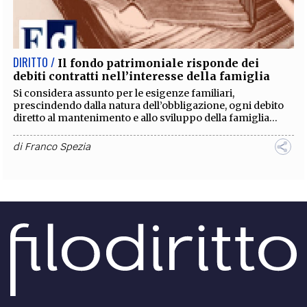
DIRITTO /
Il fondo patrimoniale risponde dei
debiti contratti nell’interesse della famiglia
Si considera assunto per le esigenze familiari,
prescindendo dalla natura dell’obbligazione, ogni debito
diretto al mantenimento e allo sviluppo della famiglia...
di
Franco Spezia
DIRITTO /
Titoli PAC pignorabili e costituibili in
pegno. La natura giuridica dei diritti all’aiuto
Tra gli strumenti di sostegno al settore agricolo, quello dei
“diritti all’aiuto” di matrice comunitaria, denominati nel
nostro ordinamento “titoli all’aiuto”...
di
Giada Antonia Lo Prete