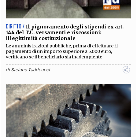
EXTRA
CODICI
RUBRICHE
LIBRI
PROCEEDINGS
PUBBLICITÀ
CONTATTI
DIRITTO /
Il pignoramento degli stipendi ex art.
144 del T.U. versamenti e riscossioni:
SOCIAL MEDIA
illegittimità costituzionale
Le amministrazioni pubbliche, prima di effettuare, il
pagamento di un importo superiore a 5.000 euro,
verificano se il beneficiario sia inadempiente
di
Stefano Taddeucci