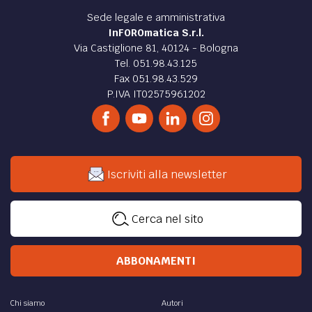
DIRITTO /
Corte d’Appello: attenzione ad agire in
giudizio con colpa grave, ne paghi i danni
La Corte d’Appello di Milano, con la sentenza n.1592/2015,
ha segnato un’importante passo nella configurazione
della responsabilità derivante da lite temeraria...
di
Federica Franchetti
,
ELSA
DIRITTO /
Il termine di prescrizione dei crediti
delle cartelle di pagamento
L’incremento esponenziale delle sanzioni amministrative
correlate a violazioni del codice della strada…
di
Giuseppe Cammalleri
DIRITTO /
Il nuovo pignoramento del Decreto
Legge 132 del 2014: possibili profili di
incostituzionalità
Il D. L. n. 132/2014 ha innovato la disciplina del Codice di
Procedura Civile, in tema di processo esecutivo…