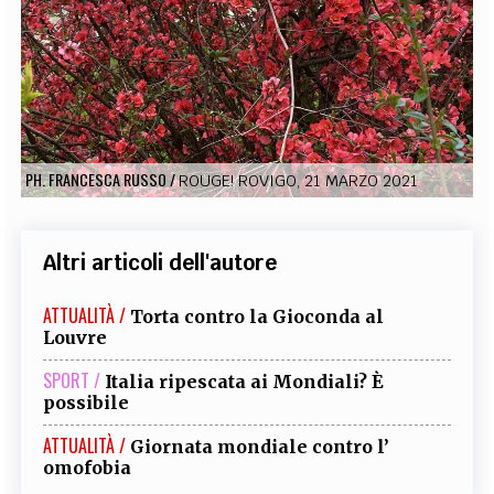
EXTRA
CODICI
RUBRICHE
LIBRI
PROCEEDINGS
PUBBLICITÀ
CONTATTI
SOCIAL MEDIA
PH. FRANCESCA RUSSO
/
ROUGE! ROVIGO, 21 MARZO 2021
Altri articoli dell'autore
ATTUALITÀ /
Torta contro la Gioconda al
Louvre
SPORT /
Italia ripescata ai Mondiali? È
possibile
ATTUALITÀ /
Giornata mondiale contro l’
omofobia