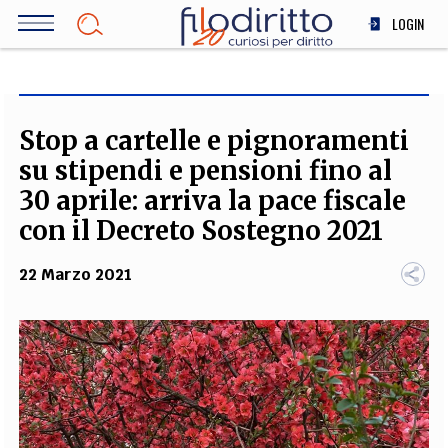
Salta
LOGIN
al
contenuto
DIRITTO
principale
ECONOMIA
SOCIETÀ
Stop a cartelle e pignoramenti
MEDICINA
su stipendi e pensioni fino al
SCIENZA
30 aprile: arriva la pace fiscale
STORIA E FILOSOFIA
con il Decreto Sostegno 2021
INNOVAZIONE
22 Marzo 2021
ALTRO
TEAM
FILODIRITTO
REDAZIONE
COMITATO SCIENTIFICO
AUTORI
CURATORI
FOTOGRAFI
PARTNER
COLLABORA CON NOI