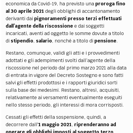
economica da Covid-19, ha previsto una
proroga fino
al 30 aprile 2021
degli obblighi di accantonamento
derivanti dai
pignoramenti presso terzi effettuati
dall’agente della riscossione
e dai soggetti
incaricati, aventi ad oggetto le somme dovute a titolo
di
stipendio
,
salario
, nonché a titolo di
pensione
.
Restano, comunque, validi gli atti e i provvedimenti
adottati e gli adempimenti svolti dall’agente della
riscossione nel periodo dal primo marzo 2021 alla data
di entrata in vigore del Decreto Sostegno e sono fatti
salvi gli effetti prodottosi e i rapporti giuridici sorti
sulla base dei medesimi. Restano, altresì, acquisiti,
relativamente ai versamenti eventualmente eseguiti
nello stesso periodo, gli interessi di mora corrisposti.
Cessati gli effetti della sospensione, quindi, a
decorrere dall'
1 maggio
2021
,
riprenderanno ad
operare gli obblighi imposti al soggetto terzo