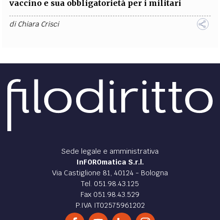
vaccino e sua obbligatorietà per i militari
di
Chiara Crisci
Sede legale e amministrativa
InFOROmatica S.r.l.
Via Castiglione 81, 40124 - Bologna
Tel. 051.98.43.125
Fax 051.98.43.529
P.IVA IT02575961202