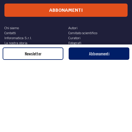
di
Simone Camicia
Newsletter
Abbonamenti
Sede legale e amministrativa
InFOROmatica S.r.l.
Via Castiglione 81, 40124 - Bologna
Tel. 051.98.43.125
Fax 051.98.43.529
P.IVA IT02575961202