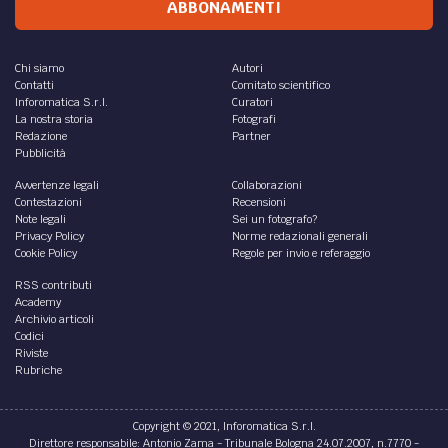
ABBONAMENTI
Chi siamo
Autori
Contatti
Comitato scientifico
Inforomatica S.r.l.
Curatori
La nostra storia
Fotografi
Redazione
Partner
Pubblicità
Avvertenze legali
Collaborazioni
Contestazioni
Recensioni
Note legali
Sei un fotografo?
Privacy Policy
Norme redazionali generali
Cookie Policy
Regole per invio e referaggio
RSS contributi
Academy
Archivio articoli
Codici
Riviste
Rubriche
Copyright © 2021, Inforomatica S.r.l.
Direttore responsabile: Antonio Zama - Tribunale Bologna 24.07.2007, n.7770 -