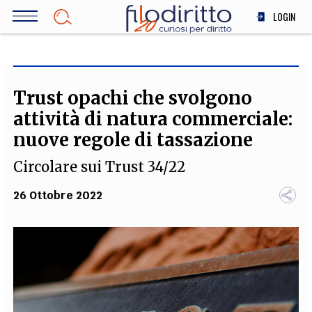
Salta
LOGIN
al
contenuto
DIRITTO
principale
ECONOMIA
SOCIETÀ
Trust opachi che svolgono
MEDICINA
attività di natura commerciale:
SCIENZA
nuove regole di tassazione
STORIA E FILOSOFIA
Circolare sui Trust 34/22
INNOVAZIONE
ALTRO
26 Ottobre 2022
TEAM
FILODIRITTO
REDAZIONE
COMITATO SCIENTIFICO
AUTORI
CURATORI
FOTOGRAFI
PARTNER
COLLABORA CON NOI