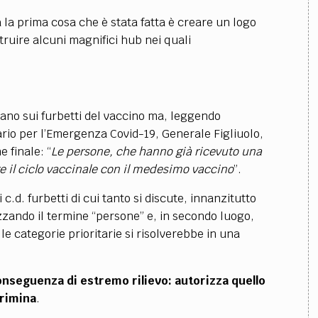
TEAM
a la prima cosa che è stata fatta è creare un logo
AZIONE
COMITATO SCIENTIFICO
AUTORI
CURATORI
FOTOGRAFI
PARTNER
C
ruire alcuni magnifici hub nei quali
EXTRA
CODICI
RUBRICHE
LIBRI
PROCEEDINGS
PUBBLICITÀ
CONTATTI
ano sui furbetti del vaccino ma, leggendo
SOCIAL MEDIA
rio per l’Emergenza Covid-19, Generale Figliuolo,
 finale: “
Le persone, che hanno già ricevuto una
il ciclo vaccinale con il medesimo vaccino
”.
 c.d. furbetti di cui tanto si discute, innanzitutto
lizzando il termine “persone” e, in secondo luogo,
alle categorie prioritarie si risolverebbe in una
conseguenza di estremo rilievo: autorizza quello
crimina
.