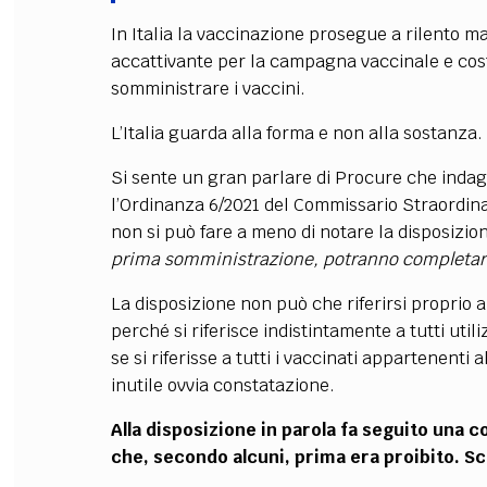
In Italia la vaccinazione prosegue a rilento m
FILODIRITTO
RED
accattivante per la campagna vaccinale e cost
somministrare i vaccini.
L’Italia guarda alla forma e non alla sostanza.
Si sente un gran parlare di Procure che indag
l’Ordinanza 6/2021 del Commissario Straordina
non si può fare a meno di notare la disposizione
prima somministrazione, potranno completare 
La disposizione non può che riferirsi proprio ai
perché si riferisce indistintamente a tutti uti
se si riferisse a tutti i vaccinati appartenenti 
inutile ovvia constatazione.
Alla disposizione in parola fa seguito una 
che, secondo alcuni, prima era proibito. S