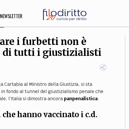
NEWSLETTER
are i furbetti non è
DIRITTO
i tutti i giustizialisti
lità,
o, Esteri
 Cartabia al Ministro della Giustizia, si sta
SOFIA
INNOVAZIONE
in fondo al tunnel del giustizialismo penale che
ale, l’Italia si dimostra ancora
panpenalistica
.
che,
Scienze informatiche,
Arte,
ligione
Architettura, Ingegneria
i che hanno vaccinato i c.d.