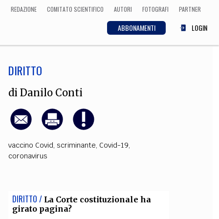
REDAZIONE
COMITATO SCIENTIFICO
AUTORI
FOTOGRAFI
PARTNER
ABBONAMENTI
LOGIN
DIRITTO
SCIENZA
ECONOMIA
Matematica, Fisica,
di
Danilo Conti
Biologia, Cifrematica,
Medicina
vaccino Covid
,
scriminante
,
Covid-19
,
CULTURA
coronavirus
 Cinema, Musica,
Letteratura
DIRITTO /
La Corte costituzionale ha
girato pagina?