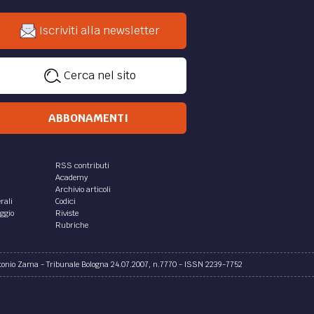
Iscriviti alla newsletter
Cerca nel sito
ABBONAMENTI
RSS contributi
Academy
Archivio articoli
rali
Codici
aggio
Riviste
Rubriche
ntonio Zama - Tribunale Bologna 24.07.2007, n.7770 - ISSN 2239-7752