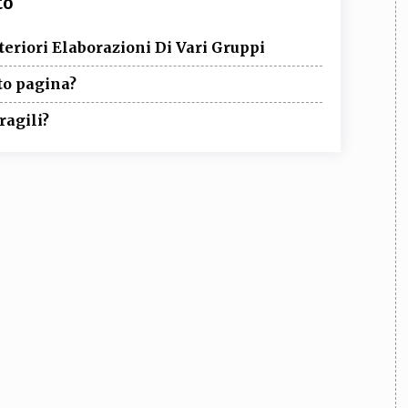
to
lteriori Elaborazioni Di Vari Gruppi
to pagina?
ragili?