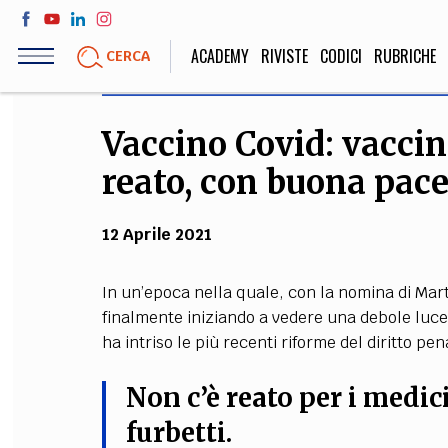
Salta
al
ACADEMY
RIVISTE
CODICI
RUBRICHE
CERCA
contenuto
principale
Vaccino Covid: vaccin
LIFE STYLE
SOCIETÀ
reato, con buona pace d
Sport, Cucina, Viaggi,
Politica, Attua
Moda
Educazione, Lavor
12 Aprile 2021
In un’epoca nella quale, con la nomina di Marta
STORIA E FILO
finalmente iniziando a vedere una debole luce 
ha intriso le più recenti riforme del diritto pen
Scienze stori
umanistiche, Re
Non c’è reato per i medic
furbetti
.