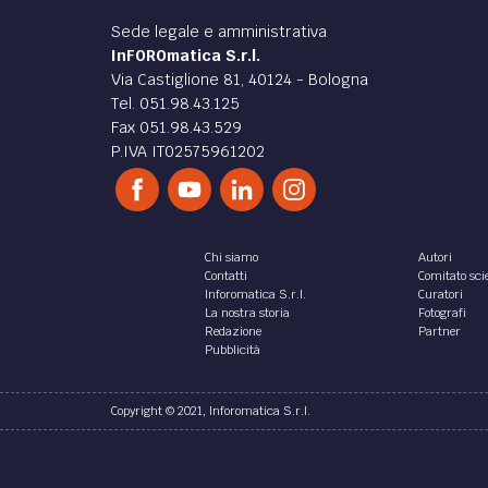
Sede legale e amministrativa
InFOROmatica S.r.l.
Via Castiglione 81, 40124 - Bologna
Tel. 051.98.43.125
Fax 051.98.43.529
P.IVA IT02575961202
Chi siamo
Autori
Contatti
Comitato scie
Inforomatica S.r.l.
Curatori
La nostra storia
Fotografi
Redazione
Partner
Pubblicità
Copyright © 2021, Inforomatica S.r.l.