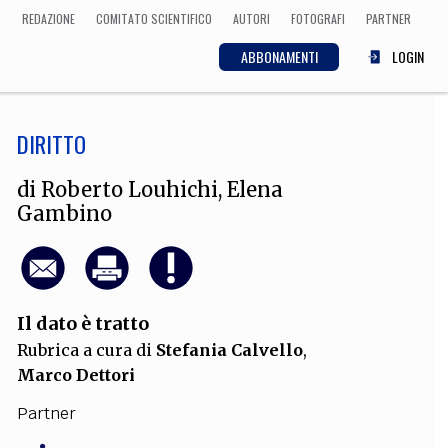
REDAZIONE
COMITATO SCIENTIFICO
AUTORI
FOTOGRAFI
PARTNER
ABBONAMENTI
LOGIN
DIRITTO
SCIENZA
ECONOMIA
Matematica, Fisica,
di
Roberto Louhichi
,
Elena
Biologia, Cifrematica,
Gambino
Medicina
CULTURA
Il dato è tratto
 Cinema, Musica,
Rubrica a cura di
Stefania Calvello
,
Letteratura
Marco Dettori
Partner