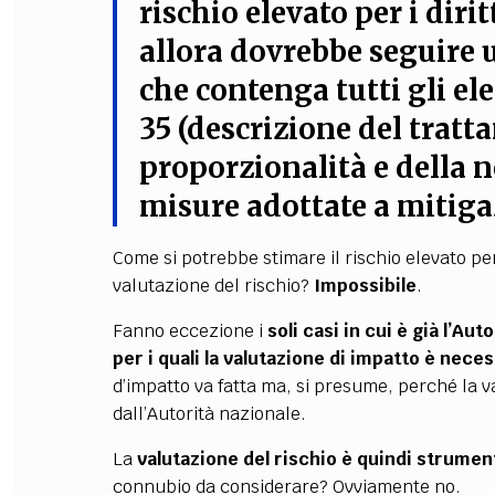
rischio elevato per i dirit
allora
dovrebbe seguire 
che contenga tutti gli el
35 (descrizione del tratt
proporzionalità e della n
misure adottate a mitigaz
Come si potrebbe stimare il rischio elevato pe
valutazione del rischio?
Impossibile
.
Fanno eccezione i
soli casi in cui è già l’Au
per i quali la valutazione di impatto è nece
d’impatto va fatta ma, si presume, perché la va
dall’Autorità nazionale.
La
valutazione del rischio è quindi strument
connubio da considerare? Ovviamente no.