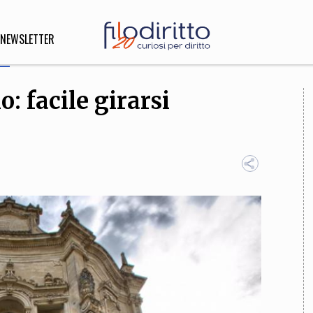
NEWSLETTER
o: facile girarsi
DIRITTO
lità,
o, Esteri
SOFIA
INNOVAZIONE
che,
Scienze informatiche,
Arte,
ligione
Architettura, Ingegneria