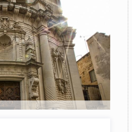
TEAM
AZIONE
COMITATO SCIENTIFICO
AUTORI
CURATORI
FOTOGRAFI
PARTNER
C
EXTRA
CODICI
RUBRICHE
LIBRI
PROCEEDINGS
PUBBLICITÀ
CONTATTI
SOCIAL MEDIA