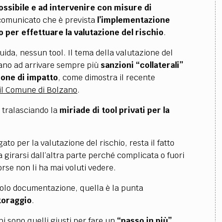
possibile e ad intervenire con misure di
comunicato che è prevista
l’implementazione
o per effettuare la valutazione del rischio
.
ida, nessun tool. Il tema della valutazione del
iano ad arrivare sempre più
sanzioni “collaterali”
ione di impatto
, come dimostra il recente
il Comune di Bolzano
.
, tralasciando la
miriade di tool privati per la
to per la valutazione del rischio, resta il fatto
 a girarsi dall’altra parte perché complicata o fuori
orse non li ha mai voluti vedere.
solo documentazione, quella è la punta
toraggio
.
i sono quelli giusti per fare un
“passo in più”