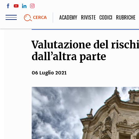
Salta
al
ACADEMY
RIVISTE
CODICI
RUBRICHE
CERCA
contenuto
principale
Valutazione del rischi
LIFE STYLE
SOCIETÀ
dall’altra parte
Sport, Cucina, Viaggi,
Politica, Attua
Moda
Educazione, Lavor
06 Luglio 2021
STORIA E FILO
Scienze stori
umanistiche, Re