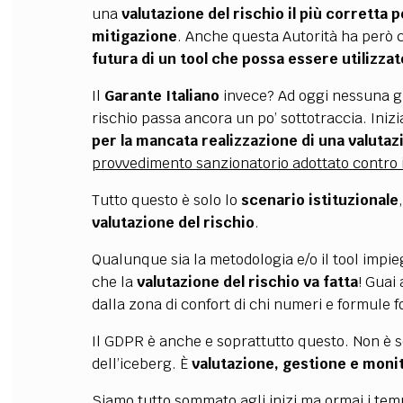
una
valutazione del rischio il più corretta 
mitigazione
. Anche questa Autorità ha però 
futura di un tool che possa essere utilizzat
Il
Garante Italiano
invece? Ad oggi nessuna gu
rischio passa ancora un po’ sottotraccia. Iniz
per la mancata realizzazione di una valutaz
provvedimento sanzionatorio adottato contro 
Tutto questo è solo lo
scenario istituzionale
valutazione del rischio
.
Qualunque sia la metodologia e/o il tool impiega
che la
valutazione del rischio va fatta
! Guai
dalla zona di confort di chi numeri e formule f
Il GDPR è anche e soprattutto questo. Non è 
dell’iceberg. È
valutazione, gestione e moni
Siamo tutto sommato agli inizi ma ormai i temp