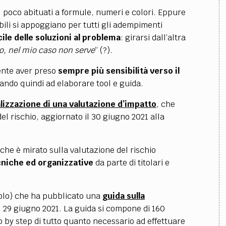
ti, poco abituati a formule, numeri e colori. Eppure
abili si appoggiano per tutti gli adempimenti
cile delle soluzioni al problema
: girarsi dall’altra
No, nel mio caso non serve
” (?).
ente aver preso
sempre più sensibilità verso il
vando quindi ad elaborare tool e guida.
ealizzazione di una valutazione d’impatto
, che
 rischio, aggiornato il 30 giugno 2021 alla
 che è mirato sulla valutazione del rischio
niche ed organizzative
da parte di titolari e
olo) che ha pubblicato una
guida sulla
l 29 giugno 2021. La guida si compone di 160
p by step di tutto quanto necessario ad effettuare