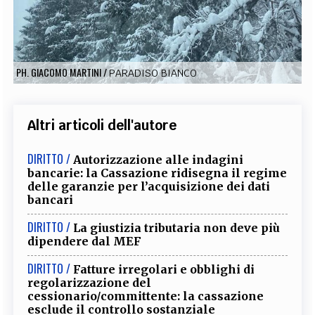
EXTRA
CODICI
RUBRICHE
LIBRI
PROCEEDINGS
PUBBLICITÀ
CONTATTI
PH. GIACOMO MARTINI
/
PARADISO BIANCO
SOCIAL MEDIA
Altri articoli dell'autore
DIRITTO /
Autorizzazione alle indagini
bancarie: la Cassazione ridisegna il regime
delle garanzie per l’acquisizione dei dati
bancari
DIRITTO /
La giustizia tributaria non deve più
dipendere dal MEF
DIRITTO /
Fatture irregolari e obblighi di
regolarizzazione del
cessionario/committente: la cassazione
esclude il controllo sostanziale