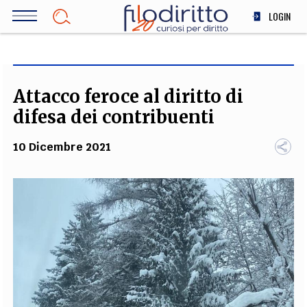
Salta
LOGIN
al
contenuto
DIRITTO
principale
ECONOMIA
SOCIETÀ
Attacco feroce al diritto di
MEDICINA
difesa dei contribuenti
SCIENZA
10 Dicembre 2021
STORIA E FILOSOFIA
INNOVAZIONE
ALTRO
TEAM
FILODIRITTO
REDAZIONE
COMITATO SCIENTIFICO
AUTORI
CURATORI
FOTOGRAFI
PARTNER
COLLABORA CON NOI