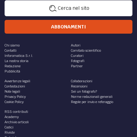
Cerca nel sito
ABBONAMENTI
Chi siamo
Autori
Contatti
Comitato scientifico
Inforomatica S.r.l.
Curatori
La nostra storia
Fotografi
Redazione
Partner
Pubblicità
Avvertenze legali
Collaborazioni
Contestazioni
Recensioni
Note legali
Sei un fotografo?
Privacy Policy
Norme redazionali generali
Cookie Policy
Regole per invio e referaggio
RSS contributi
Academy
Archivio articoli
Codici
Riviste