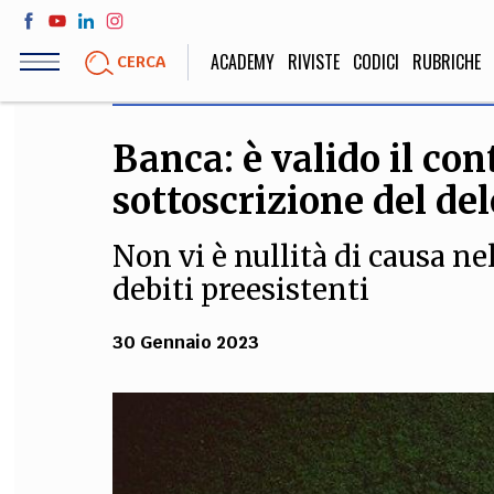
Salta
al
ACADEMY
RIVISTE
CODICI
RUBRICHE
CERCA
contenuto
principale
Banca: è valido il con
LIFE STYLE
SOCIETÀ
sottoscrizione del de
Sport, Cucina, Viaggi,
Politica, Attua
Moda
Educazione, Lavor
Non vi è nullità di causa n
debiti preesistenti
STORIA E FILO
30 Gennaio 2023
Scienze stori
umanistiche, Re