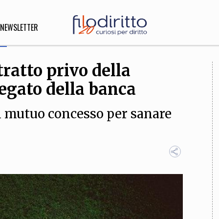
NEWSLETTER
tratto privo della
DIRITTO
legato della banca
lità,
o, Esteri
el mutuo concesso per sanare
SOFIA
INNOVAZIONE
che,
Scienze informatiche,
Arte,
ligione
Architettura, Ingegneria