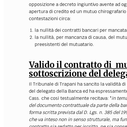
opposizione a decreto ingiuntivo avente ad og
apertura di credito ed un mutuo chirografario
contestazioni circa:
la nullità dei contratti bancari per mancat
la nullità, per mancanza di causa, del mutu
preesistenti del mutuatario.
Valido il contratto di m
sottoscrizione del deleg
Il Tribunale di Trapani ha sancito la validità d
del delegato della Banca ed ha espressamente
Cass. che così testualmente recitava: "
in tema
del documento contrattuale da parte della banc
forma scritta prevista dal D. Lgs. n. 385 del 19
che va inteso non in senso strutturale, ma fun
contratto sia redatto per iscritto, ne sia conse