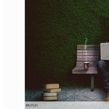
FILODIRITTO
RED
MUTUO