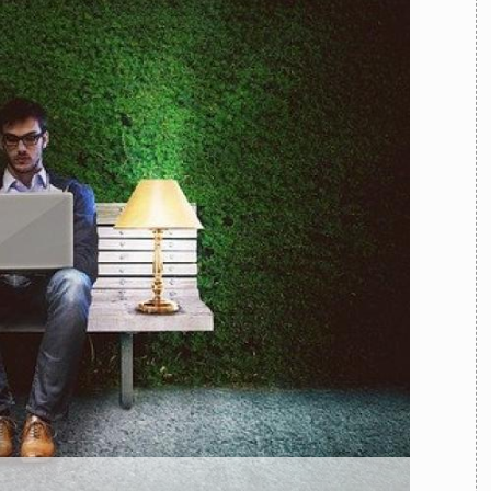
TEAM
AZIONE
COMITATO SCIENTIFICO
AUTORI
CURATORI
FOTOGRAFI
PARTNER
C
EXTRA
CODICI
RUBRICHE
LIBRI
PROCEEDINGS
PUBBLICITÀ
CONTATTI
SOCIAL MEDIA