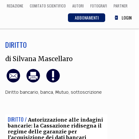
REDAZIONE
COMITATO SCIENTIFICO
AUTORI
FOTOGRAFI
PARTNER
ABBONAMENTI
LOGIN
DIRITTO
SCIENZA
ECONOMIA
Matematica, Fisica,
di
Silvana Mascellaro
Biologia, Cifrematica,
Medicina
Diritto bancario
,
banca
,
Mutuo
,
sottoscrizione
CULTURA
 Cinema, Musica,
Letteratura
DIRITTO /
Autorizzazione alle indagini
bancarie: la Cassazione ridisegna il
regime delle garanzie per
l’acquisizione dei dati bancari