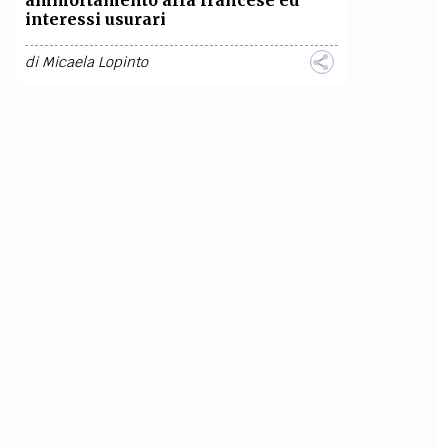
ammortamento alla francese ed
interessi usurari
di
Micaela Lopinto