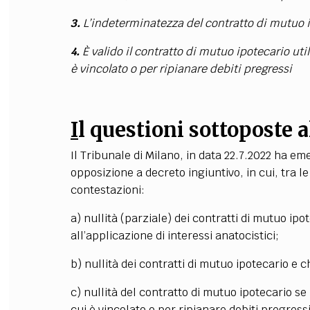
3.
L’indeterminatezza del contratto di mutuo i
4.
È valido il contratto di mutuo ipotecario util
è vincolato o per ripianare debiti pregressi
I
l questioni sottoposte 
Il
Tribunale di Milano, in data 22.7.2022
ha emes
opposizione a decreto ingiuntivo, in cui, tra l
contestazioni:
a) nullità (parziale) dei contratti di mutuo ip
all’applicazione di interessi anatocistici;
b) nullità dei contratti di mutuo ipotecario e 
c) nullità del contratto di mutuo ipotecario se 
cui è vincolato o per ripianare debiti pregressi