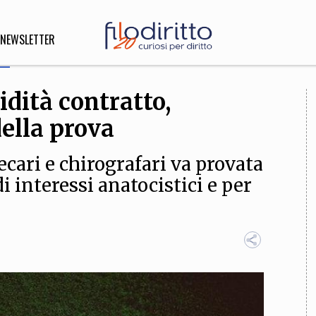
NEWSLETTER
idità contratto,
DIRITTO
della prova
lità,
o, Esteri
ecari e chirografari va provata
i interessi anatocistici e per
SOFIA
INNOVAZIONE
che,
Scienze informatiche,
Arte,
ligione
Architettura, Ingegneria