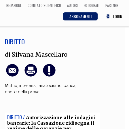
REDAZIONE
COMITATO SCIENTIFICO
AUTORI
FOTOGRAFI
PARTNER
ABBONAMENTI
LOGIN
DIRITTO
SCIENZA
ECONOMIA
Matematica, Fisica,
di
Silvana Mascellaro
Biologia, Cifrematica,
Medicina
Mutuo
,
interessi
,
anatocismo
,
banca
,
CULTURA
onere della prova
 Cinema, Musica,
Letteratura
DIRITTO /
Autorizzazione alle indagini
bancarie: la Cassazione ridisegna il
regime delle garanzie per