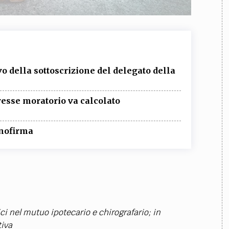
ivo della sottoscrizione del delegato della
eresse moratorio va calcolato
onofirma
ici nel mutuo ipotecario e chirografario; in
tiva