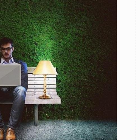
TEAM
AZIONE
COMITATO SCIENTIFICO
AUTORI
CURATORI
FOTOGRAFI
PARTNER
C
EXTRA
CODICI
RUBRICHE
LIBRI
PROCEEDINGS
PUBBLICITÀ
CONTATTI
SOCIAL MEDIA