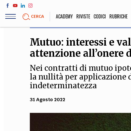
Salta
al
ACADEMY
RIVISTE
CODICI
RUBRICHE
CERCA
contenuto
principale
Mutuo: interessi e val
LIFE STYLE
SOCIETÀ
attenzione all’onere 
Sport, Cucina, Viaggi,
Politica, Attua
Moda
Educazione, Lavor
Nei contratti di mutuo ipot
la nullità per applicazione d
indeterminatezza
STORIA E FILO
31 Agosto 2022
Scienze stori
umanistiche, Re