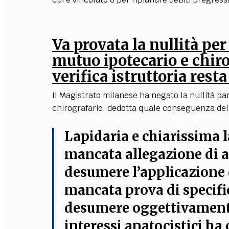
Va provata la nullità per
mutuo ipotecario e chiro
verifica istruttoria rest
Il Magistrato milanese ha negato la nullità par
chirografario, dedotta quale conseguenza della
Lapidaria e chiarissima l
mancata allegazione di al
desumere l’applicazione d
mancata prova di specific
desumere oggettivamente
interessi anatocistici ha