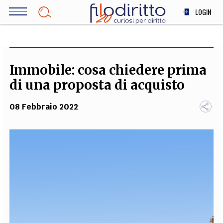
Salta
LOGIN
al
contenuto
DIRITTO
principale
ECONOMIA
SOCIETÀ
Immobile: cosa chiedere prima
MEDICINA
di una proposta di acquisto
SCIENZA
08 Febbraio 2022
STORIA E FILOSOFIA
INNOVAZIONE
ALTRO
TEAM
FILODIRITTO
REDAZIONE
COMITATO SCIENTIFICO
AUTORI
CURATORI
FOTOGRAFI
PARTNER
COLLABORA CON NOI