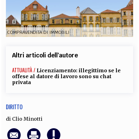
EXTRA
CODICI
RUBRICHE
LIBRI
PROCEEDINGS
PUBBLICITÀ
CONTATTI
COMPRAVENDITA DI IMMOBILI
SOCIAL MEDIA
Altri articoli dell'autore
ATTUALITÀ /
Licenziamento: illegittimo se le
offese al datore di lavoro sono su chat
privata
DIRITTO
di
Clio Minotti