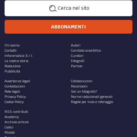
Cerca nel sito
ABBONAMENTI
Chi siamo
Autori
Contatti
Comitato scientifico
Inforomatica S.r.l.
Curatori
La nostra storia
Fotografi
Redazione
Partner
Pubblicità
Avvertenze legali
Collaborazioni
Contestazioni
Recensioni
Note legali
Sei un fotografo?
Privacy Policy
Norme redazionali generali
Cookie Policy
Regole per invio e referaggio
RSS contributi
Academy
Archivio articoli
Codici
Riviste