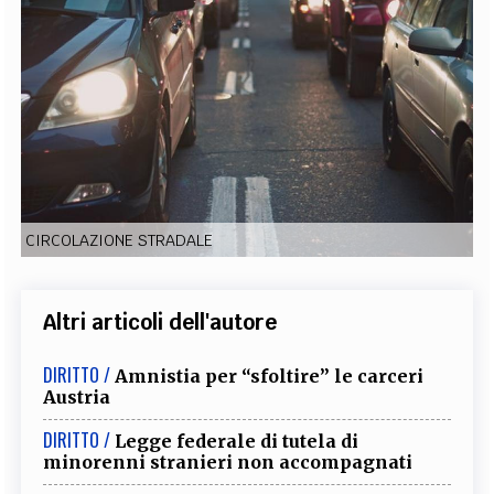
EXTRA
CODICI
RUBRICHE
LIBRI
PROCEEDINGS
PUBBLICITÀ
CONTATTI
SOCIAL MEDIA
CIRCOLAZIONE STRADALE
Altri articoli dell'autore
DIRITTO /
Amnistia per “sfoltire” le carceri
Austria
DIRITTO /
Legge federale di tutela di
minorenni stranieri non accompagnati