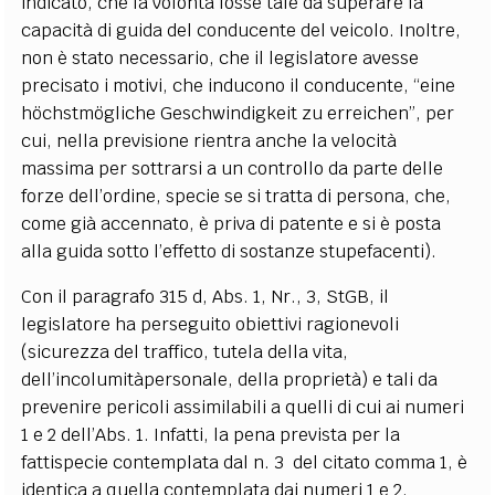
indicato, che la volontà fosse tale da superare la
capacità di guida del conducente del veicolo. Inoltre,
non è stato necessario, che il legislatore avesse
precisato i motivi, che inducono il conducente, “eine
höchstmögliche Geschwindigkeit zu erreichen”, per
cui, nella previsione rientra anche la velocità
massima per sottrarsi a un controllo da parte delle
forze dell’ordine, specie se si tratta di persona, che,
come già accennato, è priva di patente e si è posta
alla guida sotto l’effetto di sostanze stupefacenti).
Con il paragrafo 315 d, Abs. 1, Nr., 3, StGB, il
legislatore ha perseguito obiettivi ragionevoli
(sicurezza del traffico, tutela della vita,
dell’incolumitàpersonale, della proprietà) e tali da
prevenire pericoli assimilabili a quelli di cui ai numeri
1 e 2 dell’Abs. 1. Infatti, la pena prevista per la
fattispecie contemplata dal n. 3
del citato comma 1, è
identica a quella contemplata dai numeri 1 e 2.