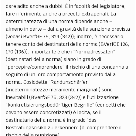
dare adito anche a dubbi. È in facoltà del legislatore,
fare riferimento anche a precetti extrapenali. La
determinatezza di una norma dipende anche –
almeno in parte – dalla gravità della sanzione prevista
(vedasi BVerfGE 75, 329 (342)); inoltre, è necessario,
tenere conto dei destinatari della norma (BVerfGE 126,
170 (196)). Importante è che i “Normadressaten”
(destinatari della norma) siano in grado di
“percepire/comprendere” il rischio di una condanna a
seguito di un loro comportamento previsto dalla
norma. Cosiddette “Randunschärfen”
(indeterminatezze meramente marginali) sono
inevitabili (BVerfGE 75, 323 (342)) e l’utilizzazione
“konkretisierungsbedürftiger Begriffe” (concetti che
devono essere concretizzati) è lecita, se il
destinatario della norma è in grado “das
Bestrafungsrisiko zu erkennen” (di comprendere il
rischio della punizione).