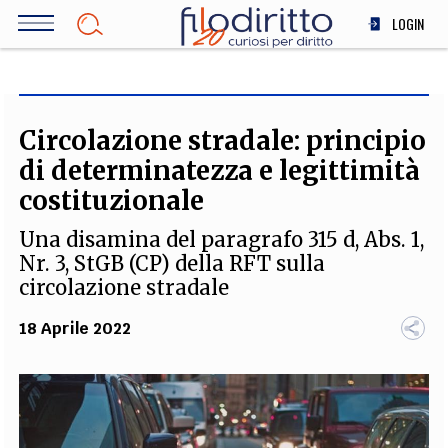
Salta
LOGIN
al
contenuto
DIRITTO
principale
ECONOMIA
SOCIETÀ
Circolazione stradale: principio
MEDICINA
di determinatezza e legittimità
SCIENZA
costituzionale
STORIA E FILOSOFIA
Una disamina del paragrafo 315 d, Abs. 1,
INNOVAZIONE
Nr. 3, StGB (CP) della RFT sulla
ALTRO
circolazione stradale
18 Aprile 2022
TEAM
FILODIRITTO
REDAZIONE
COMITATO SCIENTIFICO
AUTORI
CURATORI
FOTOGRAFI
PARTNER
COLLABORA CON NOI