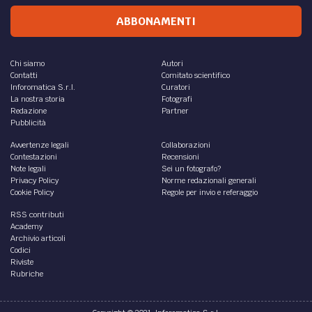
ABBONAMENTI
Chi siamo
Autori
Contatti
Comitato scientifico
Inforomatica S.r.l.
Curatori
La nostra storia
Fotografi
Redazione
Partner
Pubblicità
Avvertenze legali
Collaborazioni
Contestazioni
Recensioni
Note legali
Sei un fotografo?
Privacy Policy
Norme redazionali generali
Cookie Policy
Regole per invio e referaggio
RSS contributi
Academy
Archivio articoli
Codici
Riviste
Rubriche