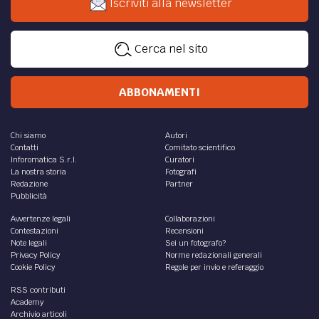
Iscriviti alla newsletter
Cerca nel sito
ABBONAMENTI
Chi siamo
Autori
Contatti
Comitato scientifico
Inforomatica S.r.l.
Curatori
La nostra storia
Fotografi
Redazione
Partner
Pubblicità
Avvertenze legali
Collaborazioni
Contestazioni
Recensioni
Note legali
Sei un fotografo?
Privacy Policy
Norme redazionali generali
Cookie Policy
Regole per invio e referaggio
RSS contributi
Academy
Archivio articoli