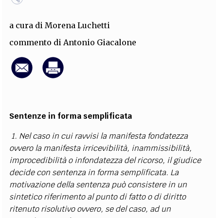
EXTRA
a cura di
Morena Luchetti
CODICI
RUBRICHE
LIBRI
PROCEEDINGS
PUBBLICITÀ
CONTATTI
commento di
Antonio Giacalone
SOCIAL MEDIA
Sentenze in forma semplificata
1. Nel caso in cui ravvisi la manifesta fondatezza
ovvero la manifesta irricevibilità, inammissibilità,
improcedibilità o infondatezza del ricorso, il giudice
decide con sentenza in forma semplificata. La
motivazione della sentenza può consistere in un
sintetico riferimento al punto di fatto o di diritto
ritenuto risolutivo ovvero, se del caso, ad un