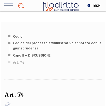
Salta
LOGIN
al
contenuto
DIRITTO
principale
ECONOMIA
SOCIETÀ
Codici
MEDICINA
Codice del processo amministrativo annotato con la
SCIENZA
giurisprudenza
STORIA E FILOSOFIA
Capo II – DISCUSSIONE
INNOVAZIONE
Art. 74
ALTRO
TEAM
FILODIRITTO
REDAZIONE
COMITATO SCIENTIFICO
AUTORI
CURATORI
Art. 74
FOTOGRAFI
PARTNER
COLLABORA CON NOI