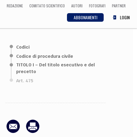
REDAZIONE
COMITATO SCIENTIFICO
AUTORI
FOTOGRAFI
PARTNER
ABBONAMENTI
LOGIN
SCIENZA
Codici
ECONOMIA
Matematica, Fisica,
Codice di procedura civile
Biologia, Cifrematica,
TITOLO I – Del titolo esecutivo e del
Medicina
precetto
Art. 475
CULTURA
 Cinema, Musica,
Letteratura