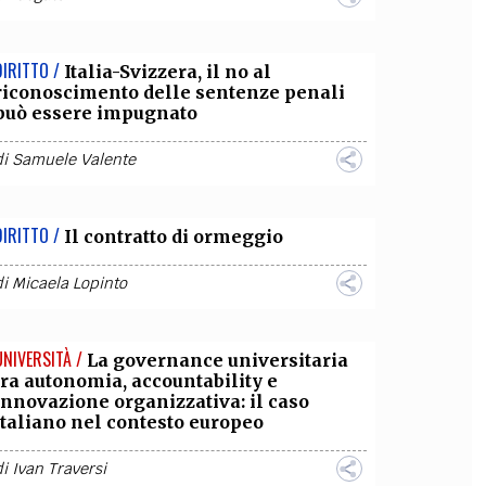
DIRITTO /
Italia-Svizzera, il no al
riconoscimento delle sentenze penali
può essere impugnato
di
Samuele Valente
DIRITTO /
Il contratto di ormeggio
di
Micaela Lopinto
UNIVERSITÀ /
La governance universitaria
tra autonomia, accountability e
innovazione organizzativa: il caso
italiano nel contesto europeo
di
Ivan Traversi