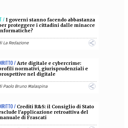
OLLABORA CON NOI
T /
I governi stanno facendo abbastanza
per proteggere i cittadini dalle minacce
informatiche?
di
La Redazione
DIRITTO /
Arte digitale e cybercrime:
profili normativi, giurisprudenziali e
prospettive nel digitale
di
Paolo Bruno Malaspina
DIRITTO /
Crediti R&S: il Consiglio di Stato
esclude l'applicazione retroattiva del
manuale di Frascati