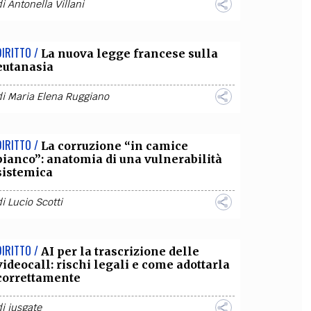
di
Antonella Villani
DIRITTO /
La nuova legge francese sulla
eutanasia
di
Maria Elena Ruggiano
DIRITTO /
La corruzione “in camice
bianco”: anatomia di una vulnerabilità
sistemica
di
Lucio Scotti
DIRITTO /
AI per la trascrizione delle
videocall: rischi legali e come adottarla
correttamente
di
iusgate