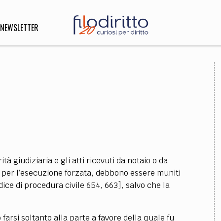
NEWSLETTER
DIRITTO
lità,
o, Esteri
SOFIA
INNOVAZIONE
tà giudiziaria e gli atti ricevuti da notaio o da
che,
Scienze informatiche,
Arte,
lo per l’esecuzione forzata, debbono essere muniti
ligione
Architettura, Ingegneria
dice di procedura civile 654, 663], salvo che la
farsi soltanto alla parte a favore della quale fu