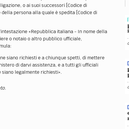
TEAM
ligazione, o ai suoi successori [Codice di
AZIONE
COMITATO SCIENTIFICO
AUTORI
CURATORI
FOTOGRAFI
PARTNER
C
 della persona alla quale è spedita [Codice di
I
EXTRA
’intestazione «Repubblica italiana - In nome della
CODICI
RUBRICHE
LIBRI
PROCEEDINGS
PUBBLICITÀ
CONTATTI
ere o notaio o altro pubblico ufficiale,
rmula:
SOCIAL MEDIA
 ne siano richiesti e a chiunque spetti, di mettere
stero di darvi assistenza, e a tutti gli ufficiali
 siano legalmente richiesti».
to.