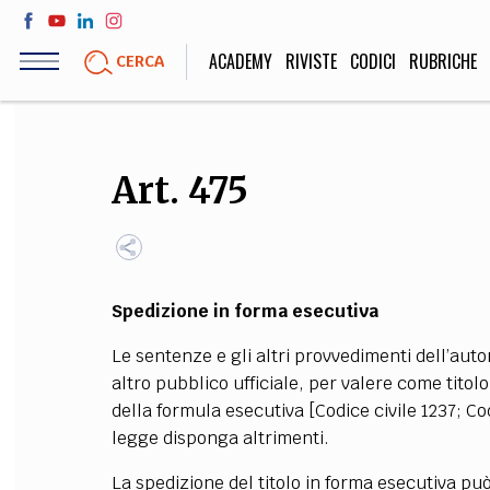
Salta
al
ACADEMY
RIVISTE
CODICI
RUBRICHE
CERCA
contenuto
principale
LIFE STYLE
SOCIETÀ
Art. 475
Sport, Cucina, Viaggi,
Politica, Attua
Moda
Educazione, Lavor
Spedizione in forma esecutiva
STORIA E FILO
Le sentenze e gli altri provvedimenti dell’autori
Scienze stori
altro pubblico ufficiale, per valere come tito
umanistiche, Re
della formula esecutiva [Codice civile 1237; Co
legge disponga altrimenti.
La spedizione del titolo in forma esecutiva può 