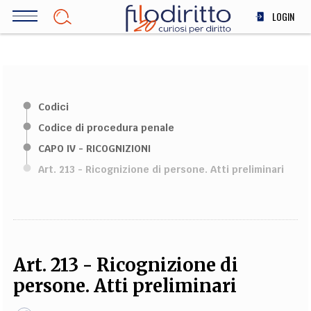
Salta
LOGIN
al
contenuto
DIRITTO
principale
ECONOMIA
SOCIETÀ
Codici
MEDICINA
Codice di procedura penale
SCIENZA
CAPO IV - RICOGNIZIONI
STORIA E FILOSOFIA
Art. 213 - Ricognizione di persone. Atti preliminari
INNOVAZIONE
ALTRO
TEAM
Art. 213 - Ricognizione di
FILODIRITTO
REDAZIONE
COMITATO SCIENTIFICO
AUTORI
CURATORI
persone. Atti preliminari
FOTOGRAFI
PARTNER
COLLABORA CON NOI