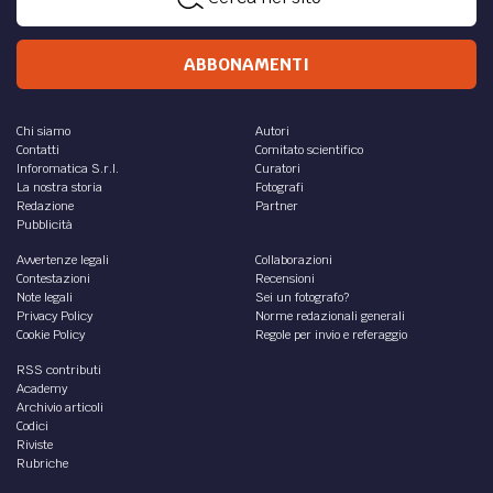
ABBONAMENTI
Chi siamo
Autori
Contatti
Comitato scientifico
Inforomatica S.r.l.
Curatori
La nostra storia
Fotografi
Redazione
Partner
Pubblicità
Avvertenze legali
Collaborazioni
Contestazioni
Recensioni
Note legali
Sei un fotografo?
Privacy Policy
Norme redazionali generali
Cookie Policy
Regole per invio e referaggio
RSS contributi
Academy
Archivio articoli
Codici
Riviste
Rubriche