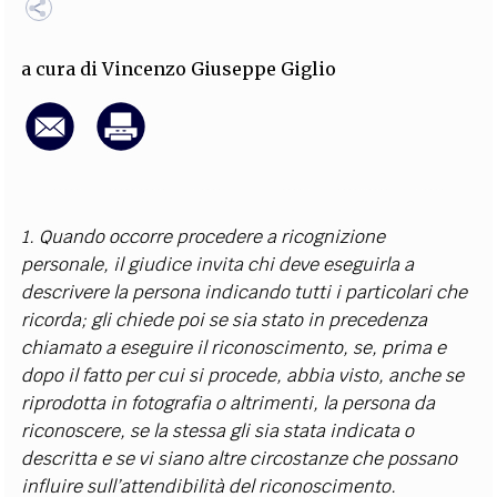
EXTRA
CODICI
RUBRICHE
LIBRI
PROCEEDINGS
PUBBLICITÀ
CONTATTI
a cura di
Vincenzo Giuseppe Giglio
SOCIAL MEDIA
1. Quando occorre procedere a ricognizione
personale, il giudice invita chi deve eseguirla a
descrivere la persona indicando tutti i particolari che
ricorda; gli chiede poi se sia stato in precedenza
chiamato a eseguire il riconoscimento, se, prima e
dopo il fatto per cui si procede, abbia visto, anche se
riprodotta in fotografia o altrimenti, la persona da
riconoscere, se la stessa gli sia stata indicata o
descritta e se vi siano altre circostanze che possano
influire sull’attendibilità del riconoscimento.