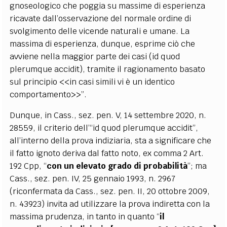
gnoseologico che poggia su massime di esperienza
ricavate dall’osservazione del normale ordine di
svolgimento delle vicende naturali e umane. La
massima di esperienza, dunque, esprime ciò che
avviene nella maggior parte dei casi (id quod
plerumque accidit), tramite il ragionamento basato
sul principio <<in casi simili vi è un identico
comportamento>>”.
Dunque, in Cass., sez. pen. V, 14 settembre 2020, n.
28559, il criterio dell’“id quod plerumque accidit”,
all’interno della prova indiziaria, sta a significare che
il fatto ignoto deriva dal fatto noto, ex comma 2 Art.
192 Cpp, “
con un elevato grado di probabilità
”; ma
Cass., sez. pen. IV, 25 gennaio 1993, n. 2967
(riconfermata da Cass., sez. pen. II, 20 ottobre 2009,
n. 43923) invita ad utilizzare la prova indiretta con la
massima prudenza, in tanto in quanto “
il