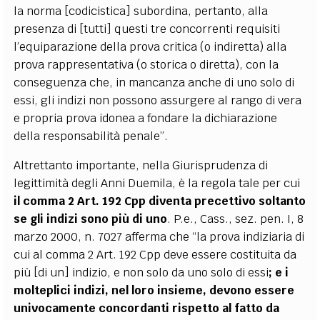
la norma [codicistica] subordina, pertanto, alla
presenza di [tutti] questi tre concorrenti requisiti
l’equiparazione della prova critica (o indiretta) alla
prova rappresentativa (o storica o diretta), con la
conseguenza che, in mancanza anche di uno solo di
essi, gli indizi non possono assurgere al rango di vera
e propria prova idonea a fondare la dichiarazione
della responsabilità penale”.
Altrettanto importante, nella Giurisprudenza di
legittimità degli Anni Duemila, è la regola tale per cui
il comma 2 Art. 192 Cpp diventa precettivo soltanto
se gli indizi sono più di uno
. P.e., Cass., sez. pen. I, 8
marzo 2000, n. 7027 afferma che “la prova indiziaria di
cui al comma 2 Art. 192 Cpp deve essere costituita da
più [di un] indizio, e non solo da uno solo di essi
; e i
molteplici indizi, nel loro insieme, devono essere
univocamente concordanti rispetto al fatto da