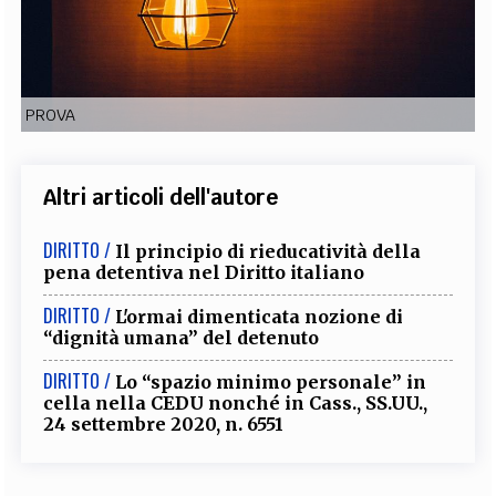
EXTRA
CODICI
RUBRICHE
LIBRI
PROCEEDINGS
PUBBLICITÀ
CONTATTI
PROVA
SOCIAL MEDIA
Altri articoli dell'autore
DIRITTO /
Il principio di rieducatività della
pena detentiva nel Diritto italiano
DIRITTO /
L'ormai dimenticata nozione di
“dignità umana” del detenuto
DIRITTO /
Lo “spazio minimo personale” in
cella nella CEDU nonché in Cass., SS.UU.,
24 settembre 2020, n. 6551