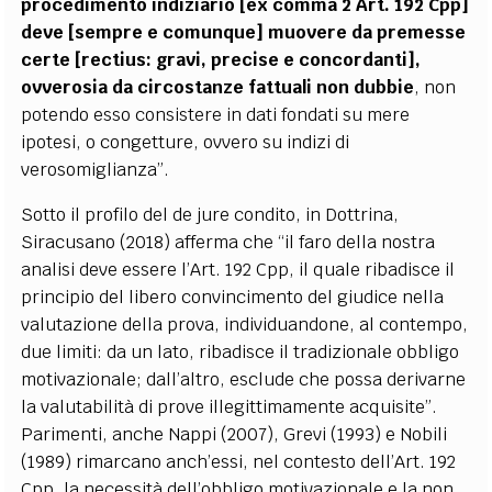
procedimento indiziario [ex comma 2 Art. 192 Cpp]
deve [sempre e comunque] muovere da premesse
certe [rectius: gravi, precise e concordanti],
ovverosia da circostanze fattuali non dubbie
, non
potendo esso consistere in dati fondati su mere
ipotesi, o congetture, ovvero su indizi di
verosomiglianza”.
Sotto il profilo del de jure condito, in Dottrina,
Siracusano (2018) afferma che “il faro della nostra
analisi deve essere l’Art. 192 Cpp, il quale ribadisce il
principio del libero convincimento del giudice nella
valutazione della prova, individuandone, al contempo,
due limiti: da un lato, ribadisce il tradizionale obbligo
motivazionale; dall’altro, esclude che possa derivarne
la valutabilità di prove illegittimamente acquisite”.
Parimenti, anche Nappi (2007), Grevi (1993) e Nobili
(1989) rimarcano anch’essi, nel contesto dell’Art. 192
Cpp, la necessità dell’obbligo motivazionale e la non