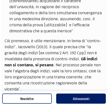
[ciononostante] acquistano il carattere
dell’univocità, in ragione del reciproco
collegamento e della loro simultanea convergenza
in una medesima direzione, assumendo, così, il
crisma della prova [utilizzabile] e l’efficacia
dimostrativa che a questa inerisce”
Ciò premesso, è utile menzionare, in tema di “contro-
indizi”, Iacoviello (2013), il quale precisa che “la
gravità degli indizi [ex comma 2 Art. 192 Cpp] non è
invalidata dalla presenza di contro-indizi.
Gli indizi
non si contano, si pesano
. Nel processo penale non
vale l’algebra degli indizi, vale la loro sintassi, cioè la
loro organizzazione in una trama coerente, che
consenta una ricostruzione ragionevole della
vicenda”.
Newsletter
Abbonamenti
Viceversa, secondo Tonini (2000)
non è né grave, né
preciso, né concordante un contro-indizio