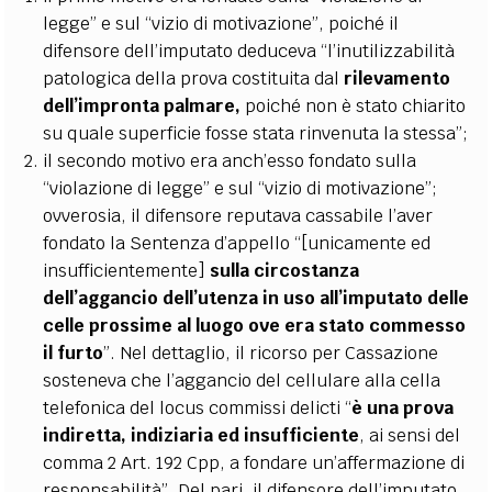
legge” e sul “vizio di motivazione”, poiché il
difensore dell’imputato deduceva “l’inutilizzabilità
patologica della prova costituita dal
rilevamento
dell’impronta palmare,
poiché non è stato chiarito
su quale superficie fosse stata rinvenuta la stessa”;
il secondo motivo era anch’esso fondato sulla
“violazione di legge” e sul “vizio di motivazione”;
ovverosia, il difensore reputava cassabile l’aver
fondato la Sentenza d’appello “[unicamente ed
insufficientemente]
sulla circostanza
dell’aggancio dell’utenza in uso all’imputato delle
celle prossime al luogo ove era stato commesso
il furto
”. Nel dettaglio, il ricorso per Cassazione
sosteneva che l’aggancio del cellulare alla cella
telefonica del locus commissi delicti “
è una prova
indiretta, indiziaria ed insufficiente
, ai sensi del
comma 2 Art. 192 Cpp, a fondare un’affermazione di
responsabilità”. Del pari, il difensore dell’imputato