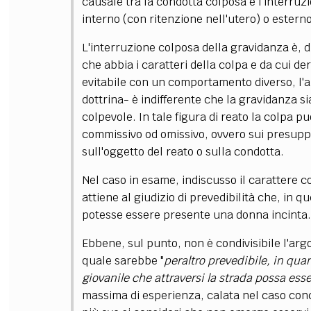
causale tra la condotta colposa e l'interruzi
interno (con ritenzione nell'utero) o estern
L'interruzione colposa della gravidanza è, 
che abbia i caratteri della colpa e da cui d
evitabile con un comportamento diverso, l'ab
dottrina- è indifferente che la gravidanza 
colpevole. In tale figura di reato la colpa pu
commissivo od omissivo, ovvero sui presuppos
sull'oggetto del reato o sulla condotta.
Nel caso in esame, indiscusso il carattere co
attiene al giudizio di prevedibilità che, in 
potesse essere presente una donna incinta.
Ebbene, sul punto, non è condivisibile l'arg
quale sarebbe "
peraltro prevedibile, in qua
giovanile che attraversi la strada possa ess
massima di esperienza, calata nel caso concr