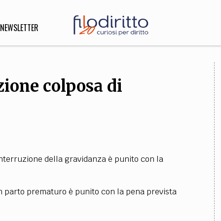
NEWSLETTER
zione colposa di
DIRITTO
lità,
o, Esteri
SOFIA
INNOVAZIONE
nterruzione della gravidanza è punito con la
che,
Scienze informatiche,
Arte,
ligione
Architettura, Ingegneria
 parto prematuro è punito con la pena prevista