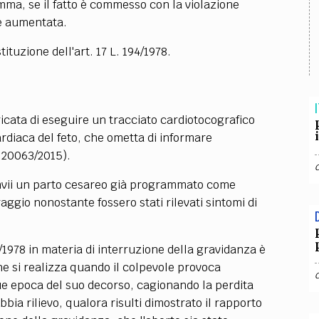
TEAM
omma, se il fatto è commesso con la violazione
 è aumentata.
AZIONE
COMITATO SCIENTIFICO
AUTORI
CURATORI
FOTOGRAFI
PARTNER
C
ituzione dell'art. 17 L. 194/1978.
EXTRA
CODICI
RUBRICHE
LIBRI
PROCEEDINGS
PUBBLICITÀ
CONTATTI
I
ricata di eseguire un tracciato cardiotocografico
SOCIAL MEDIA
ardiaca del feto, che ometta di informare
 20063/2015).
invii un parto cesareo già programmato come
ggio nonostante fossero stati rilevati sintomi di
14/1978 in materia di interruzione della gravidanza è
he si realizza quando il colpevole provoca
ue epoca del suo decorso, cagionando la perdita
ia rilievo, qualora risulti dimostrato il rapporto