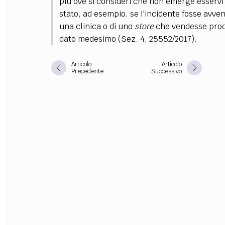
più ove si consideri che non emerge esserv
stato, ad esempio, se l'incidente fosse avve
una clinica o di uno
store
che vendesse prodot
dato medesimo (Sez. 4, 25552/2017).
Articolo
Articolo
Precedente
Successivo