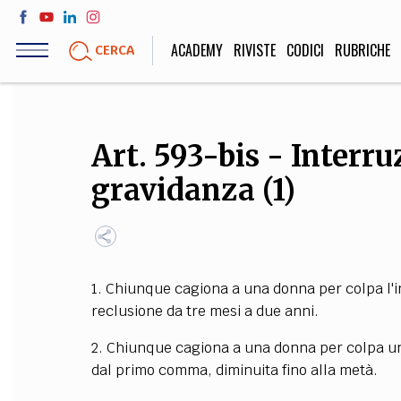
Salta
al
ACADEMY
RIVISTE
CODICI
RUBRICHE
CERCA
contenuto
principale
LIFE STYLE
SOCIETÀ
Art. 593-bis - Interru
Sport, Cucina, Viaggi,
Politica, Attua
gravidanza (1)
Moda
Educazione, Lavor
STORIA E FILO
1. Chiunque cagiona a una donna per colpa l'i
Scienze stori
reclusione da tre mesi a due anni.
umanistiche, Re
2. Chiunque cagiona a una donna per colpa un
dal primo comma, diminuita fino alla metà.