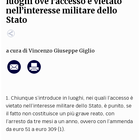
luoghi ove l’accesso è vietato
EXTRA
nell’interesse militare dello
CODICI
RUBRICHE
LIBRI
PROCEEDINGS
PUBBLICITÀ
CONTATTI
Stato
SOCIAL MEDIA
a cura di
Vincenzo Giuseppe Giglio
1. Chiunque s’introduce in luoghi, nei quali l’accesso è
vietato nell’interesse militare dello Stato, è punito, se
il fatto non costituisce un più grave reato, con
l’arresto da tre mesi a un anno, ovvero con l’ammenda
da euro 51 a euro 309
(1)
.