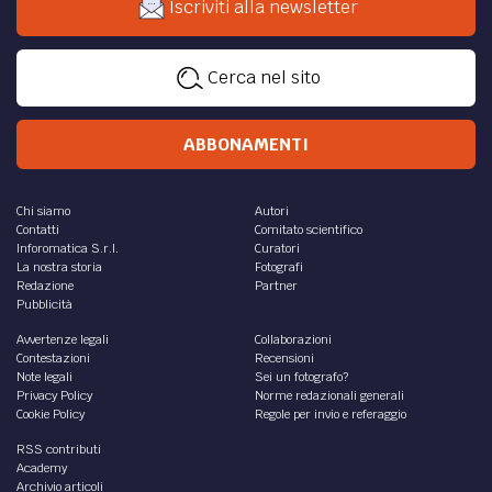
Iscriviti alla newsletter
Cerca nel sito
ABBONAMENTI
Chi siamo
Autori
Contatti
Comitato scientifico
Inforomatica S.r.l.
Curatori
La nostra storia
Fotografi
Redazione
Partner
Pubblicità
Avvertenze legali
Collaborazioni
Contestazioni
Recensioni
Note legali
Sei un fotografo?
Privacy Policy
Norme redazionali generali
Cookie Policy
Regole per invio e referaggio
RSS contributi
Academy
Archivio articoli