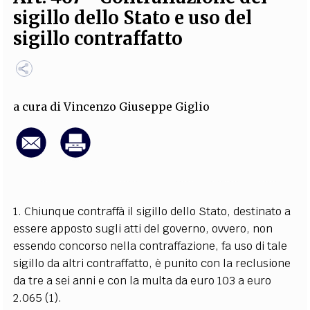
sigillo dello Stato e uso del
EXTRA
sigillo contraffatto
CODICI
RUBRICHE
LIBRI
PROCEEDINGS
PUBBLICITÀ
CONTATTI
SOCIAL MEDIA
a cura di
Vincenzo Giuseppe Giglio
1. Chiunque contraffà il sigillo dello Stato, destinato a
essere apposto sugli atti del governo, ovvero, non
essendo concorso nella contraffazione, fa uso di tale
sigillo da altri contraffatto, è punito con la reclusione
da tre a sei anni e con la multa da euro 103 a euro
2.065
(1)
.