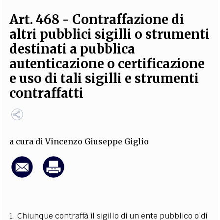
EXTRA
Art. 468 - Contraffazione di
CODICI
RUBRICHE
LIBRI
PROCEEDINGS
PUBBLICITÀ
CONTATTI
altri pubblici sigilli o strumenti
destinati a pubblica
SOCIAL MEDIA
autenticazione o certificazione
e uso di tali sigilli e strumenti
contraffatti
a cura di
Vincenzo Giuseppe Giglio
1. Chiunque contraffà il sigillo di un ente pubblico o di