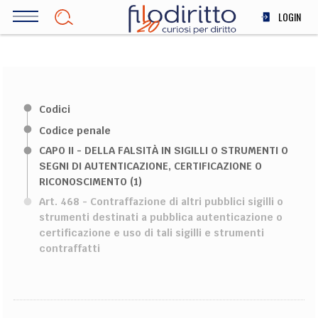
Salta
LOGIN
al
contenuto
DIRITTO
principale
ECONOMIA
SOCIETÀ
Codici
MEDICINA
Codice penale
SCIENZA
CAPO II - DELLA FALSITÀ IN SIGILLI O STRUMENTI O
STORIA E FILOSOFIA
SEGNI DI AUTENTICAZIONE, CERTIFICAZIONE O
INNOVAZIONE
RICONOSCIMENTO (1)
ALTRO
Art. 468 - Contraffazione di altri pubblici sigilli o
strumenti destinati a pubblica autenticazione o
certificazione e uso di tali sigilli e strumenti
contraffatti
TEAM
FILODIRITTO
REDAZIONE
COMITATO SCIENTIFICO
AUTORI
CURATORI
FOTOGRAFI
PARTNER
COLLABORA CON NOI