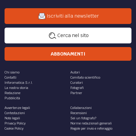
Iscriviti alla newsletter
Cerca nel sito
ABBONAMENTI
Chi siamo
Autori
Contatti
Comitato scientifico
Inforomatica S.r.l.
Curatori
La nostra storia
Fotografi
Redazione
Partner
Pubblicità
Avvertenze legali
Collaborazioni
Contestazioni
Recensioni
Note legali
Sei un fotografo?
Privacy Policy
Norme redazionali generali
Cookie Policy
Regole per invio e referaggio