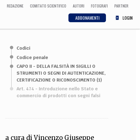
REDAZIONE
COMITATO SCIENTIFICO
AUTORI
FOTOGRAFI
PARTNER
ABBONAMENTI
LOGIN
SCIENZA
Codici
ECONOMIA
Matematica, Fisica,
Codice penale
Biologia, Cifrematica,
CAPO II - DELLA FALSITÀ IN SIGILLI O
Medicina
STRUMENTI O SEGNI DI AUTENTICAZIONE,
CERTIFICAZIONE O RICONOSCIMENTO (1)
Art. 474 - Introduzione nello Stato e
CULTURA
commercio di prodotti con segni falsi
 Cinema, Musica,
Letteratura
a cura di
Vincenzo Giuseppe