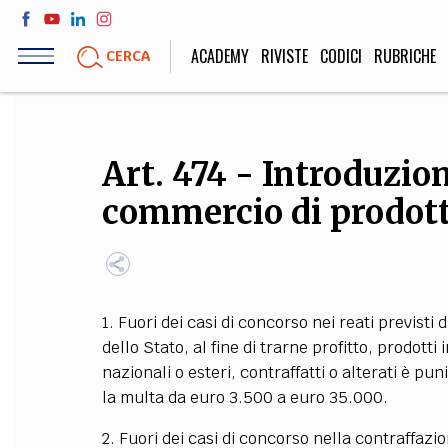
Salta
al
ACADEMY
RIVISTE
CODICI
RUBRICHE
CERCA
contenuto
principale
LIFE STYLE
SOCIETÀ
Art. 474 - Introduzion
Sport, Cucina, Viaggi,
Politica, Attua
commercio di prodotti
Moda
Educazione, Lavor
STORIA E FILO
1. Fuori dei casi di concorso nei reati previsti 
Scienze stori
dello Stato, al fine di trarne profitto, prodotti 
umanistiche, Re
nazionali o esteri, contraffatti o alterati è pu
la multa da euro 3.500 a euro 35.000.
2. Fuori dei casi di concorso nella contraffazio