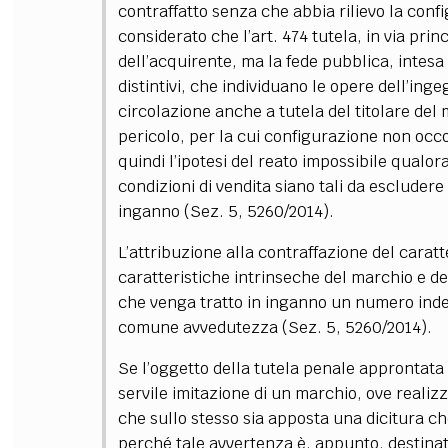
contraffatto senza che abbia rilievo la conf
considerato che l’art. 474 tutela, in via prin
dell’acquirente, ma la fede pubblica, intesa
distintivi, che individuano le opere dell’inge
circolazione anche a tutela del titolare del m
pericolo, per la cui configurazione non occ
quindi l’ipotesi del reato impossibile qualor
condizioni di vendita siano tali da escludere l
inganno (Sez. 5, 5260/2014).
L’attribuzione alla contraffazione del caratt
caratteristiche intrinseche del marchio e del
che venga tratto in inganno un numero indet
comune avvedutezza (Sez. 5, 5260/2014).
Se l’oggetto della tutela penale approntata d
servile imitazione di un marchio, ove realizz
che sullo stesso sia apposta una dicitura ch
perché tale avvertenza è, appunto, destinat