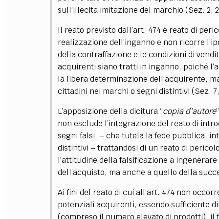
sull’illecita imitazione del marchio (Sez. 2, 
Il reato previsto dall’art. 474 è reato di per
realizzazione dell’inganno e non ricorre l’ip
della contraffazione e le condizioni di vendit
acquirenti siano tratti in inganno, poiché l’ar
la libera determinazione dell’acquirente, m
cittadini nei marchi o segni distintivi (Sez. 7
L’apposizione della dicitura “
copia d’autore
non esclude l’integrazione del reato di intr
segni falsi,
–
che tutela la fede pubblica, in
distintivi
–
trattandosi di un reato di pericol
l’attitudine della falsificazione a ingenera
dell’acquisto, ma anche a quello della succe
Ai fini del reato di cui all’art. 474 non occo
potenziali acquirenti, essendo sufficiente di
(compreso il numero elevato di prodotti), il f