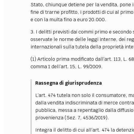
Stato, chiunque detiene per la vendita, pone in
FILODIRITTO
RED
fine di trarne profitto, i prodotti di cui al pr
e con la multa fino a euro 20.000.
3. I delitti previsti dai commi primo e secondo
osservate le norme delle leggi interne, dei r
internazionali sulla tutela della proprietà inte
(1) Articolo prima modificato dall’art. 113, L. 68
comma 1 dell’art. 15, L. 99/2009.
Rassegna di giurisprudenza
L’art. 474 tutela non solo il consumatore, m
dalla vendita indiscriminata di merce contra
pubblica, messa a repentaglio dalla diffusi
provenienza (Sez. 7, 4536/2019).
Integra il delitto di cui all’art. 474 la deten