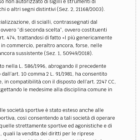
so non autorizzato di sigilli e strumenti di
 o altri segni distintivi (Sez. 2, 21168/2003).
ializzazione, di scialli, contrassegnati dal
, ovvero “di seconda scelta”, ovvero costituenti
art. 474, trattandosi di fatto «l più genericamente
e in commercio, peraltro ancora, forse, nelle
ncora sussistente (Sez. 1, 50949/2018).
ito nella L. 586/1996, abrogando il precedente
to dall’art. 10 comma 2 L. 91/1981, ha consentito
 in compatibilità con il disposto dell’art. 2247 CC,
ggettando le medesime alla disciplina comune in
lle società sportive è stato esteso anche alle
sportiva, così consentendo a tali società di operare
 quelle strettamente sportive ed agonistiche e di
, quali la vendita dei diritti per le riprese