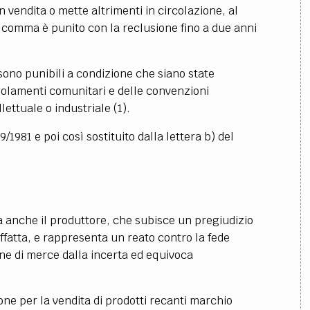
TEAM
 vendita o mette altrimenti in circolazione, al
AZIONE
COMITATO SCIENTIFICO
AUTORI
CURATORI
FOTOGRAFI
PARTNER
C
imo comma è punito con la reclusione fino a due anni
EXTRA
 sono punibili a condizione che siano state
CODICI
RUBRICHE
LIBRI
PROCEEDINGS
PUBBLICITÀ
CONTATTI
egolamenti comunitari e delle convenzioni
llettuale o industriale
(1)
.
SOCIAL MEDIA
9/1981 e poi così sostituito dalla lettera b) del
a anche il produttore, che subisce un pregiudizio
ffatta, e rappresenta un reato contro la fede
one di merce dalla incerta ed equivoca
zione per la vendita di prodotti recanti marchio