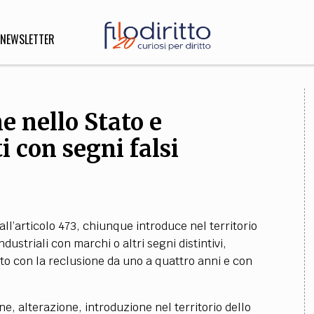
NEWSLETTER
e nello Stato e
DIRITTO
lità,
 con segni falsi
o, Esteri
SOFIA
INNOVAZIONE
dall’articolo 473, chiunque introduce nel territorio
che,
Scienze informatiche,
Arte,
industriali con marchi o altri segni distintivi,
ligione
Architettura, Ingegneria
nito con la reclusione da uno a quattro anni e con
ne, alterazione, introduzione nel territorio dello