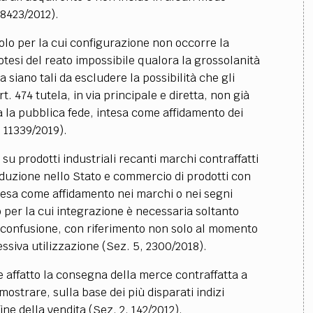
28423/2012).
icolo per la cui configurazione non occorre la
otesi del reato impossibile qualora la grossolanità
a siano tali da escludere la possibilità che gli
t. 474 tutela, in via principale e diretta, non già
a la pubblica fede, intesa come affidamento dei
, 11339/2019).
” su prodotti industriali recanti marchi contraffatti
oduzione nello Stato e commercio di prodotti con
tesa come affidamento nei marchi o nei segni
o per la cui integrazione è necessaria soltanto
re confusione, con riferimento non solo al momento
ssiva utilizzazione (Sez. 5, 2300/2018).
rre affatto la consegna della merce contraffatta a
mostrare, sulla base dei più disparati indizi
ine della vendita (Sez. 2, 142/2012).