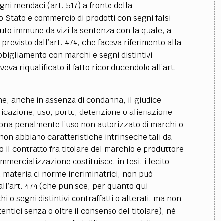
egni mendaci (art. 517) a fronte della
o Stato e commercio di prodotti con segni falsi
tenuto immune da vizi la sentenza con la quale, a
 previsto dall’art. 474, che faceva riferimento alla
abbigliamento con marchi e segni distintivi
aveva riqualificato il fatto riconducendolo all’art.
he, anche in assenza di condanna, il giudice
ricazione, uso, porto, detenzione o alienazione
ona penalmente l’uso non autorizzato di marchi o
e non abbiano caratteristiche intrinseche tali da
il contratto fra titolare del marchio e produttore
mercializzazione costituisce, in tesi, illecito
 in materia di norme incriminatrici, non può
dall’art. 474 (che punisce, per quanto qui
i o segni distintivi contraffatti o alterati, ma non
tentici senza o oltre il consenso del titolare), né