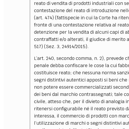
reato di vendita di prodotti industriali con s
contestazione del reato di introduzione nell
(art. 474) (fattispecie in cui la Corte ha ri
fronte di una contestazione relativa al reato
detenzione per la vendita di alcuni capi di 
contraffatti e/o alterati, il giudice di merito 
517) (Sez. 3, 24914/2015).
L’art. 240, secondo comma, n. 2), prevede c
penale debba confiscare le cose la cui fabb
costituisce reato; che nessuna norma sanzi
segni distintivi autentici apposti si beni ch
non potere essere commercializzati secondo 
dei beni dal marchio contrassegnati; tale com
civile, atteso che, per il divieto di analogia
ritenersi configurabile né il reato previsto 
interessa, il commercio di prodotti con march
l’utilizzazione di marchi o segni distintivi au