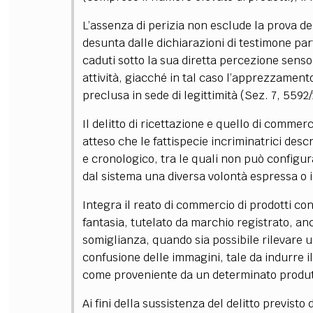
L’assenza di perizia non esclude la prova del
desunta dalle dichiarazioni di testimone part
caduti sotto la sua diretta percezione sensor
attività, giacché in tal caso l’apprezzamento
preclusa in sede di legittimità (Sez. 7, 5592
Il delitto di ricettazione e quello di commer
atteso che le fattispecie incriminatrici descr
e cronologico, tra le quali non può configura
dal sistema una diversa volontà espressa o i
Integra il reato di commercio di prodotti con
fantasia, tutelato da marchio registrato, an
somiglianza, quando sia possibile rilevare un
confusione delle immagini, tale da indurre 
come proveniente da un determinato produtt
Ai fini della sussistenza del delitto previsto d