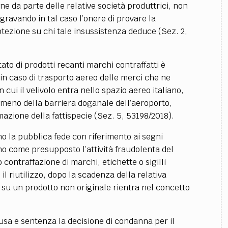
ne da parte delle relative società produttrici, non
 gravando in tal caso l’onere di provare la
otezione su chi tale insussistenza deduce (Sez. 2,
Stato di prodotti recanti marchi contraffatti è
n caso di trasporto aereo delle merci che ne
 cui il velivolo entra nello spazio aereo italiano,
 meno della barriera doganale dell’aeroporto,
azione della fattispecie (Sez. 5, 53198/2018).
lano la pubblica fede con riferimento ai segni
no come presupposto l’attività fraudolenta del
contraffazione di marchi, etichette o sigilli
 il riutilizzo, dopo la scadenza della relativa
o su un prodotto non originale rientra nel concetto
cusa e sentenza la decisione di condanna per il