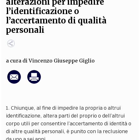
alterazioni per impedire
EXTRA
l’identificazione o
CODICI
RUBRICHE
LIBRI
PROCEEDINGS
PUBBLICITÀ
CONTATTI
l’accertamento di qualità
personali
SOCIAL MEDIA
a cura di
Vincenzo Giuseppe Giglio
1. Chiunque, al fine di impedire la propria o altrui
identificazione, altera parti del proprio o dell’altrui
corpo utili per consentire l’accertamento di identità o
di altre qualità personali, è punito con la reclusione
da uno a sei anni.