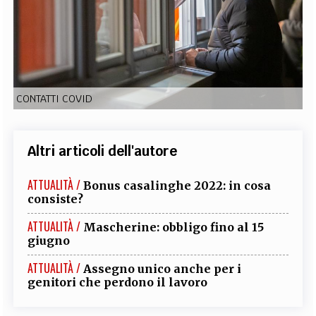
EXTRA
CODICI
RUBRICHE
LIBRI
PROCEEDINGS
PUBBLICITÀ
CONTATTI
SOCIAL MEDIA
CONTATTI COVID
Altri articoli dell'autore
ATTUALITÀ /
Bonus casalinghe 2022: in cosa
consiste?
ATTUALITÀ /
Mascherine: obbligo fino al 15
giugno
ATTUALITÀ /
Assegno unico anche per i
genitori che perdono il lavoro