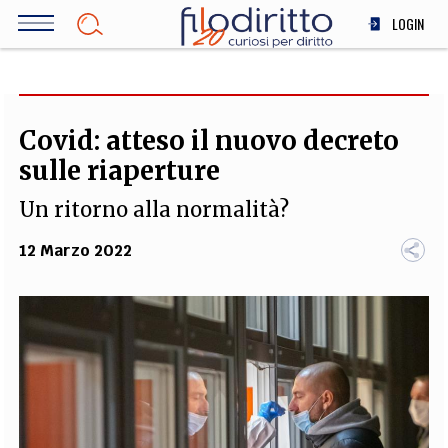
Salta
LOGIN
al
contenuto
DIRITTO
principale
ECONOMIA
SOCIETÀ
Covid: atteso il nuovo decreto
MEDICINA
sulle riaperture
SCIENZA
Un ritorno alla normalità?
STORIA E FILOSOFIA
INNOVAZIONE
12 Marzo 2022
ALTRO
TEAM
FILODIRITTO
REDAZIONE
COMITATO SCIENTIFICO
AUTORI
CURATORI
FOTOGRAFI
PARTNER
COLLABORA CON NOI