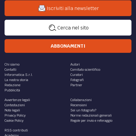
Iscriviti alla newsletter
Cerca nel sito
ABBONAMENTI
Chi siamo
Autori
Contatti
Comitato scientifico
Inforomatica S.r.l.
Curatori
La nostra storia
Fotografi
Redazione
Partner
Pubblicità
Avvertenze legali
Collaborazioni
Contestazioni
Recensioni
Note legali
Sei un fotografo?
Privacy Policy
Norme redazionali generali
Cookie Policy
Regole per invio e referaggio
RSS contributi
Academy