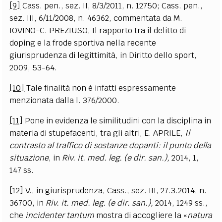
[9]
Cass. pen., sez. II, 8/3/2011, n. 12750; Cass. pen.,
sez. III, 6/11/2008, n. 46362, commentata da M.
IOVINO-C. PREZIUSO, Il rapporto tra il delitto di
doping e la frode sportiva nella recente
giurisprudenza di legittimità, in Diritto dello sport,
2009, 53-64.
[10]
Tale finalità non è infatti espressamente
menzionata dalla l. 376/2000.
[11]
Pone in evidenza le similitudini con la disciplina in
materia di stupefacenti, tra gli altri, E. APRILE,
Il
contrasto al traffico di sostanze dopanti: il punto della
situazione
, in
Riv. it. med. leg. (e dir. san.),
2014, 1,
147 ss.
[12]
V., in giurisprudenza, Cass., sez. III, 27.3.2014, n.
36700, in
Riv. it. med. leg. (e dir. san.),
2014, 1249 ss.,
che
incidenter tantum
mostra di accogliere la «
natura