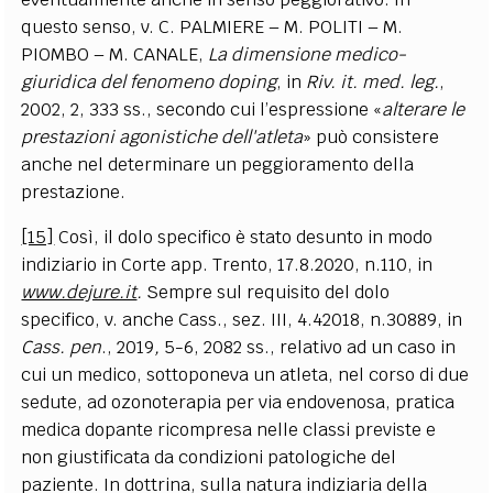
questo senso, v. C. PALMIERE – M. POLITI – M.
PIOMBO – M. CANALE,
La dimensione medico-
giuridica del fenomeno doping
, in
Riv. it. med. leg.
,
2002, 2, 333 ss., secondo cui l’espressione «
alterare le
prestazioni agonistiche dell'atleta
» può consistere
anche nel determinare un peggioramento della
prestazione.
[15]
Così, il dolo specifico è stato desunto in modo
indiziario in Corte app. Trento, 17.8.2020, n.110, in
www.dejure.it
.
Sempre sul requisito del dolo
specifico, v. anche Cass., sez. III, 4.42018, n.30889, in
Cass. pen
., 2019
,
5-6, 2082 ss., relativo ad un caso in
cui
un medico, sottoponeva un atleta, nel corso di due
sedute, ad ozonoterapia per via endovenosa, pratica
medica dopante ricompresa nelle classi previste e
non giustificata da condizioni patologiche del
paziente. In dottrina, sulla natura indiziaria della