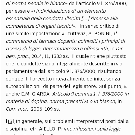
di norma penale in bianco
» dell'articolo 9 l. 376/2000,
per essere «
l'individuazione di un elemento
essenziale della condotta illecita [...] rimessa alla
competenza di organi tecnici
». In senso critico di
una simile impostazione v., tuttavia, S. BONINI,
Il
commercio di farmaci dopanti: coinvolti i principi di
riserva di legge, determinatezza e offensività
, in
Dir.
pen. proc.,
2014, 11, 1333 ss., il quale ritiene piuttosto
che le condotte
siano integralmente descritte in via
parlamentare dall’articolo 9 l. 376/2000, risultando
dunque il il precetto integralmente definito, senza
autospoliazioni, da parte del legislatore. Sul punto, v.
anche E.M. GIARDA,
Articolo 9 comma 1, l. 376/2000 in
materia di doping: norma precettiva o in bianco
, in
Corr. mer.
, 2006, 109 ss.
[13]
In generale, sui problemi interpretativi posti dalla
disciplina, cfr. AIELLO, Pr
ime riflessioni sulla legge