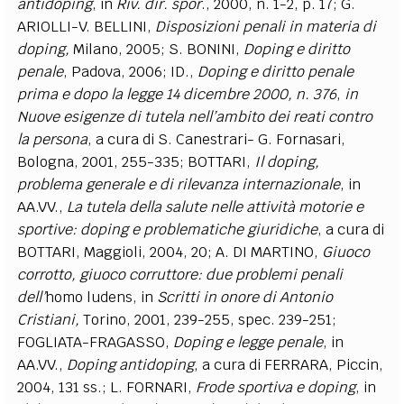
antidoping
, in
Riv. dir. spor
., 2000, n. 1-2, p. 17; G.
ARIOLLI-V. BELLINI,
Disposizioni penali in materia di
doping,
Milano, 2005; S. BONINI,
Doping e diritto
penale
, Padova, 2006; ID.,
Doping e diritto penale
prima e dopo la legge 14 dicembre 2000, n. 376
,
in
Nuove esigenze di tutela nell’ambito dei reati contro
la persona
, a cura di S. Canestrari- G. Fornasari,
Bologna, 2001, 255-335; BOTTARI,
Il doping,
problema generale e di rilevanza internazionale
, in
AA.VV.,
La tutela della salute nelle attività motorie e
sportive: doping e problematiche giuridiche
, a cura di
BOTTARI, Maggioli, 2004, 20; A. DI MARTINO,
Giuoco
corrotto, giuoco corruttore: due problemi penali
dell’
homo ludens, in
Scritti in onore di Antonio
Cristiani,
Torino, 2001, 239-255, spec. 239-251;
FOGLIATA-FRAGASSO,
Doping e legge penale
, in
AA.VV.,
Doping antidoping
, a cura di FERRARA, Piccin,
2004, 131 ss.; L. FORNARI,
Frode sportiva e doping
, in