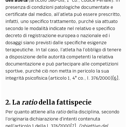
dell’atleta
(articolo 586-bis, 1° co., Codice Penale). In
presenza di condizioni patologiche documentate e
certificate dal medico, all’atleta può essere prescritto,
infatti, uno specifico trattamento, purché sia attuato
secondo le modalità indicate nel relativo e specifico
decreto di registrazione europea o nazionale ed i
dosaggi siano previsti dalle specifiche esigenze
terapeutiche. In tal caso, l’atleta ha l’obbligo di tenere
a disposizione delle autorità competenti la relativa
documentazione e può partecipare alle competizioni
sportive, purché ciò non metta in pericolo la sua
integrità psicofisica (articolo 1, 4° co., l. 376/2000)
[6]
.
2. La
ratio
della fattispecie
Per quanto attiene alla
ratio
della disciplina, secondo
l’originaria dichiarazione d’intenti contenuta
nell’articolo 1 della l. 376/2000
[7]
,
l’obiettivo del