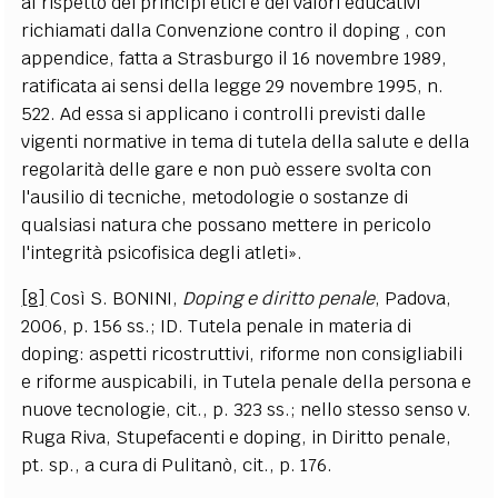
al rispetto dei princìpi etici e dei valori educativi
richiamati dalla Convenzione contro il doping , con
appendice, fatta a Strasburgo il 16 novembre 1989,
ratificata ai sensi della legge 29 novembre 1995, n.
522. Ad essa si applicano i controlli previsti dalle
vigenti normative in tema di tutela della salute e della
regolarità delle gare e non può essere svolta con
l'ausilio di tecniche, metodologie o sostanze di
qualsiasi natura che possano mettere in pericolo
l'integrità psicofisica degli atleti».
[8]
Così S. BONINI,
Doping e diritto penale
, Padova,
2006, p. 156 ss.; ID. Tutela penale in materia di
doping: aspetti ricostruttivi, riforme non consigliabili
e riforme auspicabili, in Tutela penale della persona e
nuove tecnologie, cit., p. 323 ss.; nello stesso senso v.
Ruga Riva, Stupefacenti e doping, in Diritto penale,
pt. sp., a cura di Pulitanò, cit., p. 176.