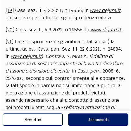
[19]
Cass, sez. II, 4.3.2021, n.14556, in
www.dejure.it
,
cui si rinvia per l’ulteriore giurisprudenza citata.
[20]
Cass, sez. II, 4.3.2021, n.14556, in
www.dejure.it
.
[21]
La giurisprudenza è granitica in tal senso (da
ultimo, ad es., Cass. pen. Sez. III, 22.6.2021, n. 24884,
in
www.dejure.it
). C
ontra
v. N. MADIA,
Il delitto di
assunzione di sostanze dopanti: al bivio tra disvalore
d’azione e disvalore d’evento
, in
Cass. pen
., 2008, 6,
2576 ss., secondo cui, contrariamente alle apparenze,
la fattispecie in parola non si limiterebbe a punire la
mera azione di assunzione dei prodotti vietati,
essendo necessario che alla condotta di assunzione
dei prodotti vietati segua «
l'effettiva attivazione di
quelle reazioni chimiche che infondono ai medicinali
Newsletter
Abbonamenti
l'intrinseca attitudine a influenzare l'equilibrio
organico dell'atleta
». Secondo l’A., il tenore letterale