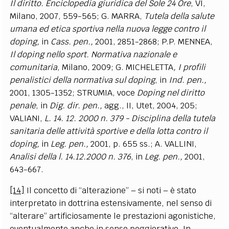
Il diritto. Enciclopedia giuridica del Sole 24 Ore
, VI,
Milano, 2007, 559-565; G. MARRA,
Tutela della salute
umana ed etica sportiva nella nuova legge contro il
doping,
in
Cass. pen.,
2001, 2851-2868; P.P. MENNEA,
Il doping nello sport. Normativa nazionale e
comunitaria
, Milano, 2009; G. MICHELETTA
, I profili
penalistici della normativa sul doping
, in
Ind. pen.,
2001, 1305-1352; STRUMIA, voce
Doping nel diritto
penale
, in
Dig. dir. pen.,
agg., II, Utet, 2004, 205;
VALIANI,
L. 14. 12. 2000 n. 379 - Disciplina della tutela
sanitaria delle attività sportive e della lotta contro il
doping,
in
Leg. pen.,
2001, p. 655 ss.; A. VALLINI,
Analisi della l. 14.12.2000 n. 376
, in
Leg. pen.,
2001,
643-667.
[14]
Il concetto di “alterazione” – si noti – è stato
interpretato in dottrina estensivamente, nel senso di
“alterare” artificiosamente le prestazioni agonistiche,
eventualmente anche in senso peggiorativo. In