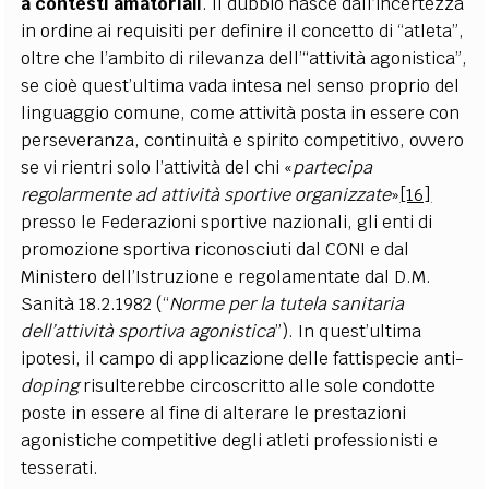
a contesti amatoriali
. Il dubbio nasce dall’incertezza
in ordine ai requisiti per definire il concetto di “atleta”,
oltre che l’ambito di rilevanza dell’“attività agonistica”,
se cioè quest’ultima vada intesa nel senso proprio del
linguaggio comune, come attività posta in essere con
perseveranza, continuità e spirito competitivo, ovvero
se vi rientri solo l’attività del chi «
partecipa
regolarmente ad attività sportive organizzate
»
[16]
presso le Federazioni sportive nazionali, gli enti di
promozione sportiva riconosciuti dal CONI e dal
Ministero dell’Istruzione e regolamentate dal D.M.
Sanità 18.2.1982 (“
Norme per la tutela sanitaria
dell’attività sportiva agonistica
”). In quest’ultima
ipotesi, il campo di applicazione delle fattispecie anti-
doping
risulterebbe circoscritto alle sole condotte
poste in essere al fine di alterare le prestazioni
agonistiche competitive degli atleti professionisti e
tesserati.