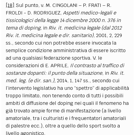
[18]
Sul punto, v. M. CINGOLANI – P. FRATI – R.
FROLDI - D. RODRIGUEZ,
Aspetti medico-legali e
tissicologici della legge 14 dicembre 2000 n. 376 in
tema di doping
, in
Riv. it. medicina legale (dal 2012
Riv. it. medicina legale e dir. sanitario)
, 2001, 2, 229
ss., secondo cui non potrebbe essere invocata la
semplice condizione amministrativa di essere iscritto
ad una qualsiasi federazione sportiva. V. le
considerazioni di E. APRILE,
Il contrasto al traffico di
sostanze dopanti: il punto della situazione
, in
Riv. it.
med. leg. (e dir. san.),
2014, 1, 147 ss., secondo cui
l’intervento legislativo ha uno “spettro” di applicabilità
troppo limitato, non tenendo conto di tutti i possibili
ambiti di diffusione del doping nei quali il fenomeno ha
già trovato ampie forme di manifestazione (a livello
amatoriale, tra i culturisti e i frequentatori amatoriali
di palestre ecc.), oltre a quello dello sport svolto a
livello agonistico.