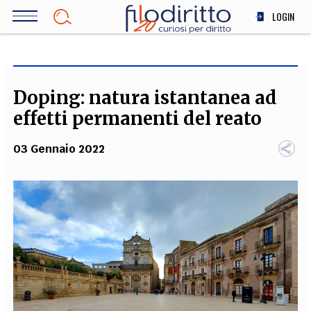
Salta
LOGIN
al
contenuto
DIRITTO
principale
ECONOMIA
SOCIETÀ
Doping: natura istantanea ad
MEDICINA
effetti permanenti del reato
SCIENZA
03 Gennaio 2022
STORIA E FILOSOFIA
INNOVAZIONE
ALTRO
TEAM
FILODIRITTO
REDAZIONE
COMITATO SCIENTIFICO
AUTORI
CURATORI
FOTOGRAFI
PARTNER
COLLABORA CON NOI