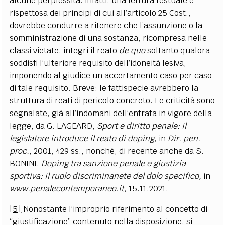
alcune perplessità: infatti, una lettura testuale e
rispettosa dei principi di cui all’articolo 25 Cost.,
dovrebbe condurre a ritenere che l’assunzione o la
somministrazione di una sostanza, ricompresa nelle
classi vietate, integri il reato
de quo
soltanto qualora
soddisfi l’ulteriore requisito dell’idoneità lesiva,
imponendo al giudice un accertamento caso per caso
di tale requisito. Breve: le fattispecie avrebbero la
struttura di reati di pericolo concreto. Le criticità sono
segnalate, già all’indomani dell’entrata in vigore della
legge, da G. LAGEARD,
Sport e diritto penale: il
legislatore introduce il reato di doping
, in
Dir. pen.
proc.
, 2001, 429 ss., nonché, di recente anche da S.
BONINI,
Doping tra sanzione penale e giustizia
sportiva: il ruolo discriminanete del dolo specifico,
in
www.penalecontemporaneo.it
,
15.11.2021.
[5]
Nonostante l’improprio riferimento al concetto di
“giustificazione” contenuto nella disposizione, si