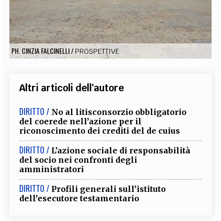
EXTRA
CODICI
RUBRICHE
LIBRI
PROCEEDINGS
PUBBLICITÀ
CONTATTI
PH. CINZIA FALCINELLI
/
PROSPETTIVE
SOCIAL MEDIA
Altri articoli dell'autore
DIRITTO /
No al litisconsorzio obbligatorio
del coerede nell’azione per il
riconoscimento dei crediti del de cuius
DIRITTO /
L’azione sociale di responsabilità
del socio nei confronti degli
amministratori
DIRITTO /
Profili generali sull’istituto
dell’esecutore testamentario