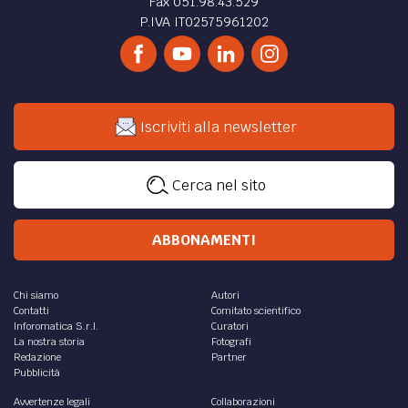
contrasto con il sistema unionale dell’Iva...
di
Maurizio Villani
,
Alessandro Villani
DIRITTO /
Diritto alla riservatezza: nascita ed
evoluzione giurisprudenziale in Italia
Questo lavoro affronta il tema del diritto alla riservatezza
attraverso le sentenze con cui la giurisprudenza arriva a
riconoscerne il riconoscimento
di
Giuseppa Bruno
DIRITTO /
Può un docente avvocato proporre cause
contro il Ministero dell’Istruzione?
Un docente avvocato può proporre cause contro il
Ministero dell’Istruzione? La Corte di Appello di Bologna
con sentenza del 25.03.2024 ha stabilito di si!
di
Gianfranco Nunziata