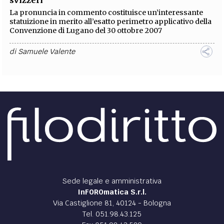
svizzeri
La pronuncia in commento costituisce un’interessante
statuizione in merito all’esatto perimetro applicativo della
Convenzione di Lugano del 30 ottobre 2007
di
Samuele Valente
DIRITTO /
La Cassazione traccia la linea di confine
tra il reato di stalking e quello di revenge porn
Quali sono le differenze, giuridiche, formali e sostanziali,
tra la fattispecie penale di stalking e quella di Revenge
Porn? La Cassazione detta una linea
di
Francesca De Carlo
DIRITTO /
La pronuncia della Corte di
Cassazione fa breccia sulla disciplina delle c.d.
società di comodo
La Corte di Cassazione, sent. 24416/24, ha disapplicato la
disciplina nazionale sulle cd. società di comodo perché in