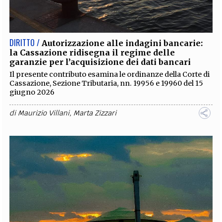
EXTRA
CODICI
RUBRICHE
LIBRI
PROCEEDINGS
PUBBLICITÀ
CONTATTI
DIRITTO /
Autorizzazione alle indagini bancarie:
la Cassazione ridisegna il regime delle
SOCIAL MEDIA
garanzie per l’acquisizione dei dati bancari
Il presente contributo esamina le ordinanze della Corte di
Cassazione, Sezione Tributaria, nn. 19956 e 19960 del 15
giugno 2026
di
Maurizio Villani
,
Marta Zizzari