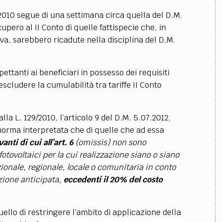
29/2010 segue di una settimana circa quella del D.M.
upero al II Conto di quelle fattispecie che, in
a, sarebbero ricadute nella disciplina del D.M.
e spettanti ai beneficiari in possesso dei requisiti
escludere la cumulabilità tra tariffe II Conto
a L. 129/2010, l’articolo 9 del D.M. 5.07.2012,
 norma interpretata che di quelle che ad essa
anti di cui all’art. 6
(omissis) non sono
 fotovoltaici per la cui realizzazione siano o siano
zionale, regionale, locale o comunitaria in conto
zione anticipata,
eccedenti il 20% del costo
uello di restringere l’ambito di applicazione della