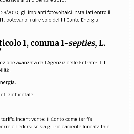
successiva al 31 dicembre 2010.
29/2010, gli impianti fotovoltaici installati entro il
011, potevano fruire solo del III Conto Energia.
articolo 1, comma 1-
septies
, L.
?
ione avanzata dall’Agenzia delle Entrate: il II
lità.
Energia.
onti ambientale.
tariffa incentivante: II Conto come tariffa
corre chiedersi se sia giuridicamente fondata tale