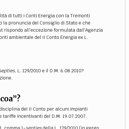
tà di tutti i Conti Energia con la Tremonti
 la pronuncia del Consiglio di Stato e che
st rispondo all’eccezione formulata dall’Agenzia
onti ambientale del II Conto Energia ex L.
septies
, L. 129/2010 e il D.M. 6.08.2010?
zione.
lcoa”?
disciplina del II Conto per alcuni impianti
 tariffe incentivanti del D.M. 19.07.2007.
 1, comma 1-
septies
della L. 129/2010 (in gergo