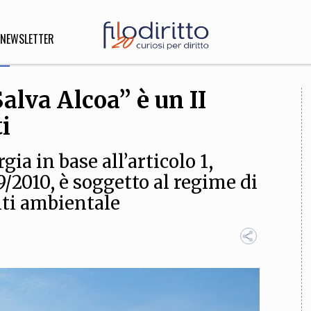
NEWSLETTER
alva Alcoa” è un II
DIRITTO
ti
lità,
o, Esteri
gia in base all’articolo 1,
9/2010, è soggetto al regime di
ti ambientale
SOFIA
INNOVAZIONE
che,
Scienze informatiche,
Arte,
ligione
Architettura, Ingegneria