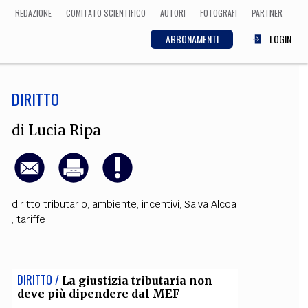
REDAZIONE
COMITATO SCIENTIFICO
AUTORI
FOTOGRAFI
PARTNER
ABBONAMENTI
LOGIN
DIRITTO
SCIENZA
ECONOMIA
Matematica, Fisica,
di
Lucia Ripa
Biologia, Cifrematica,
Medicina
diritto tributario
,
ambiente
,
incentivi
,
Salva Alcoa
CULTURA
,
tariffe
 Cinema, Musica,
Letteratura
DIRITTO /
La giustizia tributaria non
deve più dipendere dal MEF