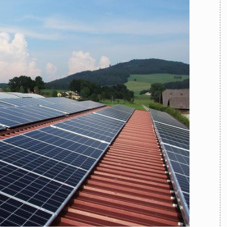
TEAM
AZIONE
COMITATO SCIENTIFICO
AUTORI
CURATORI
FOTOGRAFI
PARTNER
C
EXTRA
CODICI
RUBRICHE
LIBRI
PROCEEDINGS
PUBBLICITÀ
CONTATTI
SOCIAL MEDIA