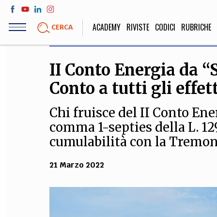
Salta
al
ACADEMY
RIVISTE
CODICI
RUBRICHE
CERCA
contenuto
principale
II Conto Energia da “S
LIFE STYLE
SOCIETÀ
Conto a tutti gli effet
Sport, Cucina, Viaggi,
Politica, Attua
Moda
Educazione, Lavor
Chi fruisce del II Conto Ener
comma 1-septies della L. 12
cumulabilità con la Tremon
STORIA E FILO
21 Marzo 2022
Scienze stori
umanistiche, Re