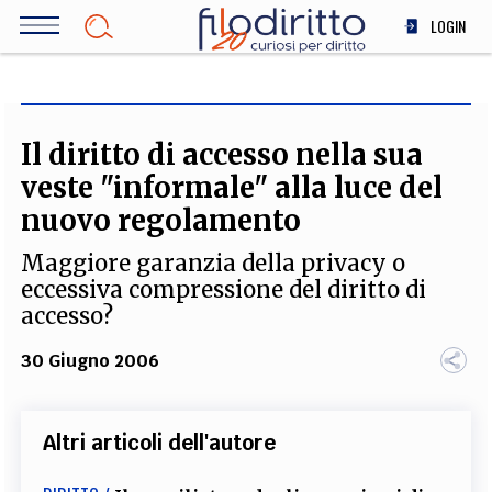
Salta
LOGIN
al
contenuto
DIRITTO
principale
ECONOMIA
SOCIETÀ
Il diritto di accesso nella sua
MEDICINA
veste "informale" alla luce del
SCIENZA
nuovo regolamento
STORIA E FILOSOFIA
Maggiore garanzia della privacy o
INNOVAZIONE
eccessiva compressione del diritto di
ALTRO
accesso?
30 Giugno 2006
TEAM
FILODIRITTO
REDAZIONE
COMITATO SCIENTIFICO
AUTORI
CURATORI
Altri articoli dell'autore
FOTOGRAFI
PARTNER
COLLABORA CON NOI