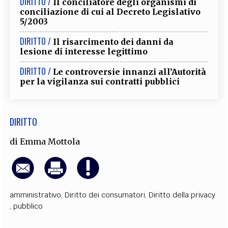
DIRITTO /
Il conciliatore degli organismi di
EXTRA
conciliazione di cui al Decreto Legislativo
5/2003
CODICI
RUBRICHE
LIBRI
PROCEEDINGS
PUBBLICITÀ
CONTATTI
DIRITTO /
Il risarcimento dei danni da
lesione di interesse legittimo
SOCIAL MEDIA
DIRITTO /
Le controversie innanzi all’Autorità
per la vigilanza sui contratti pubblici
DIRITTO
di
Emma Mottola
amministrativo
,
Diritto dei consumatori
,
Diritto della privacy
,
pubblico