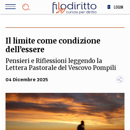
Salta
LOGIN
al
contenuto
DIRITTO
principale
ECONOMIA
SOCIETÀ
Il limite come condizione
MEDICINA
dell’essere
SCIENZA
Pensieri e Riflessioni leggendo la
STORIA E FILOSOFIA
Lettera Pastorale del Vescovo Pompili
INNOVAZIONE
04 Dicembre 2025
ALTRO
TEAM
FILODIRITTO
REDAZIONE
COMITATO SCIENTIFICO
AUTORI
CURATORI
FOTOGRAFI
PARTNER
COLLABORA CON NOI