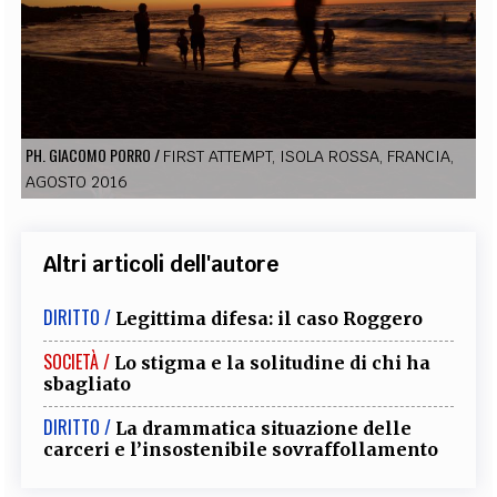
EXTRA
CODICI
RUBRICHE
LIBRI
PROCEEDINGS
PUBBLICITÀ
CONTATTI
SOCIAL MEDIA
PH. GIACOMO PORRO
/
FIRST ATTEMPT, ISOLA ROSSA, FRANCIA,
AGOSTO 2016
Altri articoli dell'autore
DIRITTO /
Legittima difesa: il caso Roggero
SOCIETÀ /
Lo stigma e la solitudine di chi ha
sbagliato
DIRITTO /
La drammatica situazione delle
carceri e l’insostenibile sovraffollamento