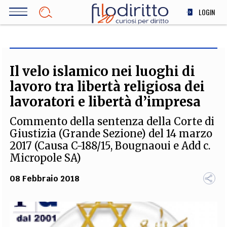
Salta
LOGIN
al
contenuto
DIRITTO
principale
ECONOMIA
SOCIETÀ
Il velo islamico nei luoghi di
MEDICINA
lavoro tra libertà religiosa dei
SCIENZA
lavoratori e libertà d’impresa
STORIA E FILOSOFIA
Commento della sentenza della Corte di
INNOVAZIONE
Giustizia (Grande Sezione) del 14 marzo
ALTRO
2017 (Causa C-188/15, Bougnaoui e Add c.
Micropole SA)
08 Febbraio 2018
TEAM
FILODIRITTO
REDAZIONE
COMITATO SCIENTIFICO
AUTORI
CURATORI
FOTOGRAFI
PARTNER
COLLABORA CON NOI