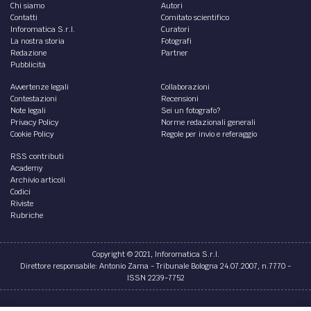
Chi siamo
Autori
Contatti
Comitato scientifico
Inforomatica S.r.l.
Curatori
La nostra storia
Fotografi
Redazione
Partner
Pubblicità
Avvertenze legali
Collaborazioni
Contestazioni
Recensioni
Note legali
Sei un fotografo?
Privacy Policy
Norme redazionali generali
Cookie Policy
Regole per invio e referaggio
RSS contributi
Academy
Archivio articoli
Codici
Riviste
Rubriche
Copyright © 2021, Inforomatica S.r.l.
Direttore responsabile: Antonio Zama - Tribunale Bologna 24.07.2007, n.7770 -
ISSN 2239-7752