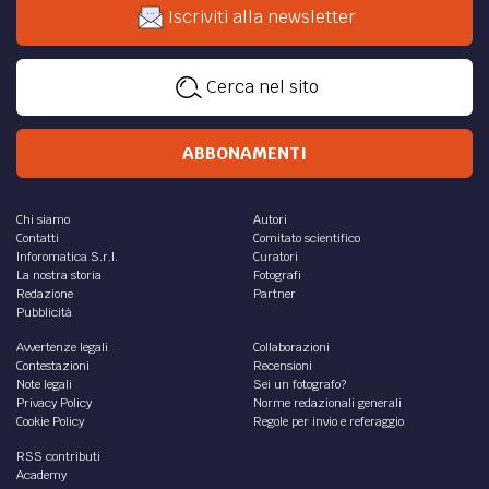
Iscriviti alla newsletter
Cerca nel sito
ABBONAMENTI
Chi siamo
Autori
Contatti
Comitato scientifico
Inforomatica S.r.l.
Curatori
La nostra storia
Fotografi
Redazione
Partner
Pubblicità
Avvertenze legali
Collaborazioni
Contestazioni
Recensioni
Note legali
Sei un fotografo?
Privacy Policy
Norme redazionali generali
Cookie Policy
Regole per invio e referaggio
RSS contributi
Academy