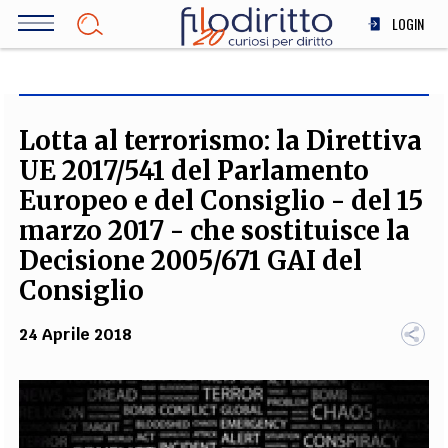
Salta
LOGIN
al
contenuto
DIRITTO
principale
ECONOMIA
SOCIETÀ
Lotta al terrorismo: la Direttiva
MEDICINA
UE 2017/541 del Parlamento
SCIENZA
Europeo e del Consiglio - del 15
STORIA E FILOSOFIA
marzo 2017 - che sostituisce la
INNOVAZIONE
Decisione 2005/671 GAI del
ALTRO
Consiglio
24 Aprile 2018
TEAM
FILODIRITTO
REDAZIONE
COMITATO SCIENTIFICO
AUTORI
CURATORI
FOTOGRAFI
PARTNER
COLLABORA CON NOI