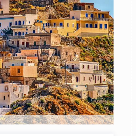
TEAM
AZIONE
COMITATO SCIENTIFICO
AUTORI
CURATORI
FOTOGRAFI
PARTNER
C
EXTRA
CODICI
RUBRICHE
LIBRI
PROCEEDINGS
PUBBLICITÀ
CONTATTI
SOCIAL MEDIA