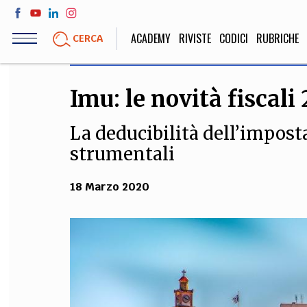
Salta
al
ACADEMY
RIVISTE
CODICI
RUBRICHE
CERCA
contenuto
principale
Imu: le novità fiscali
LIFE STYLE
SOCIETÀ
La deducibilità dell’impost
Sport, Cucina, Viaggi,
Politica, Attua
Moda
Educazione, Lavor
strumentali
18 Marzo 2020
STORIA E FILO
Scienze stori
umanistiche, Re