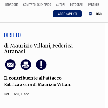
REDAZIONE
COMITATO SCIENTIFICO
AUTORI
FOTOGRAFI
PARTNER
ABBONAMENTI
LOGIN
DIRITTO
SCIENZA
ECONOMIA
Matematica, Fisica,
di
Maurizio Villani
,
Federica
Biologia, Cifrematica,
Attanasi
Medicina
CULTURA
Il contribuente all'attacco
 Cinema, Musica,
Rubrica a cura di
Maurizio Villani
Letteratura
IMU
,
TASI
,
Fisco