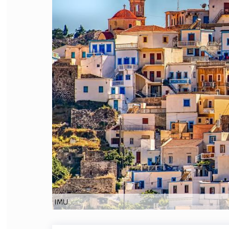
FILODIRITTO
RED
IMU