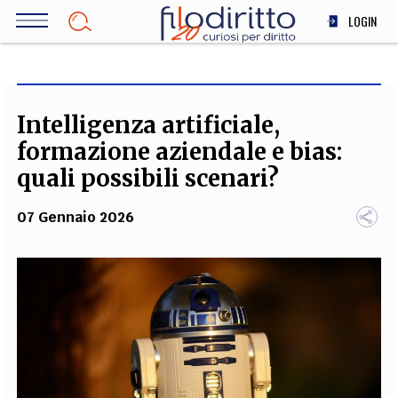
Salta
LOGIN
al
contenuto
DIRITTO
principale
ECONOMIA
SOCIETÀ
Intelligenza artificiale,
MEDICINA
formazione aziendale e bias:
SCIENZA
quali possibili scenari?
STORIA E FILOSOFIA
07 Gennaio 2026
INNOVAZIONE
ALTRO
TEAM
FILODIRITTO
REDAZIONE
COMITATO SCIENTIFICO
AUTORI
CURATORI
FOTOGRAFI
PARTNER
COLLABORA CON NOI