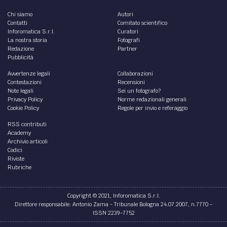
Chi siamo
Autori
Contatti
Comitato scientifico
Inforomatica S.r.l.
Curatori
La nostra storia
Fotografi
Redazione
Partner
Pubblicità
Avvertenze legali
Collaborazioni
Contestazioni
Recensioni
Note legali
Sei un fotografo?
Privacy Policy
Norme redazionali generali
Cookie Policy
Regole per invio e referaggio
RSS contributi
Academy
Archivio articoli
Codici
Riviste
Rubriche
Copyright © 2021, Inforomatica S.r.l.
Direttore responsabile: Antonio Zama - Tribunale Bologna 24.07.2007, n.7770 -
ISSN 2239-7752