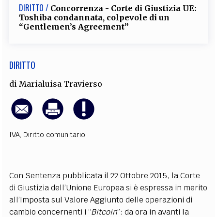
DIRITTO /
Concorrenza - Corte di Giustizia UE:
EXTRA
Toshiba condannata, colpevole di un
“Gentlemen’s Agreement”
CODICI
RUBRICHE
LIBRI
PROCEEDINGS
PUBBLICITÀ
CONTATTI
SOCIAL MEDIA
DIRITTO
di
Marialuisa Travierso
IVA
,
Diritto comunitario
Con Sentenza pubblicata il 22 Ottobre 2015, la Corte
di Giustizia dell’Unione Europea si è espressa in merito
all’Imposta sul Valore Aggiunto delle operazioni di
cambio concernenti i “
Bitcoin
”: da ora in avanti la