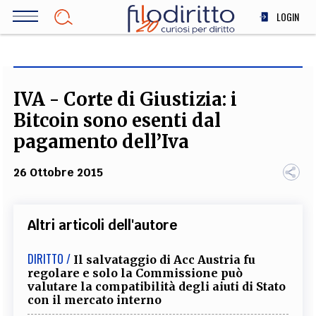
Salta
LOGIN
al
contenuto
DIRITTO
principale
ECONOMIA
SOCIETÀ
IVA - Corte di Giustizia: i
MEDICINA
Bitcoin sono esenti dal
SCIENZA
pagamento dell’Iva
STORIA E FILOSOFIA
26 Ottobre 2015
INNOVAZIONE
ALTRO
Altri articoli dell'autore
TEAM
DIRITTO /
Il salvataggio di Acc Austria fu
regolare e solo la Commissione può
FILODIRITTO
REDAZIONE
COMITATO SCIENTIFICO
AUTORI
CURATORI
valutare la compatibilità degli aiuti di Stato
FOTOGRAFI
PARTNER
COLLABORA CON NOI
con il mercato interno