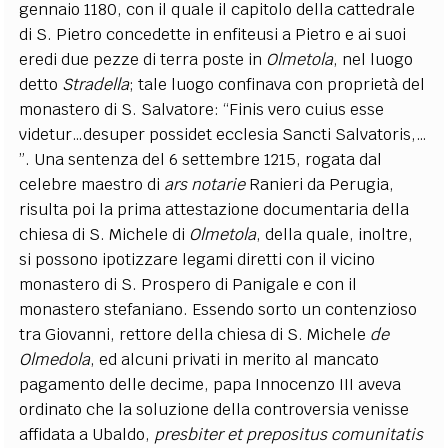
gennaio 1180, con il quale il capitolo della cattedrale
di S. Pietro concedette in enfiteusi a Pietro e ai suoi
eredi due pezze di terra poste in
Olmetola
, nel luogo
detto
Stradella
; tale luogo confinava con proprietà del
monastero di S. Salvatore:
“Finis vero cuius esse
videtur…desuper possidet ecclesia Sancti Salvatoris,…
”.
Una sentenza del 6 settembre 1215, rogata dal
celebre maestro di
ars notarie
Ranieri da Perugia,
risulta poi la prima attestazione documentaria della
chiesa di S. Michele di
Olmetola
, della quale, inoltre,
si possono ipotizzare legami diretti con il vicino
monastero di S. Prospero di Panigale e con il
monastero stefaniano. Essendo sorto un contenzioso
tra Giovanni, rettore della chiesa di S. Michele
de
Olmedola
, ed alcuni privati in merito al mancato
pagamento delle decime, papa Innocenzo III aveva
ordinato che la soluzione della controversia venisse
affidata a Ubaldo,
presbiter et prepositus comunitatis