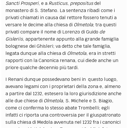
Sancti Prosperi
, e a
Rusticus
,
prepositus
del
monastero di S. Stefano. La sentenza ribadì come i
privati chiamati in causa dal rettore fossero tenuti a
versare le decime alla chiesa di
Olmetola
; tra questi
privati compare il nome di Lorenzo di Guido
de
Gisleriis
, appartenente appunto alla grande famiglia
bolognese dei Ghisleri; va detto che tale famiglia,
legata dunque alla chiesa di
Olmetola
, era in stretti
rapporti con la Canonica renana, cui diede anche un
priore qualche decennio più tardi.
I Renani dunque possedevano beni in questo luogo,
avevano legami con i proprietari della zona e, almeno
a partire dal 1232, estesero la loro giurisdizione anche
alle due chiese di
Olmetola
, S. Michele e S. Biagio,
come ci conferma lo stesso abate Trombelli; egli
infatti ci riporta una controversia per il giuspatronato
sulla chiesa di Medola avvenuta nel 1232 fra i canonici