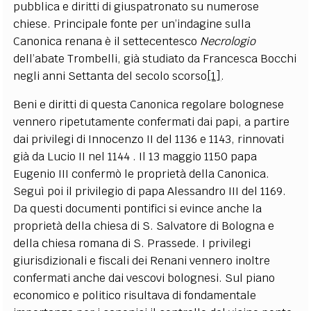
pubblica e diritti di giuspatronato su numerose
chiese. Principale fonte per un’indagine sulla
Canonica renana è il settecentesco
Necrologio
dell’abate Trombelli, già studiato da Francesca Bocchi
negli anni Settanta del secolo scorso
[1]
.
Beni e diritti di questa Canonica regolare bolognese
vennero ripetutamente confermati dai papi, a partire
dai privilegi di Innocenzo II del 1136 e 1143, rinnovati
già da Lucio II nel 1144 . Il 13 maggio 1150 papa
Eugenio III confermò le proprietà della Canonica.
Seguì poi il privilegio di papa Alessandro III del 1169.
Da questi documenti pontifici si evince anche la
proprietà della chiesa di S. Salvatore di Bologna e
della chiesa romana di S. Prassede. I privilegi
giurisdizionali e fiscali dei Renani vennero inoltre
confermati anche dai vescovi bolognesi. Sul piano
economico e politico risultava di fondamentale