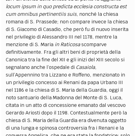
locum ipsum in quo predicta ecclesia constructa est
cum omnibus pertinentiis suis
, nonché la chiesa
romana di S. Prassede; non compare invece la chiesa
di S. Giacomo di Casadio, che però fu di nuovo inserita
nel privilegio di Alessandro III nel 1178, mentre la
menzione di S. Maria
in Raticosa
scomparve
definitivamente. Fra gli altri beni di proprietà della
Canonica tra la fine del XII e gli inizi del XIII secolo si
segnalano anche l’ospedale di
Casaiola
,
sull’Appennino tra Lizzano e Roffeno, menzionato in
un privilegio concesso ai Renani da papa Urbano III
nel 1186 e la chiesa di S. Maria della Guardia, oggi il
noto santuario della Madonna del Monte di S. Luca,
citata in un atto di concessione emanato dal vescovo
Gerardo Ariosti dopo il 1198. Contestualmente però la
chiesa di S. Maria della Guardia era divenuta oggetto
di una lunga e spinosa controversia fra i Renani e la
conversa Angelica, che ne era stata la fondatrice; solo