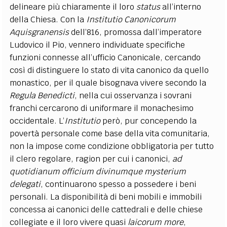
delineare più chiaramente il loro
status
all’interno
della Chiesa. Con la
Institutio Canonicorum
Aquisgranensis
dell’816, promossa dall’imperatore
Ludovico il Pio, vennero individuate specifiche
funzioni connesse all’ufficio Canonicale, cercando
così di distinguere lo stato di vita canonico da quello
monastico, per il quale bisognava vivere secondo la
Regula Benedicti
, nella cui osservanza i sovrani
franchi cercarono di uniformare il monachesimo
occidentale. L’
Institutio
però, pur concependo la
povertà personale come base della vita comunitaria,
non la impose come condizione obbligatoria per tutto
il clero regolare, ragion per cui i canonici,
ad
quotidianum officium divinumque mysterium
delegati
, continuarono spesso a possedere i beni
personali. La disponibilità di beni mobili e immobili
concessa ai canonici delle cattedrali e delle chiese
collegiate e il loro vivere quasi
laicorum more
,