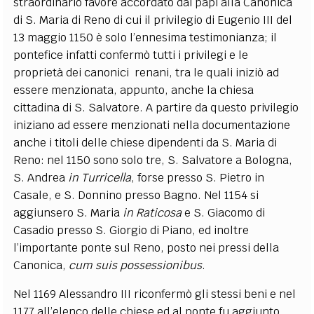
straordinario favore accordato dai papi alla Canonica
di S. Maria di Reno di cui il privilegio di Eugenio III del
13 maggio 1150 è solo l’ennesima testimonianza; il
pontefice infatti confermò tutti i privilegi e le
proprietà dei canonici renani, tra le quali iniziò ad
essere menzionata, appunto, anche la chiesa
cittadina di S. Salvatore. A partire da questo privilegio
iniziano ad essere menzionati nella documentazione
anche i titoli delle chiese dipendenti da S. Maria di
Reno: nel 1150 sono solo tre, S. Salvatore a Bologna,
S. Andrea
in Turricella
, forse presso S. Pietro in
Casale, e S. Donnino presso Bagno. Nel 1154 si
aggiunsero S. Maria
in Raticosa
e S. Giacomo di
Casadio presso S. Giorgio di Piano, ed inoltre
l’importante ponte sul Reno, posto nei pressi della
Canonica,
cum suis possessionibus
.
Nel 1169 Alessandro III riconfermò gli stessi beni e nel
1177 all’elenco delle chiese ed al ponte fu aggiunto