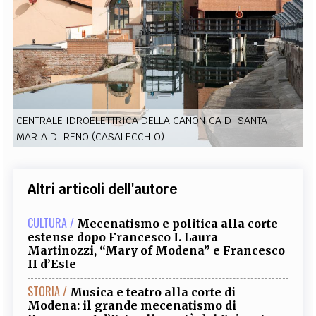
EXTRA
CODICI
RUBRICHE
LIBRI
PROCEEDINGS
PUBBLICITÀ
CONTATTI
SOCIAL MEDIA
CENTRALE IDROELETTRICA DELLA CANONICA DI SANTA
MARIA DI RENO (CASALECCHIO)
Altri articoli dell'autore
CULTURA /
Mecenatismo e politica alla corte
estense dopo Francesco I. Laura
Martinozzi, “Mary of Modena” e Francesco
II d’Este
STORIA /
Musica e teatro alla corte di
Modena: il grande mecenatismo di