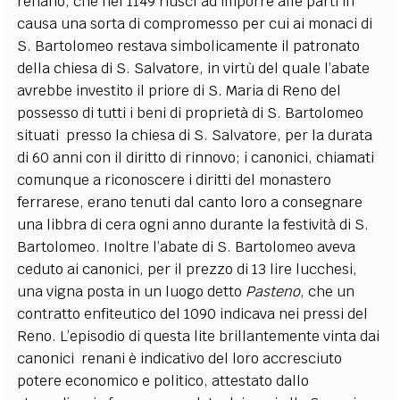
renano, che nel 1149 riuscì ad imporre alle parti in
causa una sorta di compromesso per cui ai monaci di
S. Bartolomeo restava simbolicamente il patronato
della chiesa di S. Salvatore, in virtù del quale l’abate
avrebbe investito il priore di S. Maria di Reno del
possesso di tutti i beni di proprietà di S. Bartolomeo
situati presso la chiesa di S. Salvatore, per la durata
di 60 anni con il diritto di rinnovo; i canonici, chiamati
comunque a riconoscere i diritti del monastero
ferrarese, erano tenuti dal canto loro a consegnare
una libbra di cera ogni anno durante la festività di S.
Bartolomeo. Inoltre l’abate di S. Bartolomeo aveva
ceduto ai canonici, per il prezzo di 13 lire lucchesi,
una vigna posta in un luogo detto
Pasteno
, che un
contratto enfiteutico del 1090 indicava nei pressi del
Reno. L’episodio di questa lite brillantemente vinta dai
canonici renani è indicativo del loro accresciuto
potere economico e politico, attestato dallo