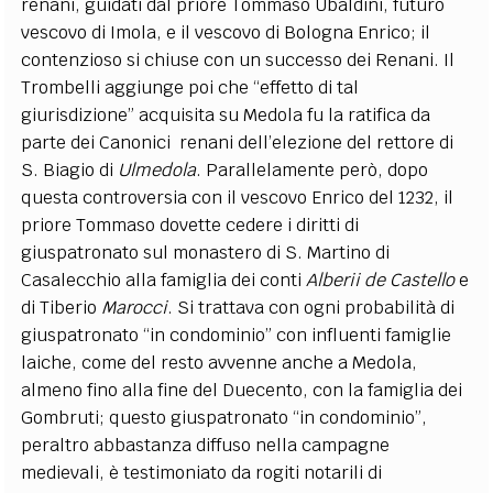
renani, guidati dal priore Tommaso Ubaldini, futuro
vescovo di Imola, e il vescovo di Bologna Enrico; il
contenzioso si chiuse con un successo dei Renani. Il
Trombelli aggiunge poi che “effetto di tal
giurisdizione” acquisita su Medola fu la ratifica da
parte dei Canonici renani dell’elezione del rettore di
S. Biagio di
Ulmedola
. Parallelamente però, dopo
questa controversia con il vescovo Enrico del 1232, il
priore Tommaso dovette cedere i diritti di
giuspatronato sul monastero di S. Martino di
Casalecchio alla famiglia dei conti
Alberii de Castello
e
di Tiberio
Marocci
. Si trattava con ogni probabilità di
giuspatronato “in condominio” con influenti famiglie
laiche, come del resto avvenne anche a Medola,
almeno fino alla fine del Duecento, con la famiglia dei
Gombruti; questo giuspatronato “in condominio”,
peraltro abbastanza diffuso nella campagne
medievali, è testimoniato da rogiti notarili di