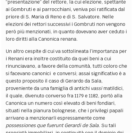
“presentazione” del rettore, la cui elezione, spettante
ai Gombruti e ai parrocchiani, veniva poi ratificata dal
priore di S. Maria di Reno e di S. Salvatore. Nelle
elezioni dei rettori successivi i Gombruti non vengono
però più menzionati, in quanto dovevano aver ceduto i
loro diritti alla Canonica renana.
Un altro cespite di cui va sottolineata l’importanza per
i Renani era inoltre costituito da quei beni a cui
rinunciavano, a favore della comunità, tutti coloro che
si facevano canonici e conversi; assai significativo è a
questo proposito il caso di Gerardo da Sala,
proveniente da una famiglia di antichi
vassi
matildici,
il quale, divenuto converso fra 1179 e 1182, portò alla
Canonica un numero così elevato di beni fondiari,
situati nella pianura bolognese, che i privilegi papali
arrivano a menzionarli espressamente come
possessiones que fuerunt Gerardi de Sala.
Su tali
proprietà immobiliari, in continuità con il dominio dei