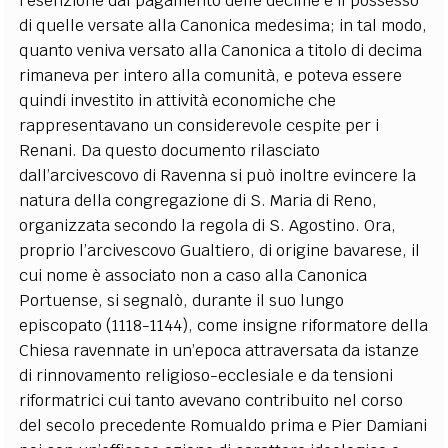
l’esenzione dal pagamento delle decime e il possesso
di quelle versate alla Canonica medesima; in tal modo,
quanto veniva versato alla Canonica a titolo di decima
rimaneva per intero alla comunità, e poteva essere
quindi investito in attività economiche che
rappresentavano un considerevole cespite per i
Renani. Da questo documento rilasciato
dall’arcivescovo di Ravenna si può inoltre evincere la
natura della congregazione di S. Maria di Reno,
organizzata secondo la regola di S. Agostino. Ora,
proprio l’arcivescovo Gualtiero, di origine bavarese, il
cui nome è associato non a caso alla Canonica
Portuense, si segnalò, durante il suo lungo
episcopato (1118-1144), come insigne riformatore della
Chiesa ravennate in un’epoca attraversata da istanze
di rinnovamento religioso-ecclesiale e da tensioni
riformatrici cui tanto avevano contribuito nel corso
del secolo precedente Romualdo prima e Pier Damiani