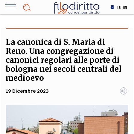
Salta
LOGIN
al
contenuto
DIRITTO
principale
ECONOMIA
SOCIETÀ
La canonica di S. Maria di
MEDICINA
Reno. Una congregazione di
SCIENZA
canonici regolari alle porte di
STORIA E FILOSOFIA
bologna nei secoli centrali del
INNOVAZIONE
medioevo
ALTRO
19 Dicembre 2023
TEAM
FILODIRITTO
REDAZIONE
COMITATO SCIENTIFICO
AUTORI
CURATORI
FOTOGRAFI
PARTNER
COLLABORA CON NOI