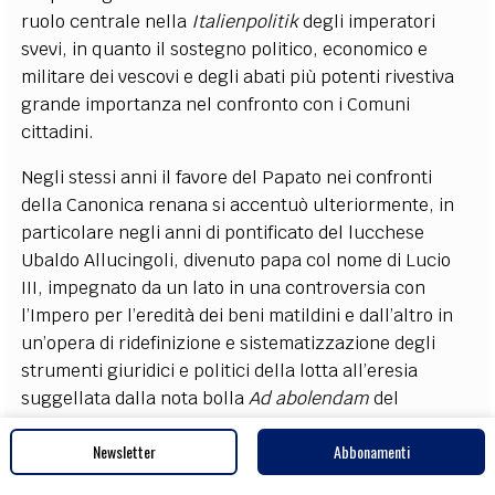
ruolo centrale nella
Italienpolitik
degli imperatori
svevi, in quanto il sostegno politico, economico e
militare dei vescovi e degli abati più potenti rivestiva
grande importanza nel confronto con i Comuni
cittadini.
Negli stessi anni il favore del Papato nei confronti
della Canonica renana si accentuò ulteriormente, in
particolare negli anni di pontificato del lucchese
Ubaldo Allucingoli, divenuto papa col nome di Lucio
III, impegnato da un lato in una controversia con
l’Impero per l’eredità dei beni matildini e dall’altro in
un’opera di ridefinizione e sistematizzazione degli
strumenti giuridici e politici della lotta all’eresia
suggellata dalla nota bolla
Ad abolendam
del
novembre 1184. In tale contesto di lotta all’
haeretica
Newsletter
Abbonamenti
pravitas
e di rafforzamento delle istituzioni
ecclesiastiche, papa Lucio III prese sotto la propria