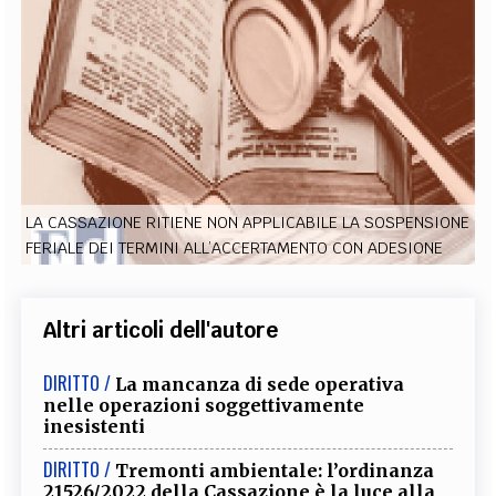
EXTRA
CODICI
RUBRICHE
LIBRI
PROCEEDINGS
PUBBLICITÀ
CONTATTI
SOCIAL MEDIA
LA CASSAZIONE RITIENE NON APPLICABILE LA SOSPENSIONE
FERIALE DEI TERMINI ALL’ACCERTAMENTO CON ADESIONE
Altri articoli dell'autore
DIRITTO /
La mancanza di sede operativa
nelle operazioni soggettivamente
inesistenti
DIRITTO /
Tremonti ambientale: l’ordinanza
21526/2022 della Cassazione è la luce alla