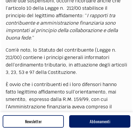
delle due sospensioni, occorre ricordare anche che
l’articolo 10 della Legge n. 212/00 stabilisce il
principio del legittimo affidamento: “
I rapporti tra
contribuente e amministrazione finanziaria sono
improntati al principio della collaborazione e della
buona fede
.”
Com’è noto, lo Statuto del contribuente (Legge n.
212/00) contiene i principi generali informatori
dell’ordinamento tributario, in attuazione degli articoli
3, 23, 53 e 97 della Costituzione.
È ovvio che i contribuenti ed i loro difensori hanno
fatto legittimo affidamento sull’orientamento, mai
smentito, espresso dalla R.M. 159/99, con cui
l’Amministrazione finanziaria aveva compreso il
periodo di sospensione di novanta giorni nell’ambito
Newsletter
Abbonamenti
applicativo dell’articolo 1 della Legge n. 742/69, per
logica connessione con i termini processuali.