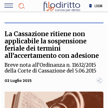
Salta
LOGIN
al
contenuto
DIRITTO
principale
ECONOMIA
SOCIETÀ
La Cassazione ritiene non
MEDICINA
applicabile la sospensione
SCIENZA
feriale dei termini
STORIA E FILOSOFIA
all’accertamento con adesione
INNOVAZIONE
Breve nota all’Ordinanza n. 11632/2015
ALTRO
della Corte di Cassazione del 5.06.2015
02 Luglio 2015
TEAM
FILODIRITTO
REDAZIONE
COMITATO SCIENTIFICO
AUTORI
CURATORI
FOTOGRAFI
PARTNER
COLLABORA CON NOI