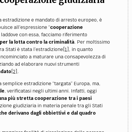
i cooperazione giudiziaria
ra estradizione e mandato di arresto europeo, è
ibuisce all’espressione
“
cooperazione
, laddove con essa, facciamo riferimento
per la lotta contro la criminalità
. Per moltissimo
a Stati è stata l
’
estradizione
[1]
, in quanto
 incominciato a maturare una consapevolezza di
iziando ad elaborare nuovi strumenti
dato
[2]
.
na semplice estradizione
“
targata” Europa, ma,
ale
, verificatasi negli ultimi anni. Infatti, oggi
una più stretta cooperazione tra i paesi
zione giudiziaria in materia penale tra gli Stati
 che derivano dagli obbiettivi e dal quadro