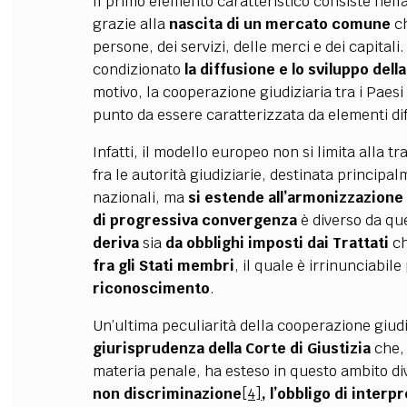
Il primo elemento caratteristico consiste nella
grazie alla
nascita di un mercato comune
c
persone, dei servizi, delle merci e dei capitali.
condizionato
la diffusione e lo sviluppo dell
motivo, la cooperazione giudiziaria tra i Paes
punto da essere caratterizzata da elementi dif
Infatti, il modello europeo non si limita alla 
fra le autorità giudiziarie, destinata principa
nazionali, ma
si estende all’armonizzazione 
di progressiva convergenza
è diverso da que
deriva
sia
da obblighi imposti dai Trattati
c
fra gli Stati membri
, il quale è irrinunciabile 
riconoscimento
.
Un
’
ultima peculiarità della cooperazione giudi
giurisprudenza della Corte di Giustizia
che, 
materia penale, ha esteso in questo ambito div
non discriminazione
[4]
, l
’
obbligo di interp