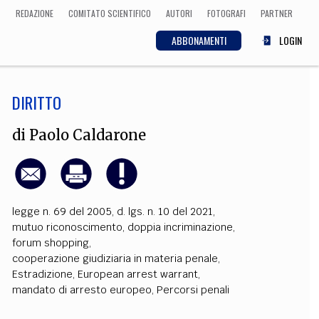
REDAZIONE
COMITATO SCIENTIFICO
AUTORI
FOTOGRAFI
PARTNER
ABBONAMENTI
LOGIN
DIRITTO
SCIENZA
ECONOMIA
Matematica, Fisica,
di
Paolo Caldarone
Biologia, Cifrematica,
Medicina
legge n. 69 del 2005
,
d. lgs. n. 10 del 2021
,
CULTURA
mutuo riconoscimento
,
doppia incriminazione
,
forum shopping
,
 Cinema, Musica,
Letteratura
cooperazione giudiziaria in materia penale
,
Estradizione
,
European arrest warrant
,
mandato di arresto europeo
,
Percorsi penali