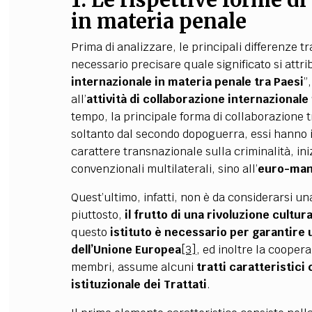
1. Le rispettive forme d
in materia penale
Prima di analizzare, le principali differenze t
necessario precisare quale significato si attr
internazionale in materia penale tra Paesi
”
all’
attività di collaborazione internazionale 
tempo, la principale forma di collaborazione tr
soltanto dal secondo dopoguerra, essi hanno
carattere transnazionale sulla criminalità, in
convenzionali multilaterali, sino all’
euro-man
Quest
’
ultimo, infatti, non è da considerarsi u
piuttosto,
il frutto di una rivoluzione cultur
questo
istituto è necessario per garantire 
dell’Unione Europea
[3]
, ed inoltre la coopera
membri, assume alcuni
tratti caratteristici
istituzionale dei Trattati
.