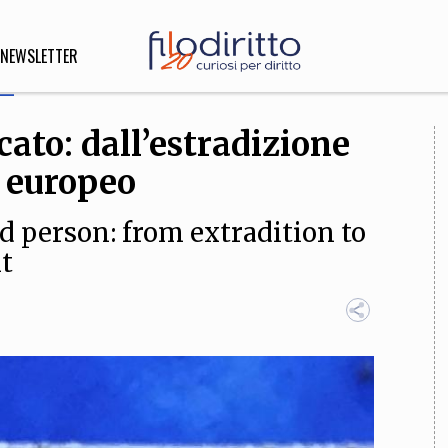
NEWSLETTER
cato: dall’estradizione
DIRITTO
o europeo
lità,
o, Esteri
d person: from extradition to
t
SOFIA
INNOVAZIONE
che,
Scienze informatiche,
Arte,
ligione
Architettura, Ingegneria