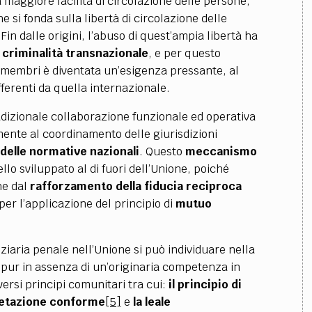
 maggiore facilità di circolazione delle persone,
he si fonda sulla libertà di circolazione delle
 Fin dalle origini, l’abuso di quest’ampia libertà ha
a criminalità transnazionale
, e per questo
i membri è diventata un
’
esigenza pressante, al
ferenti da quella internazionale.
tradizionale collaborazione funzionale ed operativa
lmente al coordinamento delle giurisdizioni
delle normative nazionali
. Questo
meccanismo
llo sviluppato al di fuori dell’Unione, poiché
he dal
rafforzamento della fiducia reciproca
per l
’
applicazione del principio di
mutuo
ziaria penale nell’Unione si può individuare nella
pur in assenza di un
’
originaria competenza in
ersi principi comunitari tra cui:
il principio di
retazione conforme
[5]
e
la leale