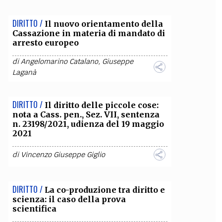
OLLABORA CON NOI
DIRITTO /
Il nuovo orientamento della
Cassazione in materia di mandato di
arresto europeo
di
Angelomarino Catalano
,
Giuseppe
Laganà
DIRITTO /
Il diritto delle piccole cose:
nota a Cass. pen., Sez. VII, sentenza
n. 23198/2021, udienza del 19 maggio
2021
di
Vincenzo Giuseppe Giglio
DIRITTO /
La co-produzione tra diritto e
scienza: il caso della prova
scientifica