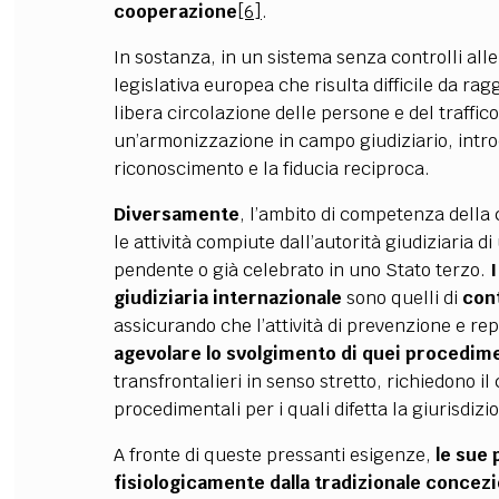
cooperazione
[6]
.
In sostanza, in un sistema senza controlli all
legislativa europea che risulta difficile da ra
libera circolazione delle persone e del traffi
un
’
armonizzazione in campo giudiziario, intr
riconoscimento e la fiducia reciproca.
Diversamente
, l
’
ambito di competenza della c
le attività compiute dall’autorità giudiziaria 
pendente o già celebrato in uno Stato terzo.
I
giudiziaria internazionale
sono quelli di
cont
assicurando che l’attività di prevenzione e r
agevolare lo svolgimento di quei procedime
transfrontalieri in senso stretto, richiedono i
procedimentali per i quali difetta la giurisdizi
A fronte di queste pressanti esigenze,
le sue 
fisiologicamente dalla tradizionale concezio