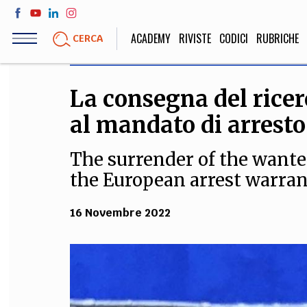
Salta
al
ACADEMY
RIVISTE
CODICI
RUBRICHE
CERCA
contenuto
principale
La consegna del ricer
LIFE STYLE
SOCIETÀ
al mandato di arrest
Sport, Cucina, Viaggi,
Politica, Attua
Moda
Educazione, Lavor
The surrender of the wante
the European arrest warran
STORIA E FILO
16 Novembre 2022
Scienze stori
umanistiche, Re