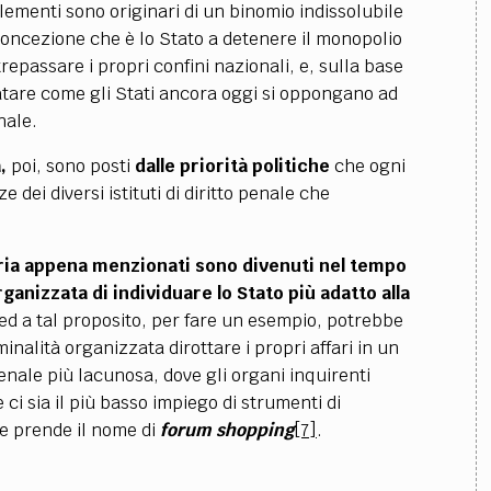
lementi sono originari di un binomio indissolubile
 concezione che è lo Stato a detenere il monopolio
repassare i propri confini nazionali, e, sulla base
atare come gli Stati ancora oggi si oppongano ad
nale
.
,
poi, sono posti
dalle priorità politiche
che ogni
dei diversi istituti di diritto penale che
iaria appena menzionati sono divenuti nel tempo
anizzata di individuare lo Stato più adatto alla
 ed a tal proposito, per fare un esempio, potrebbe
minalità organizzata dirottare i propri affari in un
nale più lacunosa, dove gli organi inquirenti
ci sia il più basso impiego di strumenti di
ne prende il nome di
forum shopping
[7]
.