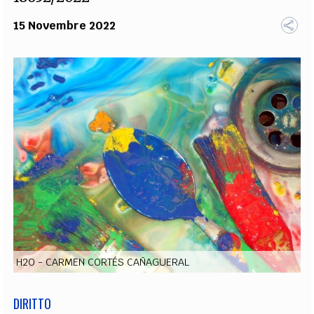
EXTRA
15 Novembre 2022
CODICI
RUBRICHE
LIBRI
PROCEEDINGS
PUBBLICITÀ
CONTATTI
SOCIAL MEDIA
H2O - CARMEN CORTÉS CAÑAGUERAL
DIRITTO