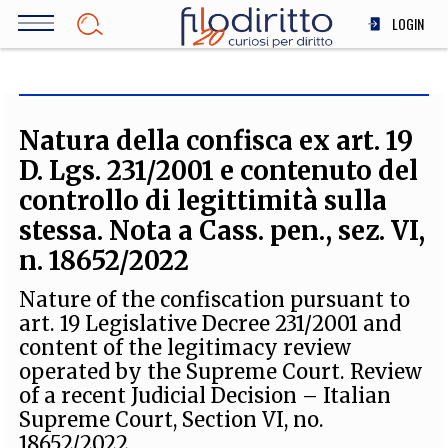
Salta
LOGIN
al
contenuto
DIRITTO
principale
ECONOMIA
SOCIETÀ
Natura della confisca ex art. 19
MEDICINA
D. Lgs. 231/2001 e contenuto del
SCIENZA
controllo di legittimità sulla
STORIA E FILOSOFIA
stessa. Nota a Cass. pen., sez. VI,
INNOVAZIONE
n. 18652/2022
ALTRO
Nature of the confiscation pursuant to
art. 19 Legislative Decree 231/2001 and
content of the legitimacy review
TEAM
operated by the Supreme Court. Review
FILODIRITTO
REDAZIONE
COMITATO SCIENTIFICO
AUTORI
CURATORI
of a recent Judicial Decision – Italian
FOTOGRAFI
PARTNER
COLLABORA CON NOI
Supreme Court, Section VI, no.
18652/2022