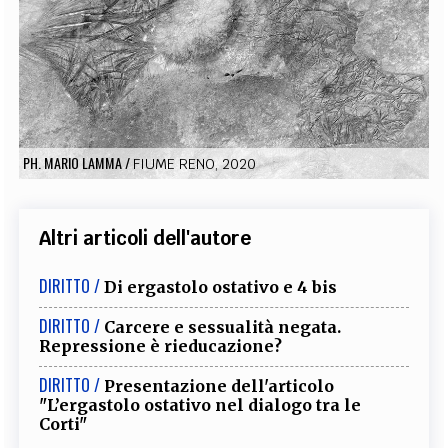
EXTRA
CODICI
RUBRICHE
LIBRI
PROCEEDINGS
PUBBLICITÀ
CONTATTI
SOCIAL MEDIA
PH. MARIO LAMMA
/
FIUME RENO, 2020
Altri articoli dell'autore
DIRITTO /
Di ergastolo ostativo e 4 bis
DIRITTO /
Carcere e sessualità negata.
Repressione è rieducazione?
DIRITTO /
Presentazione dell'articolo
"L’ergastolo ostativo nel dialogo tra le
Corti"