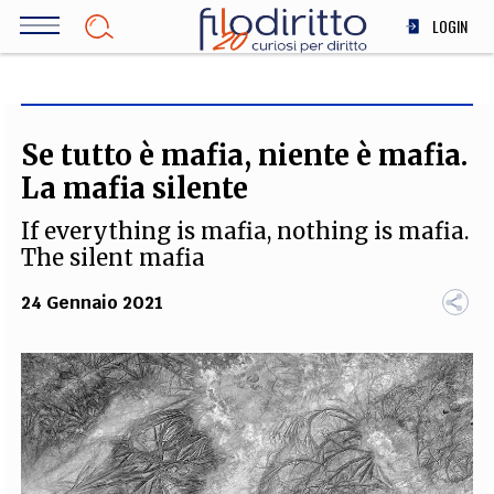
Salta
LOGIN
al
contenuto
DIRITTO
principale
ECONOMIA
SOCIETÀ
Se tutto è mafia, niente è mafia.
MEDICINA
La mafia silente
SCIENZA
If everything is mafia, nothing is mafia.
STORIA E FILOSOFIA
The silent mafia
INNOVAZIONE
24 Gennaio 2021
ALTRO
TEAM
FILODIRITTO
REDAZIONE
COMITATO SCIENTIFICO
AUTORI
CURATORI
FOTOGRAFI
PARTNER
COLLABORA CON NOI