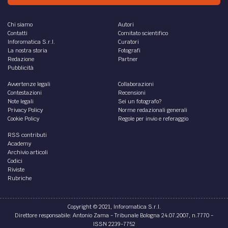
Chi siamo
Autori
Contatti
Comitato scientifico
Inforomatica S.r.l.
Curatori
La nostra storia
Fotografi
Redazione
Partner
Pubblicità
Avvertenze legali
Collaborazioni
Contestazioni
Recensioni
Note legali
Sei un fotografo?
Privacy Policy
Norme redazionali generali
Cookie Policy
Regole per invio e referaggio
RSS contributi
Academy
Archivio articoli
Codici
Riviste
Rubriche
Copyright © 2021, Inforomatica S.r.l.
Direttore responsabile: Antonio Zama - Tribunale Bologna 24.07.2007, n.7770 -
ISSN 2239-7752