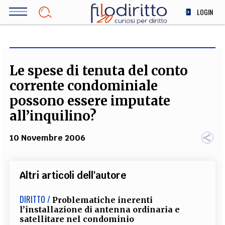
Salta
LOGIN
al
contenuto
DIRITTO
principale
ECONOMIA
SOCIETÀ
Le spese di tenuta del conto
MEDICINA
corrente condominiale
SCIENZA
possono essere imputate
STORIA E FILOSOFIA
all’inquilino?
INNOVAZIONE
10 Novembre 2006
ALTRO
Altri articoli dell'autore
TEAM
FILODIRITTO
REDAZIONE
COMITATO SCIENTIFICO
AUTORI
CURATORI
DIRITTO /
Problematiche inerenti
FOTOGRAFI
PARTNER
COLLABORA CON NOI
l’installazione di antenna ordinaria e
satellitare nel condominio