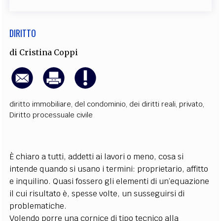
EXTRA
CODICI
RUBRICHE
LIBRI
PROCEEDINGS
PUBBLICITÀ
CONTATTI
DIRITTO
di
Cristina Coppi
SOCIAL MEDIA
diritto immobiliare, del condominio, dei diritti reali
,
privato
,
Diritto processuale civile
È chiaro a tutti, addetti ai lavori o meno, cosa si
intende quando si usano i termini: proprietario, affitto
e inquilino. Quasi fossero gli elementi di un’equazione
il cui risultato è, spesse volte, un susseguirsi di
problematiche.
Volendo porre una cornice di tipo tecnico alla