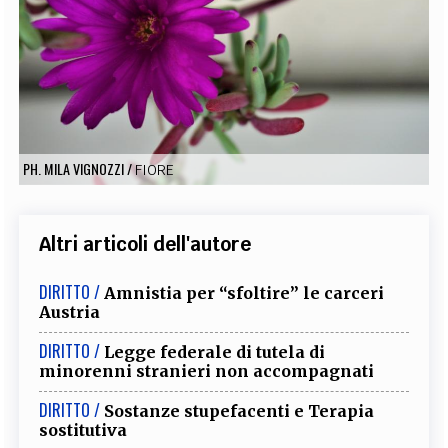
EXTRA
CODICI
RUBRICHE
LIBRI
PROCEEDINGS
PUBBLICITÀ
CONTATTI
SOCIAL MEDIA
PH. MILA VIGNOZZI
/
FIORE
Altri articoli dell'autore
DIRITTO /
Amnistia per “sfoltire” le carceri
Austria
DIRITTO /
Legge federale di tutela di
minorenni stranieri non accompagnati
DIRITTO /
Sostanze stupefacenti e Terapia
sostitutiva