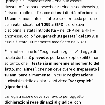
(principio di immediatezza - che può essere
riassunto: ”Personalbeweis vor reinem Sachbeweis”),
è riscontrabile nell’esame di
testi di età inferiore a
18 anni
al momento del fatto e se si procede per uno
dei
reati
indicati nel
§ 255 a StPO
. La relativa
disciplina, è stata
introdotta
– nel CPP della RFT –
anch’essa, dallo
“Zeugenschutzgesetz” del 1998
, il
quale è stato ultimamente modificato nel 2020.
È da notare, che lo “Zeugenschutzgesetz” (Legge di
tutela dei testi)
prevede
, per la sua applicabilità, non
soltanto, che il
teste sia minorenne al momento del
fatto
, ma,
altresí,
che
non
deve avere
oltrepassato i
18 anni pure al momento
, in cui la
registrazione
audiovisiva delle dichiarazioni viene
“vorgespielt”
(riprodotta).
La registrazione deve aver avuto per oggetto,
dichiarazioni rese dinanzi al giudice
, con