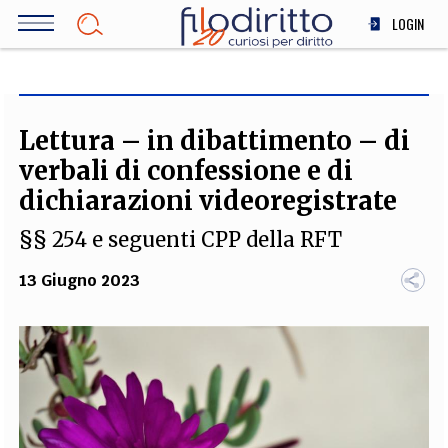
Salta
LOGIN
al
contenuto
DIRITTO
principale
ECONOMIA
SOCIETÀ
Lettura – in dibattimento – di
MEDICINA
verbali di confessione e di
SCIENZA
dichiarazioni videoregistrate
STORIA E FILOSOFIA
§§ 254 e seguenti CPP della RFT
INNOVAZIONE
ALTRO
13 Giugno 2023
TEAM
FILODIRITTO
REDAZIONE
COMITATO SCIENTIFICO
AUTORI
CURATORI
FOTOGRAFI
PARTNER
COLLABORA CON NOI