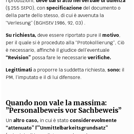
riproduzioni,
deve darsi atto nel verbale di
udienza
(§ 255 StPO), con
specificazione
del documento o
della parte dello stesso, di cui è avvenuta la
“Verlesung” (BGHStV 1986, 92, 03) .
Su richiesta,
deve essere riportato pure il
motivo
,
per il quale si è proceduto alla “Protokollierung”, Ciò
è necessario, affinchè il giudice dell’eventuale
“Revision”
possa fare le necessarie
verifiche.
Legittimati
a proporre la suddetta richiesta,
sono:
il
PM, l’imputato e il di lui difensore.
Quando non vale la massima:
”Personalbeweis vor Sachbeweis”
Un
altro caso,
in cui è stato
considerevolmente
“attenuato” l’”Unmittelbarkeitsgrundsatz”