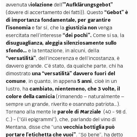
avvenuta v
iolazione
dell
’”Aufklärungsgebot”
(dovere di accertamento dei fatti)). Questo
“Gebot” è
di importanza fondamentale, per garantire
l’isonomia
e far sí, che la
giustizia non
venga
esercitata nell’interesse
“dei pochi”.
Come si sa, la
disuguaglianza, aleggia
silenziosamente sullo
sfondo…
e la tentazione, in alcuni, della
“versatilità”
, dell’incoerenza e dell’incostanza, è
davvero grande. C’é stato, da qualche parte, chi ha
dimostrato
una “versatilità” davvero fuori del
comune
, in quanto, in appena
5 anni
, cioè in un
lustro, ha
cambiato, nientemeno, che 3 volte, il
colore della camicia
(rimanendo – naturalmente –
sempre un grande, riverito e osannato patriota…).
Tornano alla mente le
parole di Marziale
(40 - 98 d.
C.) - (”Gli epigrammi”), che, parlando del vino di
Mentana, disse che “una
vecchia bottiglia può
portare l’etichetta che vuoi”
. “So bene”, ha detto