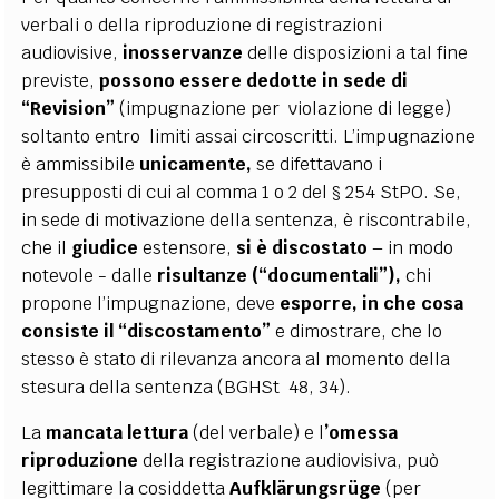
verbali o della riproduzione di registrazioni
audiovisive,
inosservanze
delle disposizioni a tal fine
previste,
possono essere
dedotte in sede di
“Revision”
(impugnazione per violazione di legge)
soltanto entro limiti assai circoscritti. L’impugnazione
è ammissibile
unicamente,
se difettavano i
presupposti di cui al comma 1 o 2 del § 254 StPO. Se,
in sede di motivazione della sentenza, è riscontrabile,
che il
giudice
estensore,
si è discostato
– in modo
notevole - dalle
risultanze (“documentali”),
chi
propone l’impugnazione, deve
esporre, in che cosa
consiste il
“discostamento”
e dimostrare, che lo
stesso è stato di rilevanza ancora al momento della
stesura della sentenza (BGHSt 48, 34).
La
mancata lettura
(del verbale) e l
’omessa
riproduzione
della registrazione audiovisiva, può
legittimare la cosiddetta
Aufklärungsrüge
(per