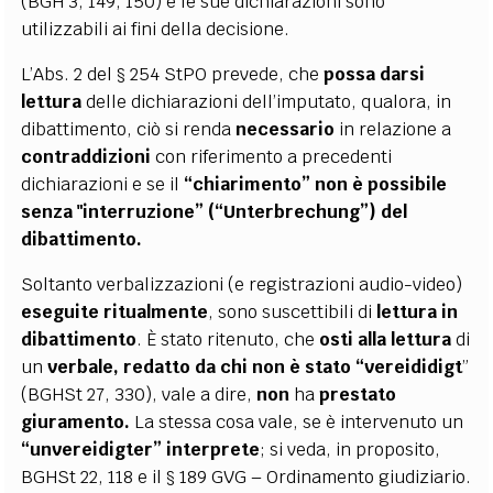
(BGH 3, 149, 150) e le sue dichiarazioni sono
utilizzabili ai fini della decisione.
L’Abs. 2 del § 254 StPO prevede, che
possa darsi
lettura
delle dichiarazioni dell’imputato, qualora, in
dibattimento, ciò si renda
necessario
in relazione a
contraddizioni
con riferimento a precedenti
dichiarazioni e se il
“chiarimento” non è possibile
senza "interruzione” (“Unterbrechung”) del
dibattimento.
Soltanto verbalizzazioni (e registrazioni audio-video)
eseguite ritualmente
, sono suscettibili di
lettura in
dibattimento
. È stato ritenuto, che
osti alla lettura
di
un
verbale,
redatto da chi non è stato “vereididigt
”
(BGHSt 27, 330), vale a dire,
non
ha
prestato
giuramento.
La stessa cosa vale, se è intervenuto un
“unvereidigter” interprete
; si veda, in proposito,
BGHSt 22, 118 e il § 189 GVG – Ordinamento giudiziario.