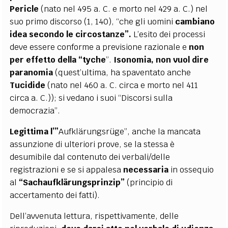
Pericle
(nato nel 495 a. C. e morto nel 429 a. C.) nel
suo primo discorso (1, 140), “che gli uomini
cambiano
idea
secondo le circostanze”.
L’esito dei processi
deve essere conforme a previsione razionale e
non
per effetto della “tyche
”.
Isonomia, non vuol dire
paranomia
(quest’ultima, ha spaventato anche
Tucidide
(nato nel 460 a. C. circa e morto nel 411
circa a. C.)); si vedano i suoi “Discorsi sulla
democrazia”.
Legittima l’”
Aufklärungsrüge”, anche la mancata
assunzione di ulteriori prove, se la stessa è
desumibile dal contenuto dei verbali/delle
registrazioni e se si appalesa
necessaria
in ossequio
al
“Sachaufklärungsprinzip”
(principio di
accertamento dei fatti).
Dell’avvenuta lettura, rispettivamente, delle