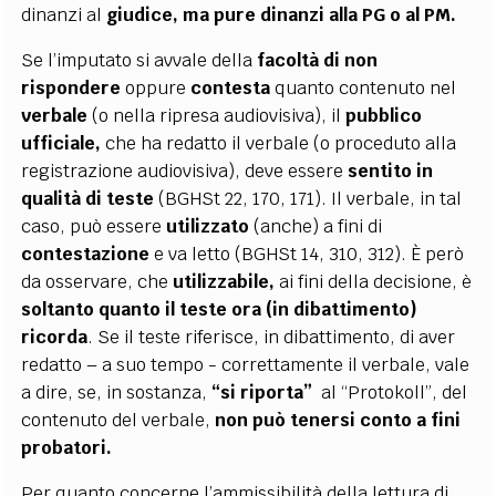
dinanzi al
giudice, ma pure dinanzi alla PG o al PM.
Se l’imputato si avvale della
facoltà di non
rispondere
oppure
contesta
quanto contenuto nel
verbale
(o nella ripresa audiovisiva), il
pubblico
ufficiale,
che ha redatto il verbale (o proceduto alla
registrazione audiovisiva), deve essere
sentito in
qualità di teste
(BGHSt 22, 170, 171). Il verbale, in tal
caso, può essere
utilizzato
(anche) a fini di
contestazione
e va letto (BGHSt 14, 310, 312). È però
da osservare, che
utilizzabile,
ai fini della decisione, è
soltanto quanto il teste ora (in dibattimento)
ricorda
. Se il teste riferisce, in dibattimento, di aver
redatto – a suo tempo - correttamente il verbale, vale
a dire, se, in sostanza,
“si riporta”
al “Protokoll”, del
contenuto del verbale,
non può tenersi conto a fini
probatori.
Per quanto concerne l’ammissibilità della lettura di