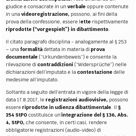
giudice e consacrate in un
verbale
oppure contenute
in una
videoregistrazione,
possono, ai fini della
prova della confessione, essere l
ette
rispettivamente
riprodotte (“vorgespielt”) in dibattimento
.
Il citato paragrafo disciplina - analogamente al § 253
– una
formalità
dettata in materia di
prova
documentale
(“Urkundenbeweis”) e consente la
rilevazione di
contraddizioni
(“Widersprüche”) nelle
dichiarazioni dell’imputato e la
contestazione
delle
medesime all’imputato.
Soltanto a seguito dell’entrata in vigore della legge di
data 17.8.2017, le
registrazioni audiovisive,
possono
essere
riprodotte in udienza dibattimentale
. Il
§
254 StPO
costituisce un’
integrazione del § 136, Abs.
4, StPO,
che consente, in certi casi, rendere
obbligatorie registrazioni (audio-video) di