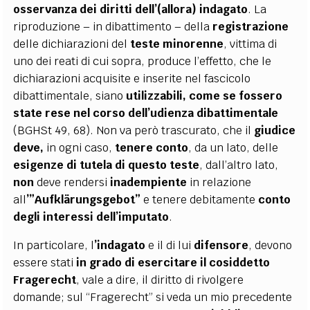
osservanza dei diritti dell’(allora) indagato
. La
riproduzione – in dibattimento – della
registrazione
delle dichiarazioni del
teste minorenne
, vittima di
uno dei reati di cui sopra, produce l’effetto, che le
dichiarazioni acquisite e inserite nel fascicolo
dibattimentale, siano
utilizzabili, come se fossero
state rese nel corso dell’udienza dibattimentale
(BGHSt 49, 68). Non va però trascurato, che il
giudice
deve,
in ogni caso,
tenere conto
, da un lato, delle
esigenze di tutela di questo teste
, dall’altro lato,
non
deve rendersi
inadempiente
in relazione
all
’”Aufklärungsgebot”
e tenere debitamente
conto
degli interessi dell’imputato
.
In particolare, l
’indagato
e il di lui
difensore
, devono
essere stati
in grado di
esercitare il cosiddetto
Fragerecht
, vale a dire, il diritto di rivolgere
domande; sul “Fragerecht” si veda un mio precedente