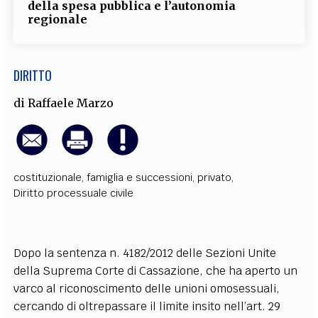
della spesa pubblica e l’autonomia
EXTRA
regionale
CODICI
RUBRICHE
LIBRI
PROCEEDINGS
PUBBLICITÀ
CONTATTI
DIRITTO
SOCIAL MEDIA
di
Raffaele Marzo
costituzionale
,
famiglia e successioni
,
privato
,
Diritto processuale civile
Dopo la sentenza n. 4182/2012 delle Sezioni Unite
della Suprema Corte di Cassazione, che ha aperto un
varco al riconoscimento delle unioni omosessuali,
cercando di oltrepassare il limite insito nell’art. 29