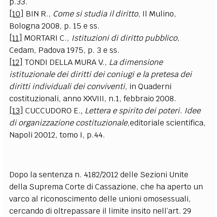
p.33.
[10]
BIN R.,
Come si studia il diritto
, Il Mulino,
Bologna 2008, p. 15 e ss.
[11]
MORTARI C.,
Istituzioni di diritto pubblico
,
Cedam, Padova 1975, p. 3 e ss.
[12]
TONDI DELLA MURA V.,
La dimensione
istituzionale dei diritti dei coniugi e la pretesa dei
diritti individuali dei conviventi
, in Quaderni
costituzionali, anno XXVIII, n.1, febbraio 2008.
[13]
CUCCUDORO E
., Lettera e spirito dei poteri. Idee
di organizzazione costituzionale
,editoriale scientifica,
Napoli 20012, tomo I, p.44.
Dopo la sentenza n. 4182/2012 delle Sezioni Unite
della Suprema Corte di Cassazione, che ha aperto un
varco al riconoscimento delle unioni omosessuali,
cercando di oltrepassare il limite insito nell’art. 29