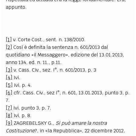
appunto.
[1]
v. Corte Cost., sent. n. 138/2010.
[2]
Così è definita la sentenza n. 601/2013 dal
quotidiano «il Messaggero», edizione del 13.01.2013,
anno 134, ed. n. 11., p.11.
[3]
v. Cass. Civ., sez. I°, n. 601/2013, p. 3
[4]
Ivi.
[5]
Ivi, p. 4.
[6]
cfr. Cass. Civ., sez I°, n. 601, 13.01.2013, punto 3, p.
7.
[7]
Ivi, punto 3, p. 7.
[8]
Ivi, p. 8.
[9]
ZAGREBELSKY G.,
Si può amare la nostra
Costituzione
?, in «la Repubblica», 22 dicembre 2012,