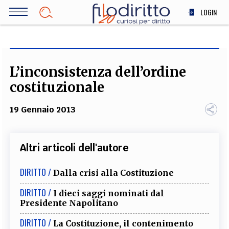
Salta
LOGIN
al
contenuto
DIRITTO
principale
ECONOMIA
SOCIETÀ
L’inconsistenza dell’ordine
MEDICINA
costituzionale
SCIENZA
19 Gennaio 2013
STORIA E FILOSOFIA
INNOVAZIONE
ALTRO
Altri articoli dell'autore
DIRITTO /
Dalla crisi alla Costituzione
TEAM
DIRITTO /
I dieci saggi nominati dal
FILODIRITTO
REDAZIONE
COMITATO SCIENTIFICO
AUTORI
CURATORI
Presidente Napolitano
FOTOGRAFI
PARTNER
COLLABORA CON NOI
DIRITTO /
La Costituzione, il contenimento