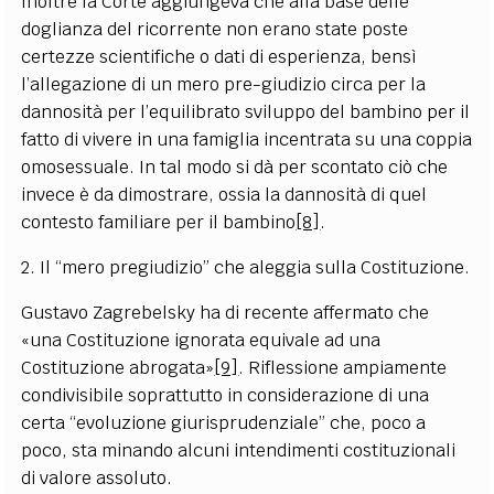
Inoltre la Corte aggiungeva che alla base delle
doglianza del ricorrente non erano state poste
certezze scientifiche o dati di esperienza, bensì
l’allegazione di un mero pre-giudizio circa per la
dannosità per l’equilibrato sviluppo del bambino per il
fatto di vivere in una famiglia incentrata su una coppia
omosessuale. In tal modo si dà per scontato ciò che
invece è da dimostrare, ossia la dannosità di quel
contesto familiare per il bambino
[8]
.
2. Il “mero pregiudizio” che aleggia sulla Costituzione.
Gustavo Zagrebelsky ha di recente affermato che
«una Costituzione ignorata equivale ad una
Costituzione abrogata»
[9]
. Riflessione ampiamente
condivisibile soprattutto in considerazione di una
certa “evoluzione giurisprudenziale” che, poco a
poco, sta minando alcuni intendimenti costituzionali
di valore assoluto.