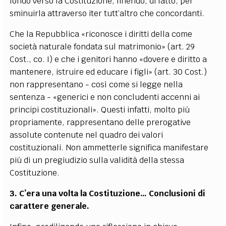
fondo verso la Costituzione, finendo, di fatto, per
sminuirla attraverso iter tutt’altro che concordanti.
Che la Repubblica «
riconosce i diritti della come
società naturale fondata sul matrimonio
»
(art. 29
Cost., co. I) e che i genitori hanno
«
dovere e diritto a
mantenere, istruire ed educare i figli
»
(art. 30 Cost.)
non rappresentano - così come si legge nella
sentenza -
«
generici e non concludenti accenni ai
principi costituzionali
»
. Questi infatti, molto più
propriamente, rappresentano delle prerogative
assolute contenute nel quadro dei valori
costituzionali. Non ammetterle significa manifestare
più di un pregiudizio sulla validità della stessa
Costituzione.
3. C’era una volta la Costituzione… Conclusioni di
carattere generale.