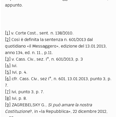
appunto.
[1]
v. Corte Cost., sent. n. 138/2010.
[2]
Così è definita la sentenza n. 601/2013 dal
quotidiano «il Messaggero», edizione del 13.01.2013,
anno 134, ed. n. 11., p.11.
[3]
v. Cass. Civ., sez. I°, n. 601/2013, p. 3
[4]
Ivi.
[5]
Ivi, p. 4.
[6]
cfr. Cass. Civ., sez I°, n. 601, 13.01.2013, punto 3, p.
7.
[7]
Ivi, punto 3, p. 7.
[8]
Ivi, p. 8.
[9]
ZAGREBELSKY G.,
Si può amare la nostra
Costituzione
?, in «la Repubblica», 22 dicembre 2012,