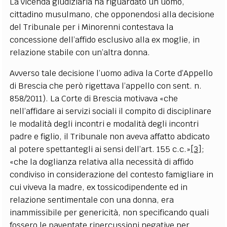
La vicenda giudiziaria ha riguardato un uomo,
cittadino musulmano, che opponendosi alla decisione
del Tribunale per i Minorenni contestava la
concessione dell’affido esclusivo alla ex moglie, in
relazione stabile con un’altra donna.
Avverso tale decisione l’uomo adiva la Corte d’Appello
di Brescia che però rigettava l’appello con sent. n.
858/2011). La Corte di Brescia motivava «che
nell’affidare ai servizi sociali il compito di disciplinare
le modalità degli incontri e modalità degli incontri
padre e figlio, il Tribunale non aveva affatto abdicato
al potere spettantegli ai sensi dell’art. 155 c.c.»
[3]
;
«che la doglianza relativa alla necessità di affido
condiviso in considerazione del contesto famigliare in
cui viveva la madre, ex tossicodipendente ed in
relazione sentimentale con una donna, era
inammissibile per genericità, non specificando quali
fossero le paventate ripercussioni negative per